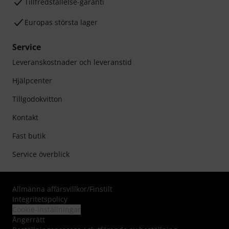
Tillfredställelse-garanti
Europas största lager
Service
Leveranskostnader och leveranstid
Hjälpcenter
Tillgodokvitton
Kontakt
Fast butik
Service överblick
Allmänna affärsvillkor
/
Finstilt
Integritetspolicy
Cookie-inställningar
Ångerrätt