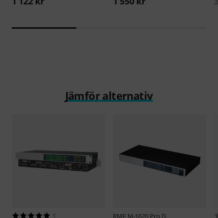
1 122 kr
1 550 kr
Jämför alternativ
1
RME
M-1620 Pro D