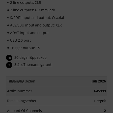
2 line outputs: XLR
2 line outputs: 6.3 mm jack
S/PDIF input and output: Coaxial
AES/EBU input and output: XLR
ADAT input and output
USB 2.0 port
Trigger output: TS
30 dagar öppet köp
30
3 års Thomann garanti
3
Tillgänglig sedan
Juli 2026
Artikelnummer
645999
försäljningsenhet
1 Styck
Amount Of Channels
2