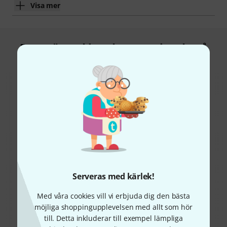
Visa mer
Detta är vad kunder som tittade på
denna produkt köpte
22%
11%
Serveras med kärlek!
KÖPT
KÖPT
Behringer ADA8200
Dante AVIO Analog Input
Med våra cookies vill vi erbjuda dig den bästa
Ultragain
Adapter 2x0
möjliga shoppingupplevelsen med allt som hör
1 829 kr
2 777 kr
till. Detta inkluderar till exempel lämpliga