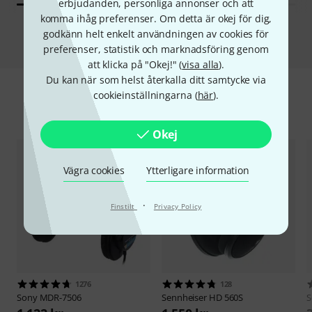
erbjudanden, personliga annonser och att
komma ihåg preferenser. Om detta är okej för dig,
Jämför
godkänn helt enkelt användningen av cookies för
preferenser, statistik och marknadsföring genom
att klicka på "Okej!" (
visa alla
).
Du kan när som helst återkalla ditt samtycke via
cookieinställningarna (
här
).
Tillbehör & matchande produkter
Okej
Vägra cookies
Ytterligare information
·
Finstilt
Privacy Policy
1276
128
Sony
MDR-7506
Sennheiser
HD 560S
S