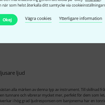
 när som helst återkalla ditt samtycke via cookieinställningar
RKSKVALITET
Vägra cookies
Ytterligare information
Okej
 ljusare ljud
stan alla märken av denna typ av instrument. Till skillnad fr
uden tunnare och vibrerar mycket mer, perfekt för dem som let
 påverkar i hög grad ljudresponsen om banjonerna har en tonri