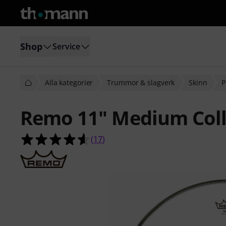
Shop
Service
Alla kategorier
Trummor & slagverk
Skinn
P
Remo 11" Medium Coll
4.6 av 5 stjärnor från 17 kundbetyg
(
17
)