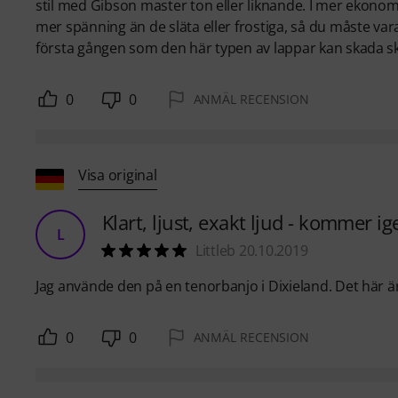
stil med Gibson master ton eller liknande. I mer ekonom
mer spänning än de släta eller frostiga, så du måste va
första gången som den här typen av lappar kan skada s
0
0
ANMÄL RECENSION
Visa original
Klart, ljust, exakt ljud - kommer 
L
Littleb 20.10.2019
Jag använde den på en tenorbanjo i Dixieland. Det här är 
0
0
ANMÄL RECENSION