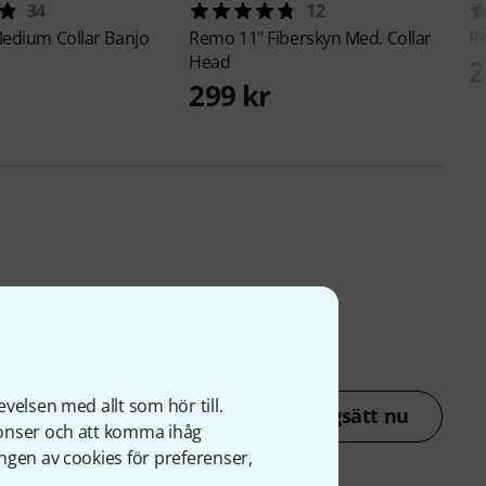
34
12
Medium Collar Banjo
Remo
11" Fiberskyn Med. Collar
R
Head
2
299 kr
velsen med allt som hör till.
Betygsätt nu
nonser och att komma ihåg
ngen av cookies för preferenser,