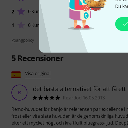
Du kan
2
0 Kunder
HANTVE
1
0 Kunder
Poängpolicy
5
Recensioner
Visa original
det bästa alternativet för att få ett
R
Ricardod 16.05.2013
Remo-huvudet för banjo är referensen par excellence i nä
frost eller vita släta huvuden är de genomskinliga huv
efter ett mycket högt och kraftfullt bluegrass-ljud. Det