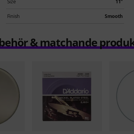
Size
11"
Finish
Smooth
llbehör & matchande produk