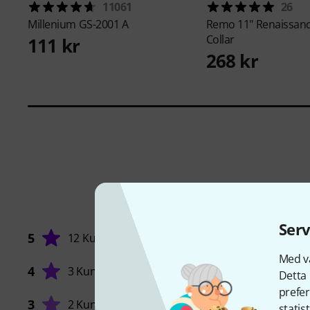
11061
26
Millenium
GS-2001 A
Remo
11" Renaissa
Collar
111 kr
268 kr
Serv
5
12 Kunder
Med vå
4
3 Kunder
Detta 
prefer
LJUD
3
2 Kunder
statis