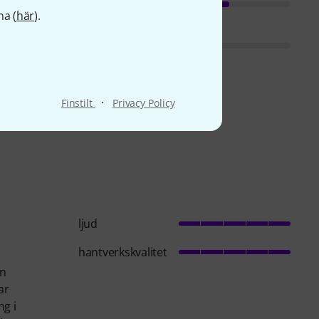
na (
här
).
·
Finstilt
Privacy Policy
ljud
hantverkskvalitet
ån
ar
ng i