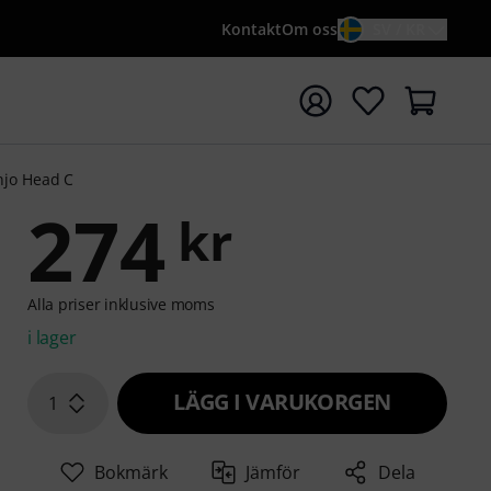
Kontakt
Om oss
SV / KR
a sökningen med söktermen {searchTerm}
njo Head C
274
kr
Alla priser inklusive moms
i lager
LÄGG I VARUKORGEN
1
Bokmärk
Jämför
Dela