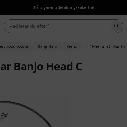
3-års garanti
Betalningssäkerhet
Börj
ercussionsskinn
Banjoskinn
Remo
11" Medium Collar Ba
ar Banjo Head C