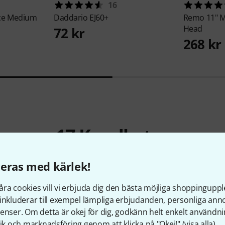
16
nce Medium
Daddario
EJ60+
Remo
11" 
Head
72 kr
268 kr
17
Kundbetyg
eras med kärlek!
ra cookies vill vi erbjuda dig den bästa möjliga shoppingupple
4.6
/ 5
inkluderar till exempel lämpliga erbjudanden, personliga an
enser. Om detta är okej för dig, godkänn helt enkelt användni
tik och marknadsföring genom att klicka på "Okej!" (
visa alla
).