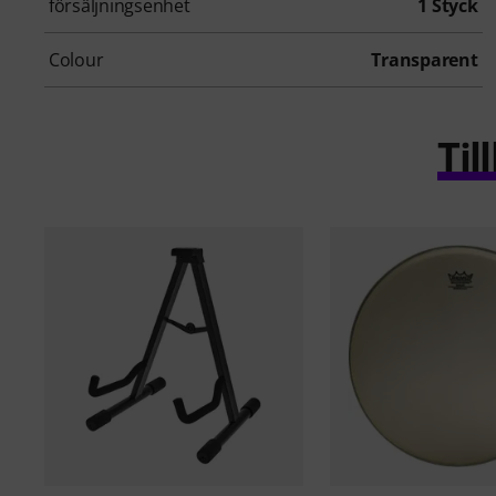
försäljningsenhet
1 Styck
Colour
Transparent
Ti