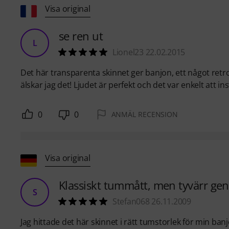
Visa original
se ren ut
L
Lionel23 22.02.2015
Det här transparenta skinnet ger banjon, ett något retro
älskar jag det! Ljudet är perfekt och det var enkelt att in
0
0
ANMÄL RECENSION
Visa original
Klassiskt tummått, men tyvärr ge
S
Stefan068 26.11.2009
Jag hittade det här skinnet i rätt tumstorlek för min banj