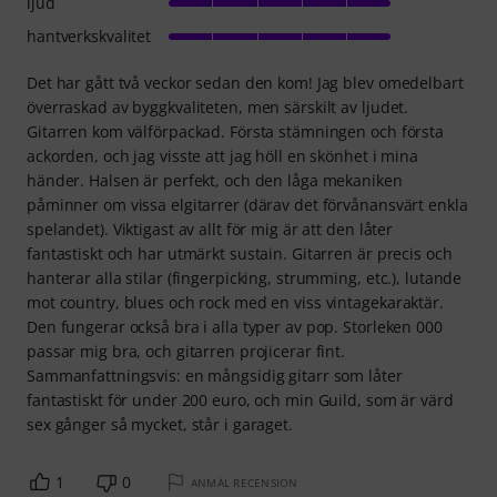
ljud
hantverkskvalitet
Det har gått två veckor sedan den kom! Jag blev omedelbart
överraskad av byggkvaliteten, men särskilt av ljudet.
Gitarren kom välförpackad. Första stämningen och första
ackorden, och jag visste att jag höll en skönhet i mina
händer. Halsen är perfekt, och den låga mekaniken
påminner om vissa elgitarrer (därav det förvånansvärt enkla
spelandet). Viktigast av allt för mig är att den låter
fantastiskt och har utmärkt sustain. Gitarren är precis och
hanterar alla stilar (fingerpicking, strumming, etc.), lutande
mot country, blues och rock med en viss vintagekaraktär.
Den fungerar också bra i alla typer av pop. Storleken 000
passar mig bra, och gitarren projicerar fint.
Sammanfattningsvis: en mångsidig gitarr som låter
fantastiskt för under 200 euro, och min Guild, som är värd
sex gånger så mycket, står i garaget.
1
0
ANMÄL RECENSION