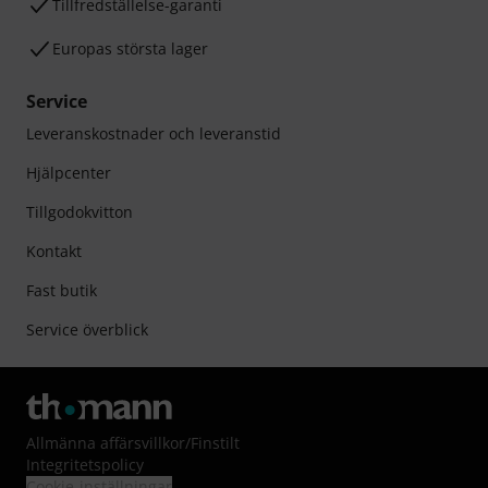
Tillfredställelse-garanti
Europas största lager
Service
Leveranskostnader och leveranstid
Hjälpcenter
Tillgodokvitton
Kontakt
Fast butik
Service överblick
Allmänna affärsvillkor
/
Finstilt
Integritetspolicy
Cookie-inställningar