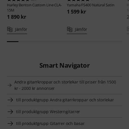
Harley Benton
Custom Line CLA-
Yamaha
FS400 Natural Satin
H
15M
1
1 599 kr
1 890 kr
Jämför
Jämför
Smart Navigator
Andra gitarrkroppar och storlekar till priser från 1500
kr - 2000 kr annonser
till produktgrupp Andra gitarrkroppar och storlekar
till produktgrupp Westerngitarrer
till produktgrupp Gitarrer och basar