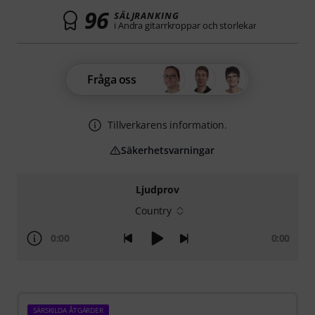
96
SÄLJRANKING
i Andra gitarrkroppar och storlekar
Fråga oss
Tillverkarens information.
Säkerhetsvarningar
Ljudprov
Country
0:00
0:00
SÄRSKILDA ÅTGÄRDER