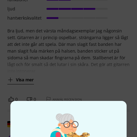
ljud
hantverkskvalitet
Bra ljud, men det värsta måndagsexemplar jag någonsin
sett. Gitarren är i princip ospelbar, strängarna ligger så lågt
att det inte går att spela. Där man slagit fast banden har
man slagit fula märken på halsen, banden sticker ut på
sidorna så man skadar fingrarna på dem. Stallbenet är för
lågt och för smalt så det lutar i sin skåra. Det gör att gitarren
inte intonerar
Visa mer
0
0
ANMÄL RECENSION
Visa original