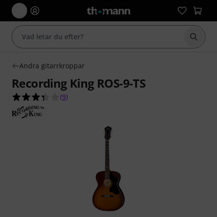
Börja 
Andra gitarrkroppar
Recording King ROS-9-TS
3.3 av 5 stjärnor från 9 kundbetyg
(
9
)