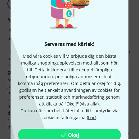
Ljus och skugga
S
Sirob 15.03.2019
funktioner
ljud
hantverkskvalitet
Serveras med kärlek!
Ljudet är fantastiskt, hantverket inte så mycket... Men det är
Med våra cookies vill vi erbjuda dig den bästa
hanterbart, ljudet kompenserar för mycket. I mitt fall tyvärr
möjliga shoppingupplevelsen med allt som hör
inte allt. Gitarren hade skador på plektrumskyddet och
till. Detta inkluderar till exempel lämpliga
greppbrädan – förmodligen genomgått Recording Kings
erbjudanden, personliga annonser och att
kvalitetskontroll. Det är viktigt att veta att gitarren måste
komma ihåg preferenser. Om detta är okej för dig,
justeras vid ankomst. På mitt instrument var
godkänn helt enkelt användningen av cookies för
halsavlastningen så utpräglad att strängarna inte kunde
preferenser, statistik och marknadsföring genom
vibrera ordentligt. Detta var dock lätt att fixa, eftersom den
att klicka på "Okej!" (
visa alla
).
nödvändiga nyckeln medföljer, och efter tre varv på
Du kan när som helst återkalla ditt samtycke via
dragstången lät och vibrerade allt perfekt. Mekaniken är
cookieinställningarna (
här
).
riktigt bra direkt ur lådan och mycket spelbar. Halsen är
bekväm och ganska smal, banden är lite vassa på sidorna,
så det är definitivt värt att fila ner dem. Ljudet finns där och
Okej