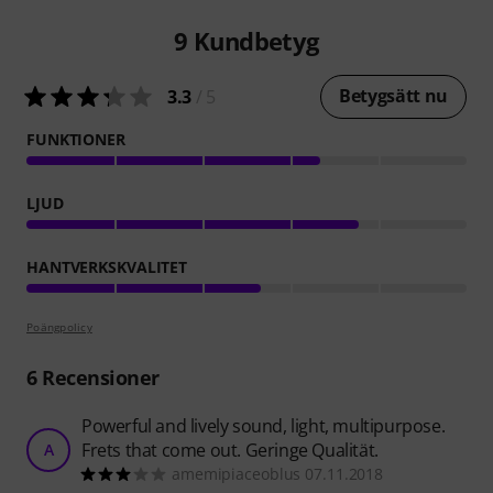
9
Kundbetyg
Betygsätt nu
3.3
/ 5
FUNKTIONER
LJUD
HANTVERKSKVALITET
Poängpolicy
6
Recensioner
Powerful and lively sound, light, multipurpose.
Frets that come out. Geringe Qualität.
A
amemipiaceoblus 07.11.2018