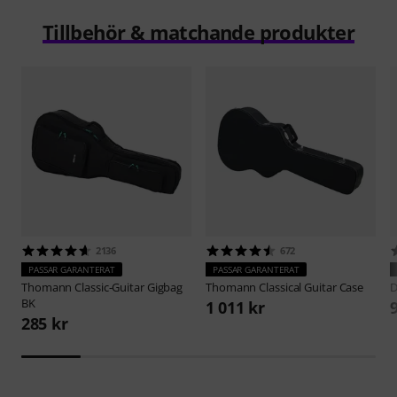
Tillbehör & matchande produkter
2136
672
PASSAR GARANTERAT
PASSAR GARANTERAT
Thomann
Classic-Guitar Gigbag
Thomann
Classical Guitar Case
D
BK
1 011 kr
285 kr