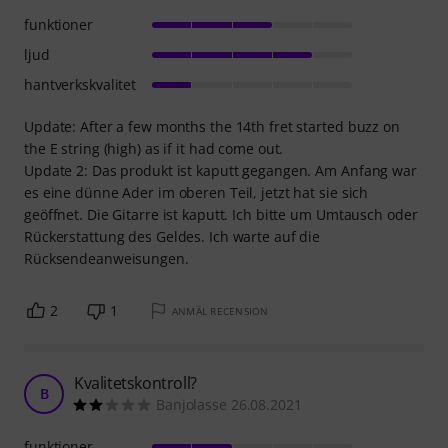
funktioner
ljud
hantverkskvalitet
Update: After a few months the 14th fret started buzz on
the E string (high) as if it had come out.
Update 2: Das produkt ist kaputt gegangen. Am Anfang war
es eine dünne Ader im oberen Teil, jetzt hat sie sich
geöffnet. Die Gitarre ist kaputt. Ich bitte um Umtausch oder
Rückerstattung des Geldes. Ich warte auf die
Rücksendeanweisungen.
2
1
ANMÄL RECENSION
Kvalitetskontroll?
B
Banjolasse 26.08.2021
funktioner