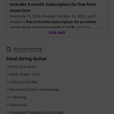
Includes 3-month Subscription for free from
music2me
From July 15, 2026, through October 14, 2026, you’ll
receive a
free 3-months subscription for an online
course from music2me worth 57 EUR
, with the
VISA MER
purchase of one of the participating electric guitars,
acoustic guitars, or ukuleles. After your order has been
shipped, you will automatically receive the activation
Visa översättning
code by email. The music2me subscription ends
automatically after expiration.
Steel-String Guitar
Music2Me, your online learning portal for music
featuring an educational concept designed by
Dirty 30's series
university-trained music teachers. Winner of the
Body shape: OOO
German Education Award 2025/2026 in the category "E-
Solid spruce top
Learning Instrumental Instruction"! Featuring over 400
guitar video lessons for beginners and advanced
Back and sides in whitewood
players —ranging from Pop, Rock, and Blues to Metal
X-Bracing
and more. Complete with personal support via chat,
Nato neck
printable sheet music, as well as an intelligent video
player with a practice function, slow motion, and other
Revebond fretboard and bridge