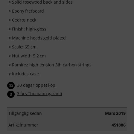
Solid rosewood back and sides
Ebony fretboard
Cedros neck
Finish: high-gloss
Machine heads gold plated
Scale: 65 cm
Nut width 5.2 cm
Ramírez high tension 3th carbon strings
Includes case
30 dagar öppet köp
30
3 års Thomann garanti
3
Tillgänglig sedan
Mars 2019
Artikelnummer
451886