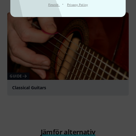
·
Finstilt
Privacy Policy
GUIDE
Classical Guitars
Jämför alternativ