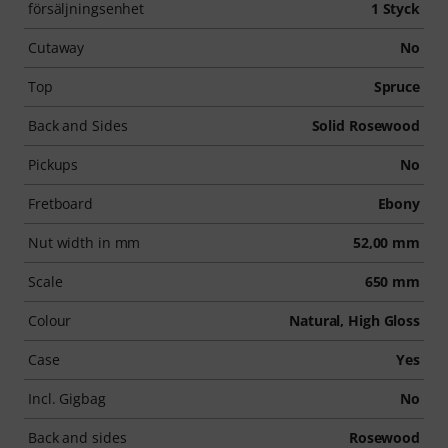
försäljningsenhet
1 Styck
Cutaway
No
Top
Spruce
Back and Sides
Solid Rosewood
Pickups
No
Fretboard
Ebony
Nut width in mm
52,00 mm
Scale
650 mm
Colour
Natural, High Gloss
Case
Yes
Incl. Gigbag
No
Back and sides
Rosewood