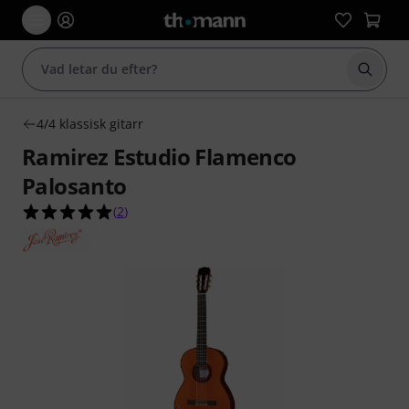
Börja 
4/4 klassisk gitarr
Ramirez Estudio Flamenco
Palosanto
5.0 av 5 stjärnor från 2 kundbetyg
(
2
)