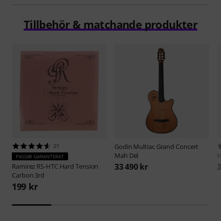
Tillbehör & matchande produkter
21
Godin
Multiac Grand Concert
Mah Del
H
PASSAR GARANTERAT
33 490 kr
3
Ramirez
RS-HTC Hard Tension
Carbon 3rd
199 kr