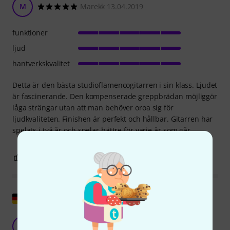
M
Marekk 13.04.2019
funktioner
ljud
hantverkskvalitet
Detta är den bästa studioflamencogitarren i sin klass. Ljudet
är fascinerande. Den kompenserade greppbrädan möjliggör
låga strängar utan att man behöver oroa sig för
ljudkvaliteten. Finishen är perfekt och hållbar. Gitarren har
spelats i två år och spelar bättre för varje år som går.
21
7
ANMÄL RECENSION
Visa original
Dröminstrument
F