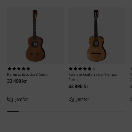
1
3
Ramirez
Estudio 3 Cedar
Ramirez
Guitarra del Tiempo
R
Spruce
C
33 490 kr
32 890 kr
3
Jämför
Jämför