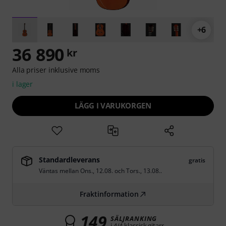
+6
36 890
kr
Alla priser inklusive moms
i lager
LÄGG I VARUKORGEN
Standardleverans
gratis
Väntas mellan
Ons., 12.08.
och
Tors., 13.08.
.
Fraktinformation
149
SÄLJRANKING
i 4/4 klassisk gitarr