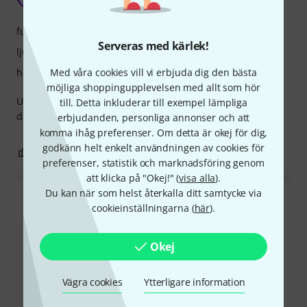
FBous 21.04.2025
funktioner
Serveras med kärlek!
ljud
Med våra cookies vill vi erbjuda dig den bästa
hantverkskvalitet
möjliga shoppingupplevelsen med allt som hör
Underbart utseende. Fantastiskt ljud som förbättras varje
till. Detta inkluderar till exempel lämpliga
dag. Väldigt lätt att spela på.
erbjudanden, personliga annonser och att
komma ihåg preferenser. Om detta är okej för dig,
godkänn helt enkelt användningen av cookies för
1
0
ANMÄL RECENSION
preferenser, statistik och marknadsföring genom
att klicka på "Okej!" (
visa alla
).
Du kan när som helst återkalla ditt samtycke via
Läs alla recensioner
cookieinställningarna (
här
).
Okej
Visste du?
Vägra cookies
Ytterligare information
Alla
Onlineguide