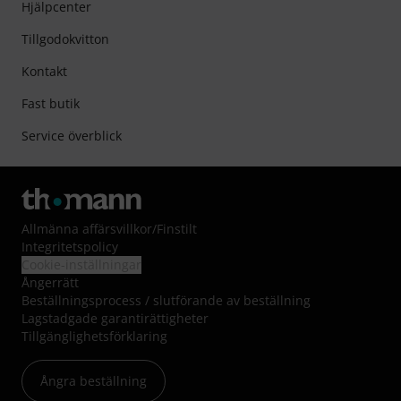
Hjälpcenter
Tillgodokvitton
Kontakt
Fast butik
Service överblick
Allmänna affärsvillkor
/
Finstilt
Integritetspolicy
Cookie-inställningar
Ångerrätt
Beställningsprocess / slutförande av beställning
Lagstadgade garantirättigheter
Tillgänglighetsförklaring
Ångra beställning