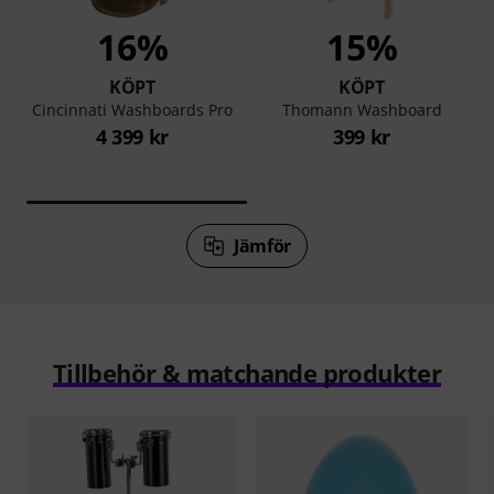
16%
15%
KÖPT
KÖPT
Cincinnati Washboards Pro
Thomann Washboard
4 399 kr
399 kr
Jämför
Tillbehör & matchande produkter