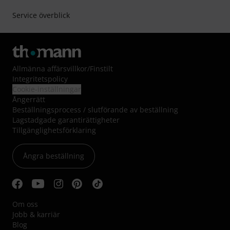
Service överblick
Allmänna affärsvillkor
/
Finstilt
Integritetspolicy
Cookie-inställningar
Ångerrätt
Beställningsprocess / slutförande av beställning
Lagstadgade garantirättigheter
Tillgänglighetsförklaring
Ångra beställning
Om oss
Jobb & karriär
Blog