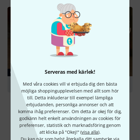
Serveras med kärlek!
GUIDE
Med våra cookies vill vi erbjuda dig den bästa
Percussion Instruments
möjliga shoppingupplevelsen med allt som hör
till. Detta inkluderar till exempel lämpliga
erbjudanden, personliga annonser och att
komma ihåg preferenser. Om detta är okej för dig,
godkänn helt enkelt användningen av cookies för
preferenser, statistik och marknadsföring genom
Jämför alternativ
att klicka på "Okej!" (
visa alla
).
Du kan när som helst återkalla ditt samtycke via