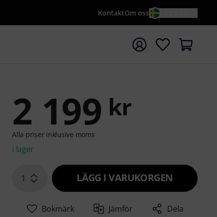
Kontakt
Om oss
SV / KR
a sökningen med söktermen {searchTerm}
2 199
kr
Alla priser inklusive moms
i lager
LÄGG I VARUKORGEN
1
Bokmärk
Jämför
Dela