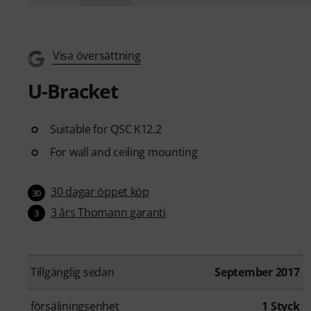
Visa översättning
U-Bracket
Suitable for QSC K12.2
For wall and ceiling mounting
30 dagar öppet köp
30
3 års Thomann garanti
3
Tillgänglig sedan
September 2017
försäljningsenhet
1 Styck