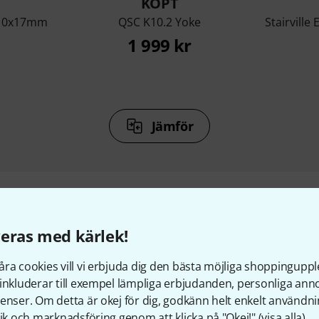
KÖPT
t 10x17mm
QSC K10.2 Yoke
Stairvill
1 999 kr
Jämför
eras med kärlek!
3
Kundbetyg
ra cookies vill vi erbjuda dig den bästa möjliga shoppingupple
inkluderar till exempel lämpliga erbjudanden, personliga an
enser. Om detta är okej för dig, godkänn helt enkelt användni
tik och marknadsföring genom att klicka på "Okej!" (
visa alla
).