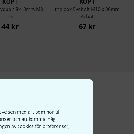
KÖPT
KÖPT
e Eyebolt 8x13mm M8
the box Eyebolt M10 x 30mm
Bk
Achat
44 kr
67 kr
velsen med allt som hör till.
nonser och att komma ihåg
ngen av cookies för preferenser,