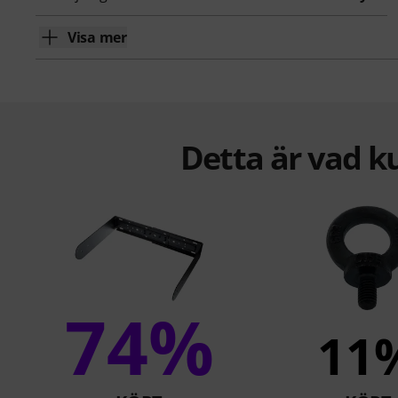
Visa mer
Detta är vad k
74%
11