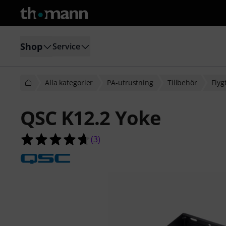
Shop
Service
Alla kategorier
PA-utrustning
Tillbehör
Flyg
QSC K12.2 Yoke
4.7 av 5 stjärnor från 3 kundbetyg
(
3
)