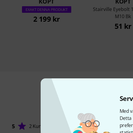
KÖPT
KÖPT
Stairville Eyebol
EXAKT DENNA PRODUKT
M10 Bk
2 199 kr
51 kr
Serv
Med vå
Detta 
prefer
5
2 Kunder
statis