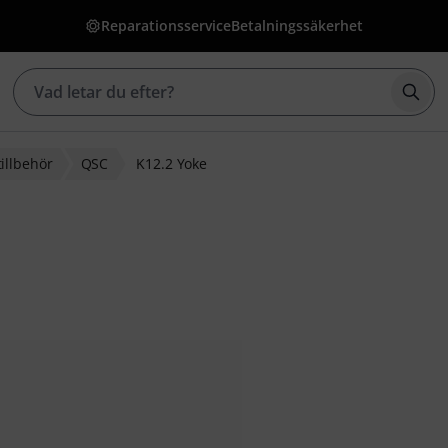
Reparationsservice
Betalningssäkerhet
Börj
tillbehör
QSC
K12.2 Yoke