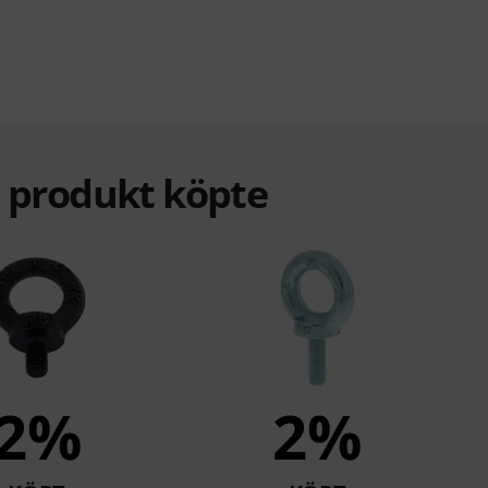
a produkt köpte
2%
2%