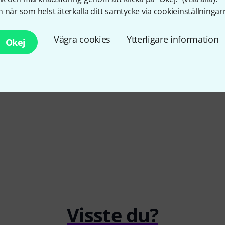
 när som helst återkalla ditt samtycke via cookieinställningar
4.7
/ 5
Vägra cookies
Ytterligare information
Okej
RKSKVALITET
Visste du?