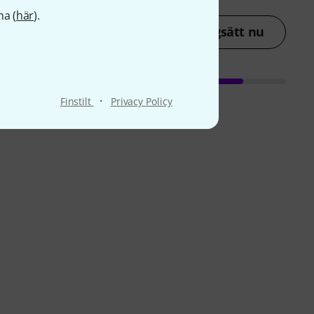
na (
här
).
Betygsätt nu
·
Finstilt
Privacy Policy