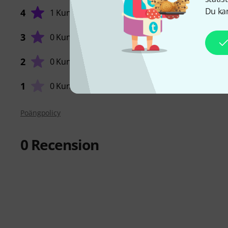
Du kan
4
1 Kund
3
0 Kunder
HANTVE
2
0 Kunder
1
0 Kunder
Poängpolicy
0
Recension