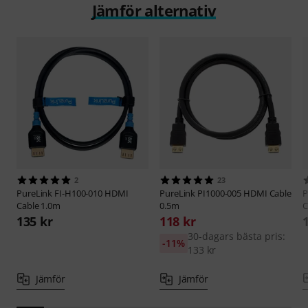
Jämför alternativ
2
23
PureLink
FI-H100-010 HDMI
PureLink
PI1000-005 HDMI Cable
P
Cable 1.0m
0.5m
C
135 kr
118 kr
30-dagars bästa pris:
-11%
133 kr
Jämför
Jämför