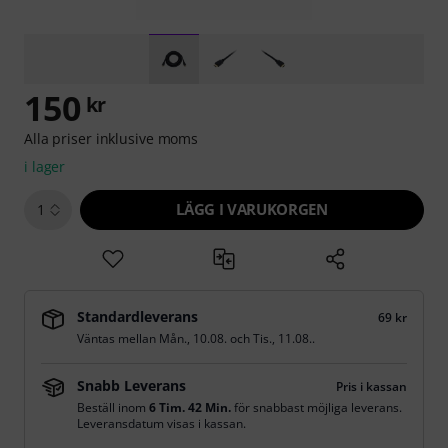
150
kr
Alla priser inklusive moms
i lager
LÄGG I VARUKORGEN
1
Standardleverans
69 kr
Väntas mellan
Mån., 10.08.
och
Tis., 11.08.
.
Snabb Leverans
Pris i kassan
Beställ inom
6 Tim. 42 Min.
för snabbast möjliga leverans.
Leveransdatum visas i kassan.