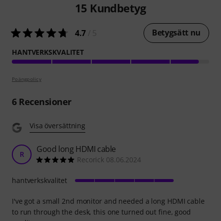
15
Kundbetyg
Betygsätt nu
4.7
/ 5
HANTVERKSKVALITET
Poängpolicy
6
Recensioner
Visa översättning
Good long HDMI cable
R
Recorick 08.06.2024
hantverkskvalitet
I've got a small 2nd monitor and needed a long HDMI cable
to run through the desk, this one turned out fine, good