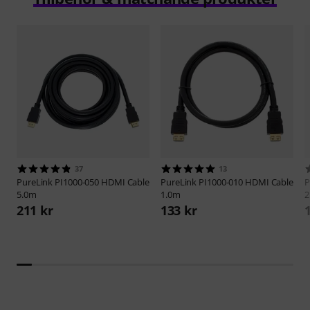
37
13
PureLink
PI1000-050 HDMI Cable
PureLink
PI1000-010 HDMI Cable
P
5.0m
1.0m
2
211 kr
133 kr