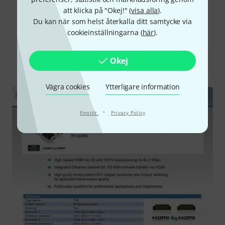
att klicka på "Okej!" (
visa alla
).
Du kan när som helst återkalla ditt samtycke via
cookieinställningarna (
här
).
Visste du?
Okej
Alla
Nedladdningar
Vägra cookies
Ytterligare information
·
Finstilt
Privacy Policy