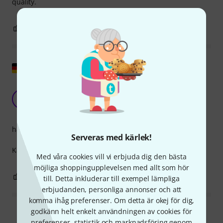
quality.
0
0
ANMÄL RECENSION
Visa original
Bra kabel
PV
proEvent Veranstaltungstechnik 19.02.2021
hantverkskvalitet
Serveras med kärlek!
Kabeln gör vad den ska, är välgjord och stabil.
Med våra cookies vill vi erbjuda dig den bästa
möjliga shoppingupplevelsen med allt som hör
0
0
ANMÄL RECENSION
till. Detta inkluderar till exempel lämpliga
erbjudanden, personliga annonser och att
komma ihåg preferenser. Om detta är okej för dig,
godkänn helt enkelt användningen av cookies för
Läs alla recensioner
preferenser, statistik och marknadsföring genom