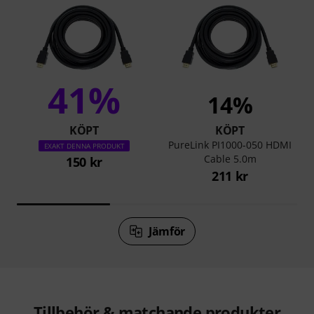
41%
14%
KÖPT
KÖPT
PureLink PI1000-050 HDMI
EXAKT DENNA PRODUKT
Cable 5.0m
150 kr
211 kr
Jämför
Tillbehör & matchande produkter