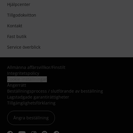
Hjälpcenter
Tillgodokvitton
Kontakt
Fast butik
Service överblick
Allmänna affärsvillkor
/
Finstilt
Integritetspolicy
Cookie-inställningar
Ångerrätt
Beställningsprocess / slutförande av beställning
Lagstadgade garantirättigheter
Tillgänglighetsförklaring
Ångra beställning