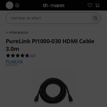
Börja 
Videokablar
PureLink PI1000-030 HDMI Cable
3.0m
4.7 av 5 stjärnor från 15 kundbetyg
(
15
)