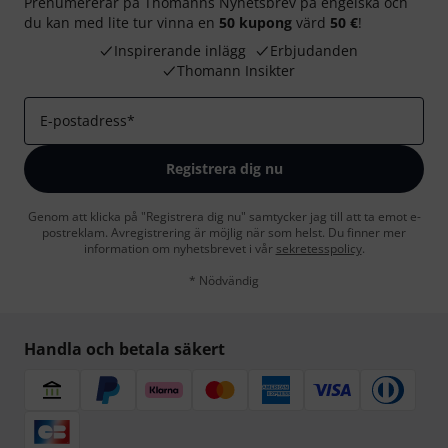
Prenumererar på Thomanns Nyhetsbrev på engelska och
du kan med lite tur vinna en
50 kupong
värd
50 €
!
Inspirerande inlägg
Erbjudanden
Thomann Insikter
E-postadress
*
Registrera dig nu
Genom att klicka på "Registrera dig nu" samtycker jag till att ta emot e-
postreklam. Avregistrering är möjlig när som helst. Du finner mer
information om nyhetsbrevet i vår
sekretesspolicy
.
* Nödvändig
Handla och betala säkert