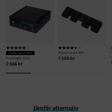
3
9
Airturn
Quad 500
R
PASSAR GARANTERAT
R
1 550 kr
Punchlight
MIDI
2 666 kr
Jämför alternativ