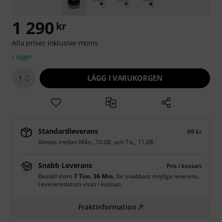
1 290
kr
Alla priser inklusive moms
i lager
LÄGG I VARUKORGEN
1
Standardleverans
69 kr
Väntas mellan
Mån., 10.08.
och
Tis., 11.08.
.
Snabb Leverans
Pris i kassan
Beställ inom
7 Tim. 36 Min.
för snabbast möjliga leverans.
Leveransdatum visas i kassan.
Fraktinformation