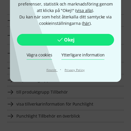
Smart Navigator
preferenser, statistik och marknadsföring genom
att klicka på "Okej!" (
visa alla
).
Du kan när som helst återkalla ditt samtycke via
Punchlight Övriga datatillbehör en överblick
cookieinställningarna (
här
).
Övriga datatillbehör till priser från 1250 kr - 1750 kr
annonser
Okej
till produktgrupp Övriga tillbehör för studio och
Vägra cookies
Ytterligare information
inspelning
till produktgrupp Övriga datatillbehör
·
Finstilt
Privacy Policy
till produktgrupp Datortillbehör
till produktgrupp Tillbehör
visa tillverkarinformation för Punchlight
Punchlight Tillbehör en överblick