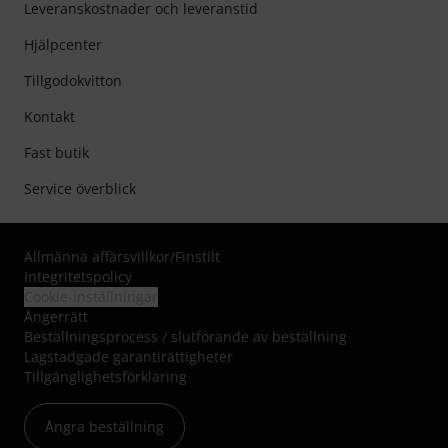
Leveranskostnader och leveranstid
Hjälpcenter
Tillgodokvitton
Kontakt
Fast butik
Service överblick
Allmänna affärsvillkor
/
Finstilt
Integritetspolicy
Cookie-inställningar
Ångerrätt
Beställningsprocess / slutförande av beställning
Lagstadgade garantirättigheter
Tillgänglighetsförklaring
Ångra beställning