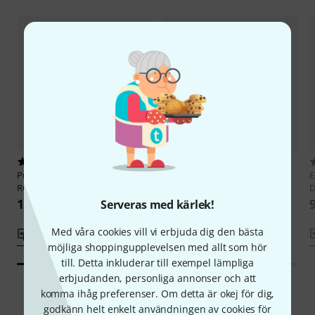
80
6
Punchlight
Recording Lamp USB
Punchlight
Recording Strip USB
E
RGB
D
1 555 kr
1 399 kr
Serveras med kärlek!
Med våra cookies vill vi erbjuda dig den bästa
Jämför
Jämför
möjliga shoppingupplevelsen med allt som hör
till. Detta inkluderar till exempel lämpliga
erbjudanden, personliga annonser och att
komma ihåg preferenser. Om detta är okej för dig,
godkänn helt enkelt användningen av cookies för