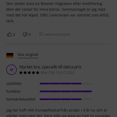
Den stöder bara en Boomer-högtalare efter modifiering.
Men det räcker för mina behov. Sammantaget är jag nöjd
med det här köpet. OBS: Leveransen var utmärkt som alltid,
tack.
2
0
ANMÄL RECENSION
Visa original
Mycket bra, speciellt till detta pris
M
Mari766 18.07.2023
stabilitet
funktion
hantverkskvalitet
Jag har haft mitt trumpetfodral från protec i 4 år nu och är
väldigt nöjd med det. Först ville jag köpa en helt ny resväska