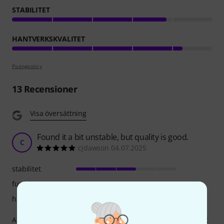
STABILITET
HANTVERKSKVALITET
Poängpolicy
13
Recensioner
Visa översättning
Found it a bit unstable, but quality is good.
C
cjdawson 04.07.2025
stabilitet
funktion
hantverkskvalitet
As a trumpet player, I wanted to make it easier to transport