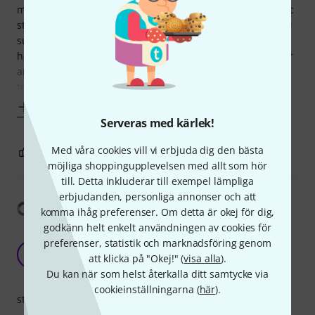
my Yahama trumpet, protec mute bag (6 mutes), and music
stand bag (with music stand, foot pedal, cushion and other
sundry items) Whilst all three bags have straps, they get
heavy quickly and it's awkward to keep them all in place for
anything longer than a short distance. I tried using this
trolly, to pile
Visa mer
Serveras med kärlek!
Med våra cookies vill vi erbjuda dig den bästa
0
0
ANMÄL RECENSION
möjliga shoppingupplevelsen med allt som hör
till. Detta inkluderar till exempel lämpliga
erbjudanden, personliga annonser och att
Visa översättning
komma ihåg preferenser. Om detta är okej för dig,
godkänn helt enkelt användningen av cookies för
Protec 2-Section Trolley w. Telescope 2-Section
preferenser, statistik och marknadsföring genom
Trolley
K
att klicka på "Okej!" (
visa alla
).
Kevin5377 05.07.2019
Du kan när som helst återkalla ditt samtycke via
cookieinställningarna (
här
).
stabilitet