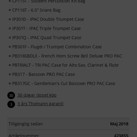
CP115T - Student Percussion Kit Bag
CP116T - 6.5" Snare Bag
IP301D - IPAC Double Trumpet Case
IP301T - IPAC Triple Trumpet Case
IP301Q - IPAC Quad Trumpet Case
PB301F - Flugel / Trumpet Combination Case
PB316SBDLX - French Horn Screw Bell Deluxe PRO PAC
PBTRIALT - TRI PAC Case for Alto Sax, Clarinet & Flute
PB317 - Bassoon PRO PAC Case
PB317GC - Gentleman's Cut Bassoon PRO PAC Case
30 dagar öppet köp
30
3 års Thomann garanti
3
Tillgänglig sedan
Maj 2018
Artikelnummer
423855