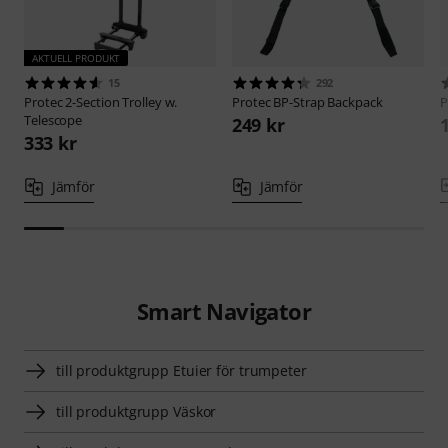
AKTUELL PRODUKT
15
292
Protec
2-Section Trolley w.
Protec
BP-Strap Backpack
P
Telescope
249 kr
333 kr
Jämför
Jämför
Smart Navigator
till produktgrupp Etuier för trumpeter
till produktgrupp Väskor