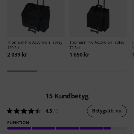
Thomann
Pro Accordion Trolley
Thomann
Pro Accordion Trolley
120 Set
72 Set
9
2 039 kr
1 650 kr
15
Kundbetyg
Betygsätt nu
4.5
/ 5
FUNKTION