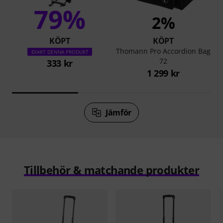
79%
2%
KÖPT
KÖPT
Thomann Pro Accordion Bag
EXAKT DENNA PRODUKT
72
333 kr
1 299 kr
Jämför
Tillbehör & matchande produkter