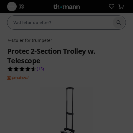
Börja 
Etuier för trumpeter
Protec 2-Section Trolley w.
Telescope
4.5 av 5 stjärnor från 15 kundbetyg
(
15
)