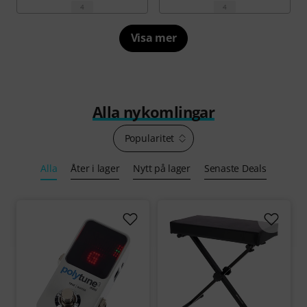
4
4
Visa mer
Alla nykomlingar
Popularitet
Alla
Åter i lager
Nytt på lager
Senaste Deals