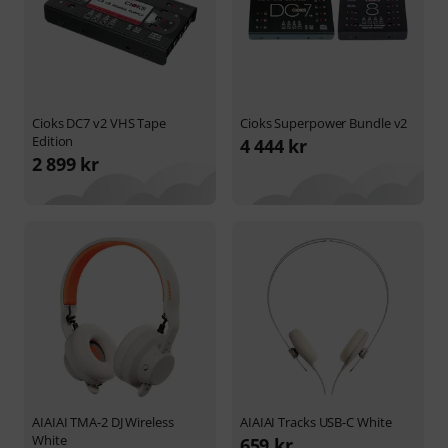
Cioks
DC7 v2 VHS Tape
Cioks
Superpower Bundle v2
Edition
4 444 kr
2 899 kr
AIAIAI
TMA-2 DJ Wireless
AIAIAI
Tracks USB-C White
White
659 kr