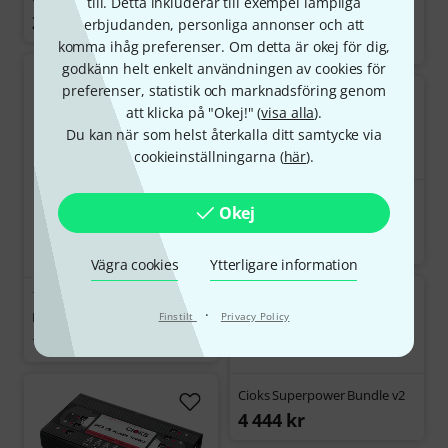
Superlux HD-660 Pro 150
till. Detta inkluderar till exempel lämpliga
298 kr
Ohms
erbjudanden, personliga annonser och att
399 kr
komma ihåg preferenser. Om detta är okej för dig,
godkänn helt enkelt användningen av cookies för
preferenser, statistik och marknadsföring genom
att klicka på "Okej!" (
visa alla
).
Du kan när som helst återkalla ditt samtycke via
cookieinställningarna (
här
).
238
Okej
Behringer HA8000 V2
1 439 kr
Vägra cookies
Ytterligare information
2583
·
Boss TU-3
Finstilt
Privacy Policy
1 085 kr
Cioks Superpower Bundle v2
4 444 kr