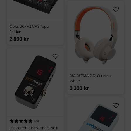
Cioks DC7 v2 VHS Tape
Edition
2 890 kr
AIAIAI TMA-2 DJ Wireless
White
3 333 kr
614
tc electronic Polytune 3 Noir