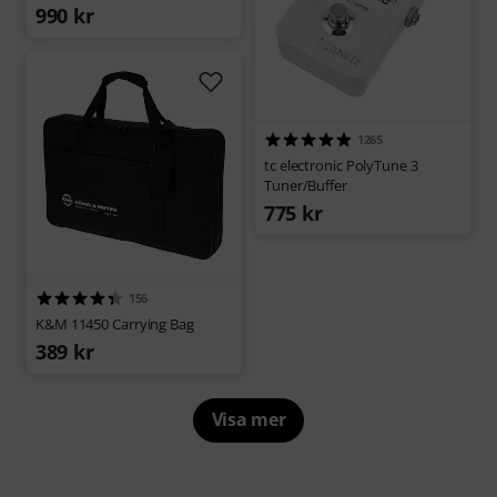
990 kr
1265
tc electronic PolyTune 3
Tuner/Buffer
775 kr
156
K&M 11450 Carrying Bag
389 kr
Visa mer