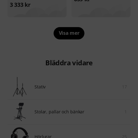
3 333 kr
Visa mer
Bläddra vidare
Stativ
17
Stolar, pallar och bänkar
1
Hörlurar
25