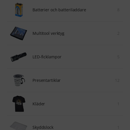
Batterier och batteriladdare
8
Multitool verktyg
2
LED-ficklampor
5
Presentartiklar
12
Kläder
1
Skyddslock
1