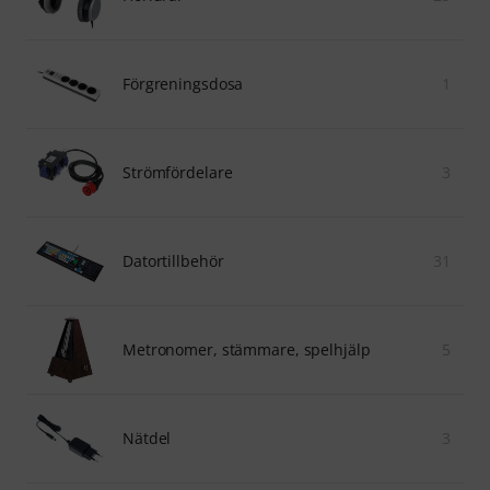
Förgreningsdosa
1
Strömfördelare
3
Datortillbehör
31
Metronomer, stämmare, spelhjälp
5
Nätdel
3