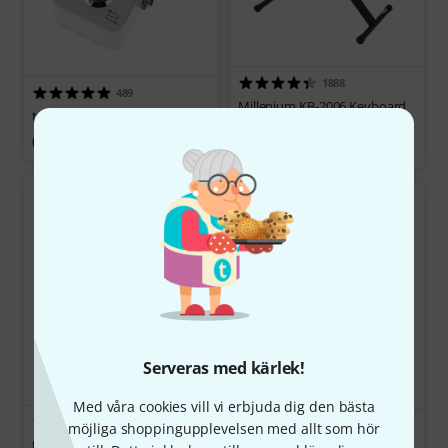
1888
489
Millenium KB-2006 Keyboard
tc electronic Polytune 3 Mini
Bench
679 kr
325 kr
Serveras med kärlek!
Med våra cookies vill vi erbjuda dig den bästa
385
568
möjliga shoppingupplevelsen med allt som hör
the t.bone HD 150