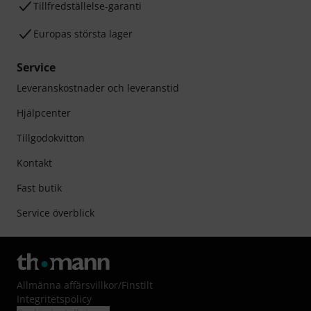
Tillfredställelse-garanti
Europas största lager
Service
Leveranskostnader och leveranstid
Hjälpcenter
Tillgodokvitton
Kontakt
Fast butik
Service överblick
Allmänna affärsvillkor
/
Finstilt
Integritetspolicy