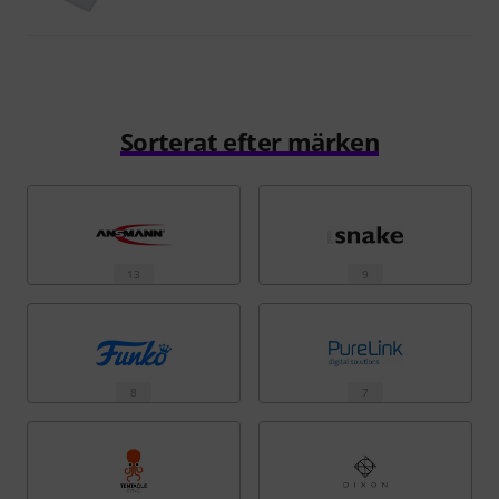
Sorterat efter märken
13
9
8
7