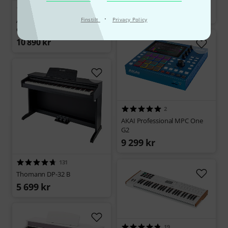
AKAI Professional MPC XL
4
28 090 kr
·
AKAI Professional MPC Key 37
Finstilt
Privacy Policy
G2
10 890 kr
2
AKAI Professional MPC One
G2
9 299 kr
131
Thomann DP-32 B
5 699 kr
19