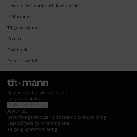
Leveranskostnader och leveranstid
Hjälpcenter
Tillgodokvitton
Kontakt
Fast butik
Service överblick
Allmänna affärsvillkor
/
Finstilt
Integritetspolicy
Cookie-inställningar
Ångerrätt
Beställningsprocess / slutförande av beställning
Lagstadgade garantirättigheter
Tillgänglighetsförklaring