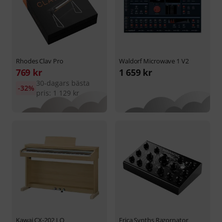
Rhodes
Clav Pro
Waldorf
Microwave 1 V2
769 kr
1 659 kr
30-dagars bästa
-32%
pris: 1 129 kr
Kawai
CX-202 LO
Erica Synths
Razornator