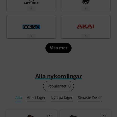
6
6
5
5
Visa mer
Alla nykomlingar
Popularitet
Alla
Åter i lager
Nytt på lager
Senaste Deals