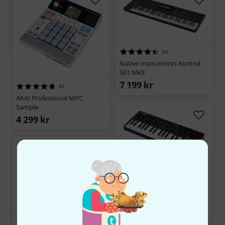
54
Native Instruments Kontrol
S61 MK3
7 199 kr
44
AKAI Professional MPC
Sample
4 299 kr
125
AKAI Professional MPK mini
Plus
1 499 kr
100