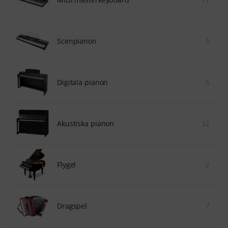
Scenpianon
5
Digitala pianon
6
Akustiska pianon
32
Flygel
2
Dragspel
7