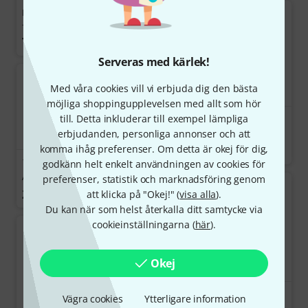
Native Instruments Maschine
+
7 799 kr
Serveras med kärlek!
Med våra cookies vill vi erbjuda dig den bästa
möjliga shoppingupplevelsen med allt som hör
till. Detta inkluderar till exempel lämpliga
231
erbjudanden, personliga annonser och att
Behringer Edge
komma ihåg preferenser. Om detta är okej för dig,
1 666 kr
35
godkänn helt enkelt användningen av cookies för
Arturia KeyLab MkII 49 White
preferenser, statistik och marknadsföring genom
2 469 kr
att klicka på "Okej!" (
visa alla
).
Du kan när som helst återkalla ditt samtycke via
cookieinställningarna (
här
).
Okej
11
Vägra cookies
Ytterligare information