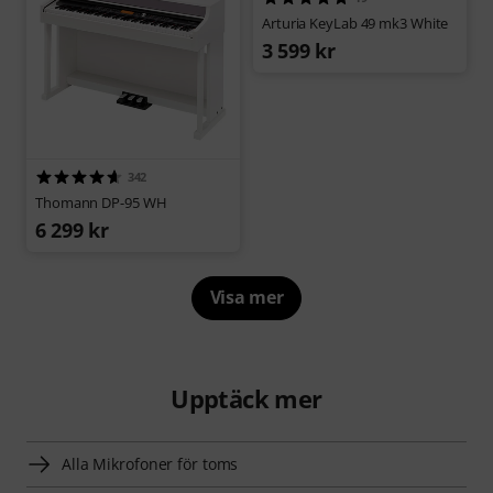
Arturia KeyLab 49 mk3 White
3 599 kr
342
Thomann DP-95 WH
6 299 kr
Visa mer
Upptäck mer
Alla Mikrofoner för toms