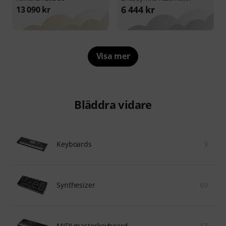
6 444 kr
13 090 kr
Visa mer
Bläddra vidare
Keyboards
9
Synthesizer
69
MIDI masterkeyboard
17