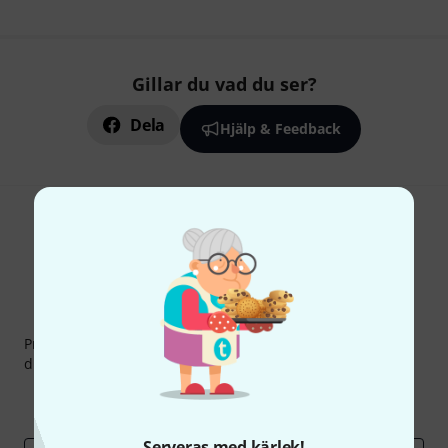
Gillar du vad du ser?
Dela
Hjälp & Feedback
Thomann nyhetsbrev
Prenumererar på Thomanns Nyhetsbrev på engelska och
du kan med lite tur vinna en
50 kupong
värd
50 €
!
Inspirerande inlägg
Erbjudanden
Thomann Insikter
Serveras med kärlek!