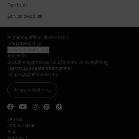
Fast butik
Service överblick
Allmänna affärsvillkor
/
Finstilt
Integritetspolicy
Cookie-inställningar
Ångerrätt
Beställningsprocess / slutförande av beställning
Lagstadgade garantirättigheter
Tillgänglighetsförklaring
Ångra beställning
Om oss
Jobb & karriär
Blog
Annonser