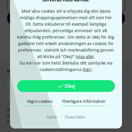
E-postadress
*
Med våra cookies vill vi erbjuda dig den bästa
möjliga shoppingupplevelsen med allt som hör
Registrera dig nu
till. Detta inkluderar till exempel lämpliga
erbjudanden, personliga annonser och att
Genom att klicka på "Registrera dig nu" samtycker jag till att ta emot e-
komma ihåg preferenser. Om detta är okej för dig,
postreklam. Avregistrering är möjlig när som helst. Du finner mer
information om nyhetsbrevet i vår
sekretesspolicy
.
godkänn helt enkelt användningen av cookies för
preferenser, statistik och marknadsföring genom
* Nödvändig
att klicka på "Okej!" (
visa alla
).
Du kan när som helst återkalla ditt samtycke via
cookieinställningarna (
här
).
Handla och betala säkert
Okej
Vägra cookies
Ytterligare information
Betalningen kan göras tryggt och säkert med
Banköverföring, PayPal,
Klarna Direktbetalning
eller
·
Finstilt
Privacy Policy
Kreditkort.