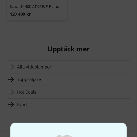
Kawai K-400 ATX4 E/P Piano
129 400 kr
Upptäck mer
Alla Videolampor
Toppsäljare
Hot Deals
Fynd