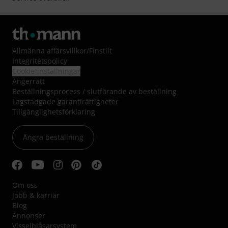
Allmänna affärsvillkor
/
Finstilt
Integritetspolicy
Cookie-inställningar
Ångerrätt
Beställningsprocess / slutförande av beställning
Lagstadgade garantirättigheter
Tillgänglighetsförklaring
Ångra beställning
Om oss
Jobb & karriär
Blog
Annonser
Visselblåsarsystem