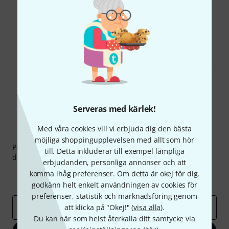
Gillar du vad du ser?
Dela
Hjälp & Feedback
Serveras med kärlek!
Med våra cookies vill vi erbjuda dig den bästa
Thomann nyhetsbrev
möjliga shoppingupplevelsen med allt som hör
Prenumererar på Thomanns Nyhetsbrev på engelska och
till. Detta inkluderar till exempel lämpliga
du kan med lite tur vinna en
50 kupong
värd
50 €
!
erbjudanden, personliga annonser och att
Inspirerande inlägg
Erbjudanden
komma ihåg preferenser. Om detta är okej för dig,
Thomann Insikter
godkänn helt enkelt användningen av cookies för
preferenser, statistik och marknadsföring genom
att klicka på "Okej!" (
visa alla
).
E-postadress
*
Du kan när som helst återkalla ditt samtycke via