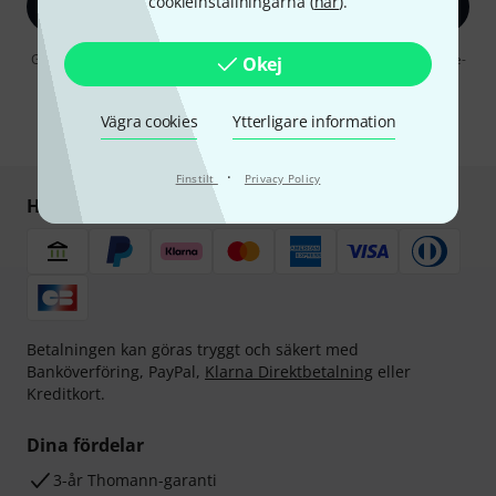
cookieinställningarna (
här
).
Registrera dig nu
Genom att klicka på "Registrera dig nu" samtycker jag till att ta emot e-
Okej
postreklam. Avregistrering är möjlig när som helst. Du finner mer
information om nyhetsbrevet i vår
sekretesspolicy
.
Vägra cookies
Ytterligare information
* Nödvändig
·
Finstilt
Privacy Policy
Handla och betala säkert
Betalningen kan göras tryggt och säkert med
Banköverföring, PayPal,
Klarna Direktbetalning
eller
Kreditkort.
Dina fördelar
3-år Thomann-garanti