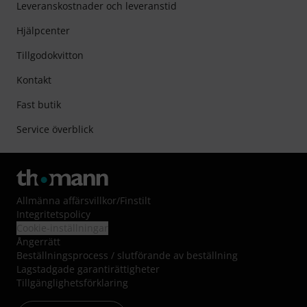
Leveranskostnader och leveranstid
Hjälpcenter
Tillgodokvitton
Kontakt
Fast butik
Service överblick
Allmänna affärsvillkor
/
Finstilt
Integritetspolicy
Cookie-inställningar
Ångerrätt
Beställningsprocess / slutförande av beställning
Lagstadgade garantirättigheter
Tillgänglighetsförklaring