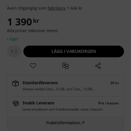
Även tillgänglig som
fabriksny
1 666 kr
1 390
kr
Alla priser inklusive moms
i lager
LÄGG I VARUKORGEN
1
Standardleverans
69 kr
Väntas mellan
Ons., 12.08.
och
Tors., 13.08.
.
Snabb Leverans
Pris i kassan
Leveransdatum och fraktkostnader visas i kassan.
Fraktinformation