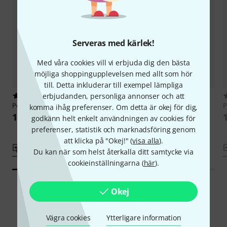
Serveras med kärlek!
Med våra cookies vill vi erbjuda dig den bästa
möjliga shoppingupplevelsen med allt som hör
till. Detta inkluderar till exempel lämpliga
erbjudanden, personliga annonser och att
3
32
Positive Grid
Reactor Control
Positive Grid
Spark Control
P
komma ihåg preferenser. Om detta är okej för dig,
1 666 kr
1 099 kr
godkänn helt enkelt användningen av cookies för
preferenser, statistik och marknadsföring genom
att klicka på "Okej!" (
visa alla
).
Jämför
Jämför
Du kan när som helst återkalla ditt samtycke via
cookieinställningarna (
här
).
Okej
Smart Navigator
Vägra cookies
Ytterligare information