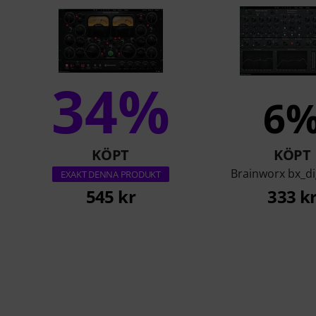
34%
6
KÖPT
KÖPT
Brainworx bx_di
EXAKT DENNA PRODUKT
545 kr
333 k