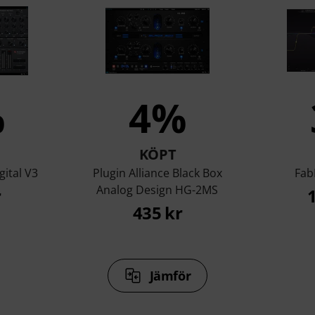
%
4%
KÖPT
gital V3
Plugin Alliance Black Box
Fab
Analog Design HG-2MS
r
435 kr
Jämför