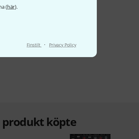
na (
här
).
·
Finstilt
Privacy Policy
a produkt köpte