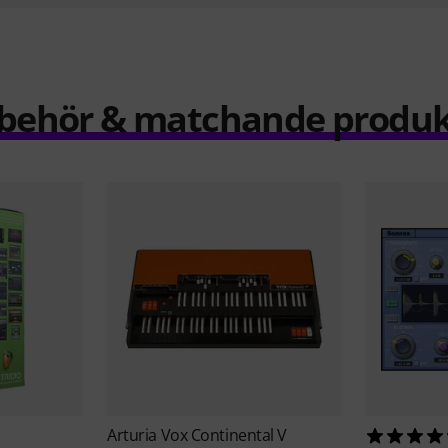
llbehör & matchande produk
Arturia
Vox Continental V