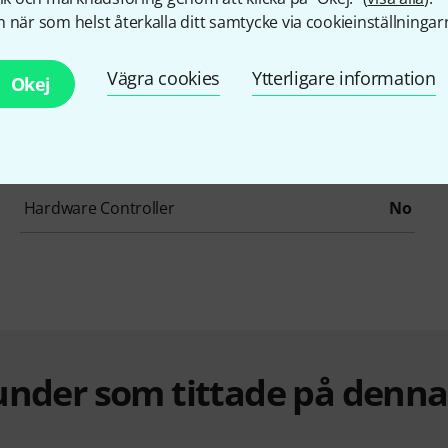
Reverb
No
 när som helst återkalla ditt samtycke via cookieinställningar
Summer / Mixing Consoles
No
Vägra cookies
Ytterligare information
Okej
Pitch Shifter / Harmonizer / Timestretching
No
Vocoder / Vocal effect
No
Hardware Controller
No
under som tittade på denn