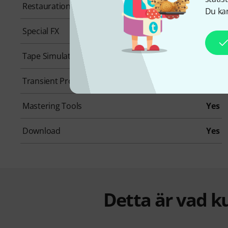
Restauration
No
Du kan
Special FX
No
Tape Simulation
No
Transient Processing
No
Mastering Tools
Yes
Download
Yes
Detta är vad k