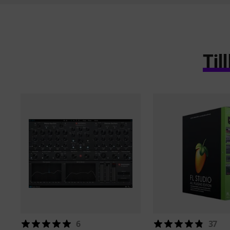
Ti
6
37