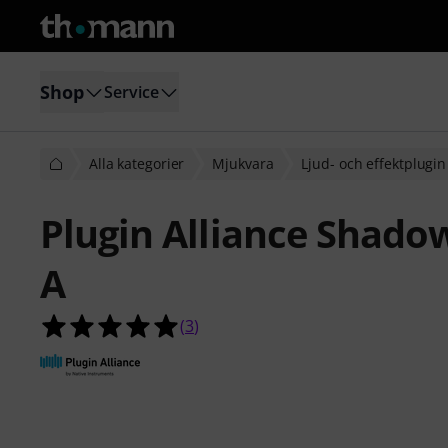
Shop
Service
Alla kategorier
Mjukvara
Ljud- och effektplugin
Plugin Alliance Shadow
A
5.0 av 5 stjärnor från 3 kundbetyg
(
3
)