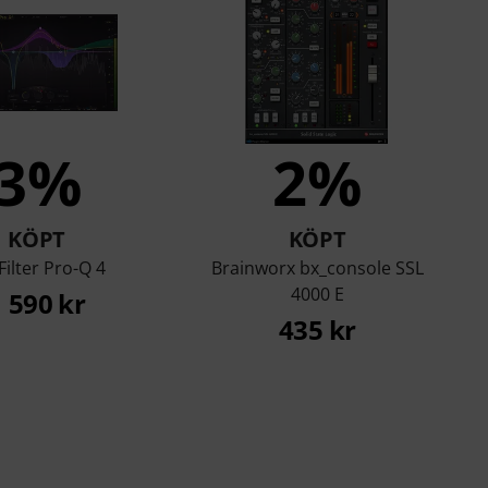
3%
2%
KÖPT
KÖPT
Filter Pro-Q 4
Brainworx bx_console SSL
4000 E
1 590 kr
435 kr