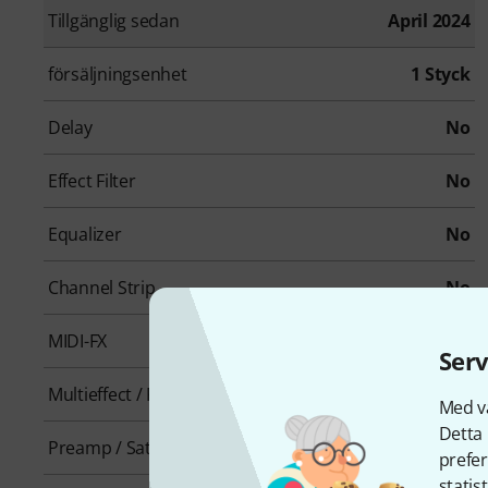
Tillgänglig sedan
April 2024
försäljningsenhet
1 Styck
Delay
No
Effect Filter
No
Equalizer
No
Channel Strip
No
MIDI-FX
No
Serv
Multieffect / Plugin-Host
No
Med vå
Detta 
Preamp / Saturation
No
prefer
statis