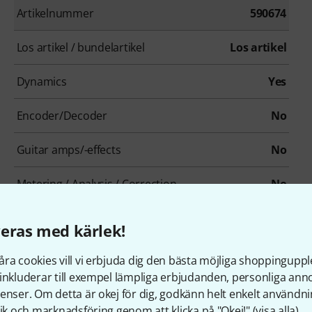
Artikelnummer
590674
Los artikel / bundelartikel
Los artikel
Dynamics
Yes
Encoder/Decoder
No
Guitar amps/-effects
No
Metering / Analysis / Correction
No
Modulation Effects
No
eras med kärlek!
Overdrive/Distortion
No
ra cookies vill vi erbjuda dig den bästa möjliga shoppingupple
inkluderar till exempel lämpliga erbjudanden, personliga an
Psychoacoustic tool / Enhancer / Exciter
No
enser. Om detta är okej för dig, godkänn helt enkelt användni
tik och marknadsföring genom att klicka på "Okej!" (
visa alla
).