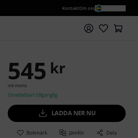
Kontakt
Om oss
SV / KR
a sökningen med söktermen {searchTerm}
545
kr
ink moms
Omedelbart tillgänglig
LADDA NER NU
Bokmärk
Jämför
Dela