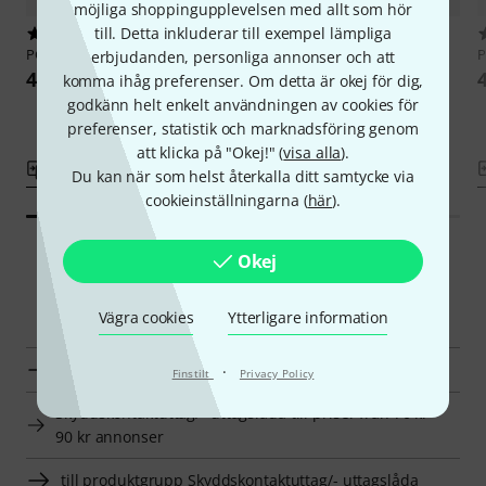
möjliga shoppingupplevelsen med allt som hör
till. Detta inkluderar till exempel lämpliga
34
48
PCE
2411-ss Taurus2 Socket B/F
PCE
2510-ss Taurus2 Socket
erbjudanden, personliga annonser och att
44 kr
50 kr
komma ihåg preferenser. Om detta är okej för dig,
godkänn helt enkelt användningen av cookies för
preferenser, statistik och marknadsföring genom
att klicka på "Okej!" (
visa alla
).
Jämför
Jämför
Du kan när som helst återkalla ditt samtycke via
cookieinställningarna (
här
).
Okej
Smart Navigator
Vägra cookies
Ytterligare information
PCE Skyddskontaktuttag/- uttagslåda en överblick
·
Finstilt
Privacy Policy
Skyddskontaktuttag/- uttagslåda till priser från 70 kr -
90 kr annonser
till produktgrupp Skyddskontaktuttag/- uttagslåda