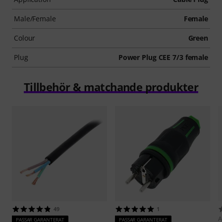
Male/Female
Female
Colour
Green
Plug
Power Plug CEE 7/3 female
Tillbehör & matchande produkter
49
1
A
PASSAR GARANTERAT
PASSAR GARANTERAT