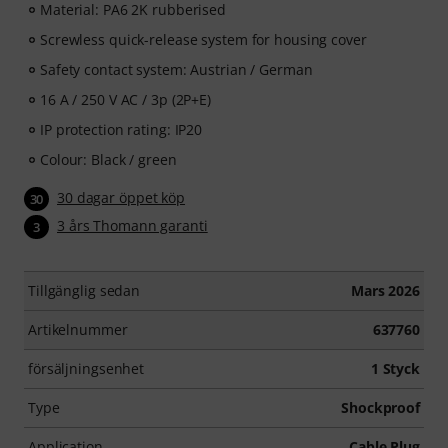
Material: PA6 2K rubberised
Screwless quick-release system for housing cover
Safety contact system: Austrian / German
16 A / 250 V AC / 3p (2P+E)
IP protection rating: IP20
Colour: Black / green
30 dagar öppet köp
30
3 års Thomann garanti
3
Tillgänglig sedan
Mars 2026
Artikelnummer
637760
försäljningsenhet
1 Styck
Type
Shockproof
Application
Cable Plug