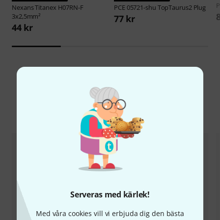
P
Nexans
Titanex H07RN-F
PCE
05721-shu TopTaurus2 Plug
3x2,5mm²
77 kr
44 kr
Jämför alternativ
Serveras med kärlek!
Med våra cookies vill vi erbjuda dig den bästa