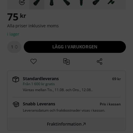
75
kr
Alla priser inklusive moms
i lager
LÄGG I VARUKORGEN
1
Standardleverans
69 kr
Från 1 600 kr gratis
Väntas mellan
Tis., 11.08.
och
Ons., 12.08.
.
Snabb Leverans
Pris i kassan
Leveransdatum och fraktkostnader visas i kassan.
Fraktinformation