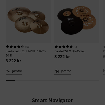
529
12
Paiste
Set 3 201 14"HH/ 16"C /
Paiste
PST X DJs 45 Set
P
20"R
3 222 kr
3 222 kr
Jämför
Jämför
Smart Navigator