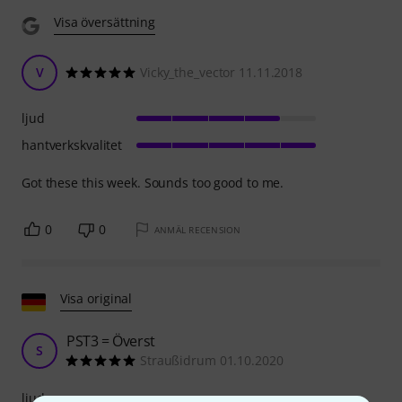
Visa översättning
V
Vicky_the_vector 11.11.2018
ljud
hantverkskvalitet
Got these this week. Sounds too good to me.
0
0
ANMÄL RECENSION
Visa original
PST3 = Överst
S
Straußidrum 01.10.2020
ljud