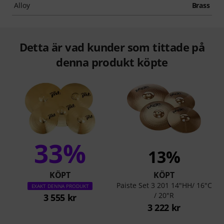
Alloy
Brass
Detta är vad kunder som tittade på
denna produkt köpte
33%
13%
KÖPT
KÖPT
Paiste Set 3 201 14"HH/ 16"C
EXAKT DENNA PRODUKT
/ 20"R
3 555 kr
3 222 kr