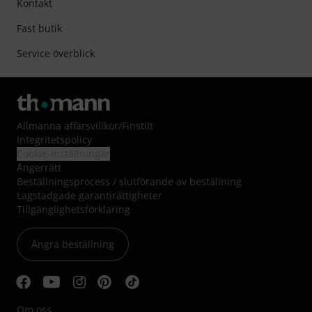
Kontakt
Fast butik
Service överblick
Allmänna affärsvillkor
/
Finstilt
Integritetspolicy
Cookie-inställningar
Ångerrätt
Beställningsprocess / slutförande av beställning
Lagstadgade garantirättigheter
Tillgänglighetsförklaring
Ångra beställning
Om oss