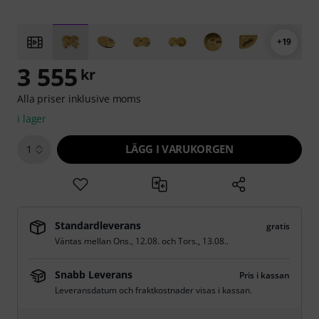
+19
3 555
kr
Alla priser inklusive moms
i lager
LÄGG I VARUKORGEN
1
Standardleverans
gratis
Väntas mellan
Ons., 12.08.
och
Tors., 13.08.
.
Snabb Leverans
Pris i kassan
Leveransdatum och fraktkostnader visas i kassan.