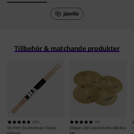
Jämför
Tillbehör & matchande produkter
2974
107
Vic Firth
5A American Classic
Zildjian
L80 Low Volume 468 Box
Hickory
Set