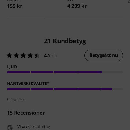
155 kr
4 299 kr
21
Kundbetyg
Betygsätt nu
4.5
/ 5
LJUD
HANTVERKSKVALITET
Poängpolicy
15
Recensioner
Visa översättning