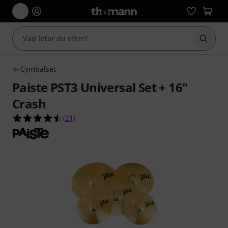
Börja 
Cymbalset
Paiste PST3 Universal Set + 16"
Crash
4.5 av 5 stjärnor från 21 kundbetyg
(
21
)