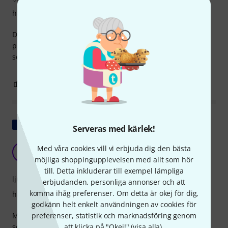
hantverkskvalitet
Du kan inte förvänta dig ett professionellt set för det här
priset, men för priset är siktet och allt annat med det här
setet utmärkt. Perfekt för nybörjare.
0
0
ANMÄL RECENSION
Visa original
Serveras med kärlek!
Fantastiska cymbaler / bra pris
Med våra cookies vill vi erbjuda dig den bästa
S
Schilling1038 27.09.2021
möjliga shoppingupplevelsen med allt som hör
till. Detta inkluderar till exempel lämpliga
ljud
erbjudanden, personliga annonser och att
komma ihåg preferenser. Om detta är okej för dig,
hantverkskvalitet
godkänn helt enkelt användningen av cookies för
preferenser, statistik och marknadsföring genom
Med ett budgetvänligt BIRD-trumset med cymbaler som lät
att klicka på "Okej!" (
visa alla
).
som kastrulllock, började jag med att ta itu med problemet