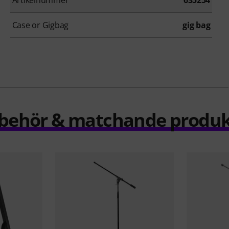
Artikelnummer
635254
Case or Gigbag
gig bag
llbehör & matchande produk