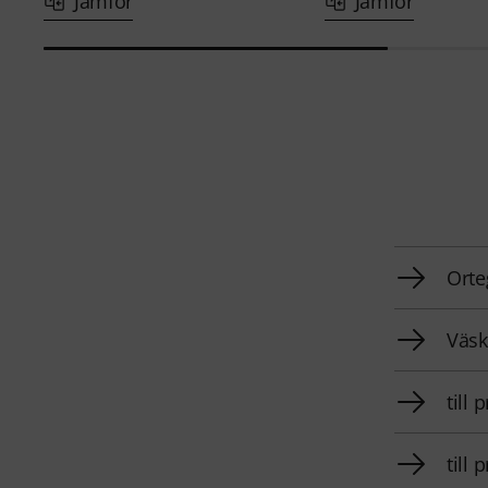
Jämför
Jämför
Orte
Väsk
till
till