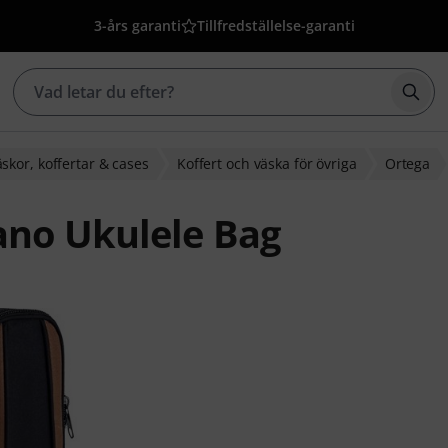
3-års garanti
Tillfredställelse-garanti
Börj
skor, koffertar & cases
Koffert och väska för övriga
Ortega
no Ukulele Bag