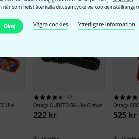
 när som helst återkalla ditt samtycke via cookieinställningar
Vägra cookies
Ytterligare information
Okej
37
-CC Uke
Ortega
OUBSTD-BA Uke Gigbag
Ortega
OSO
222 kr
525 kr