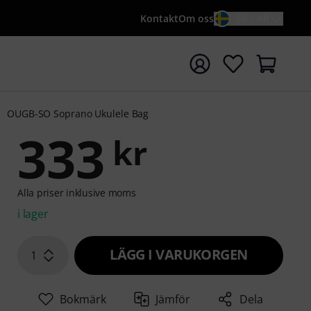
Kontakt
Om oss
SV / KR
a sökningen med söktermen {searchTerm}
OUGB-SO Soprano Ukulele Bag
333
kr
Alla priser inklusive moms
i lager
LÄGG I VARUKORGEN
1
Bokmärk
Jämför
Dela