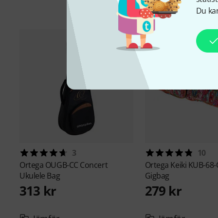
Du kan
3
10
Ortega
OUGB-CC Concert
Ortega
Keiki KUB-68
Ukulele Bag
Gigbag
313 kr
279 kr