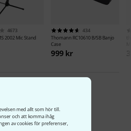
4673
434
S 2002 Mic Stand
Thomann
RC10610 B/SB Banjo
th
Case
M
999 kr
3
velsen med allt som hör till.
nonser och att komma ihåg
ngen av cookies för preferenser,