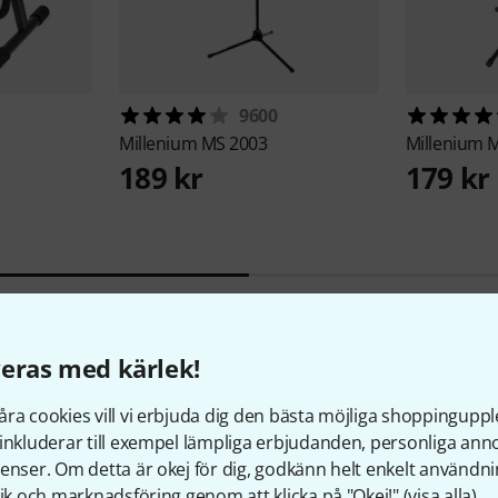
1
9600
Millenium
MS 2003
Millenium
M
189 kr
179 kr
eras med kärlek!
ra cookies vill vi erbjuda dig den bästa möjliga shoppingupple
inkluderar till exempel lämpliga erbjudanden, personliga an
enser. Om detta är okej för dig, godkänn helt enkelt användni
Jämför alternativ
tik och marknadsföring genom att klicka på "Okej!" (
visa alla
).