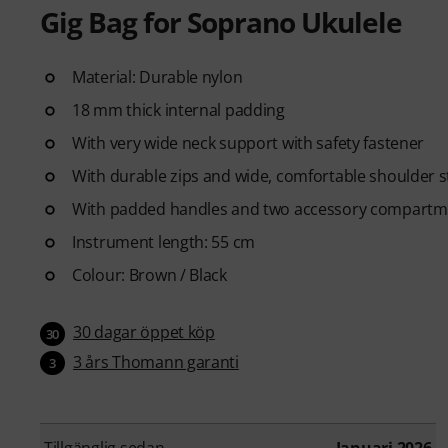
Gig Bag for Soprano Ukulele
Material: Durable nylon
18 mm thick internal padding
With very wide neck support with safety fastener
With durable zips and wide, comfortable shoulder s
With padded handles and two accessory compartm
Instrument length: 55 cm
Colour: Brown / Black
30 dagar öppet köp
30
3 års Thomann garanti
3