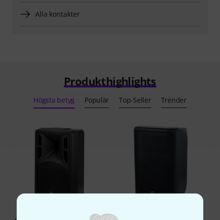
Alla kontakter
Produkthighlights
Högsta betyg
Populär
Top-Seller
Trender