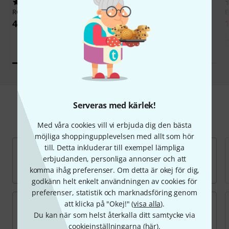
121
153
RCF
ART 310 A MK IV
Yamaha
DBR10
B
4 099 kr
4 499 kr
1
Serveras med kärlek!
Hitta Passiv fullrange högtalare
Med våra cookies vill vi erbjuda dig den bästa
möjliga shoppingupplevelsen med allt som hör
till. Detta inkluderar till exempel lämpliga
erbjudanden, personliga annonser och att
komma ihåg preferenser. Om detta är okej för dig,
godkänn helt enkelt användningen av cookies för
preferenser, statistik och marknadsföring genom
att klicka på "Okej!" (
visa alla
).
Du kan när som helst återkalla ditt samtycke via
cookieinställningarna (
här
).