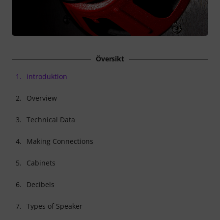
Översikt
1.
introduktion
2.
Overview
3.
Technical Data
4.
Making Connections
5.
Cabinets
6.
Decibels
7.
Types of Speaker