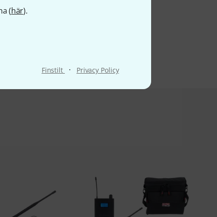
na (
här
).
·
Finstilt
Privacy Policy