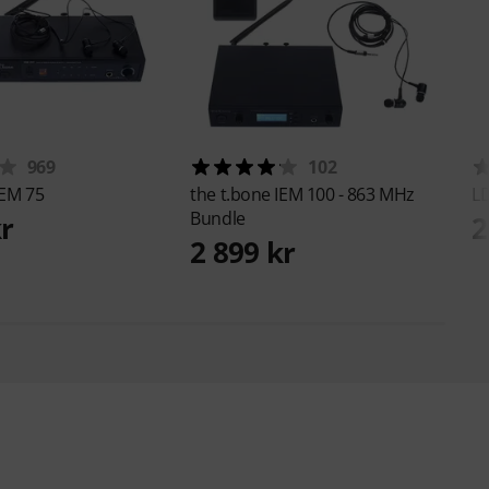
969
102
IEM 75
the t.bone
IEM 100 - 863 MHz
L
Bundle
kr
2
2 899 kr