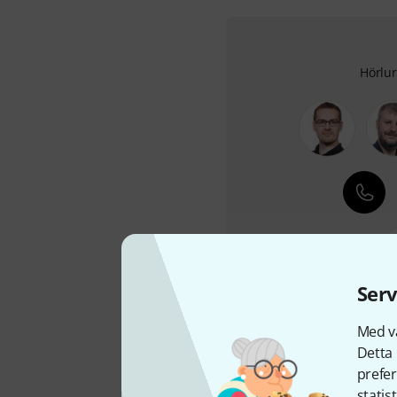
Hör­lu­
+49-9546-
Serv
Med vå
Detta 
prefer
statis