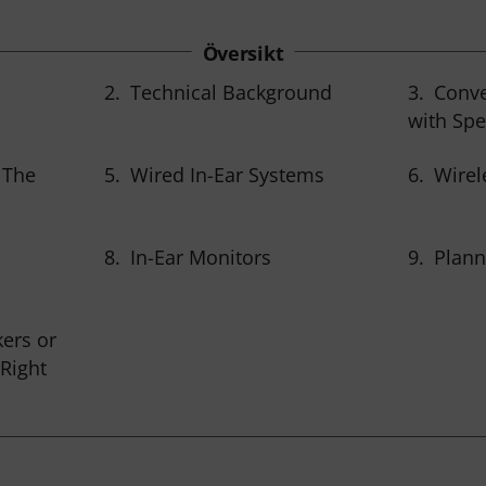
Översikt
2.
Technical Background
3.
Conve
with Sp
 The
5.
Wired In-Ear Systems
6.
Wirel
8.
In-Ear Monitors
9.
Plann
ers or
Right