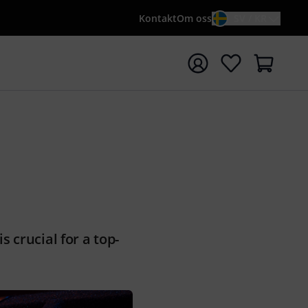
Kontakt
Om oss
SV / KR
a sökningen med söktermen {searchTerm}
 crucial for a top-