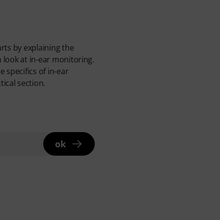
arts by explaining the
h look at in-ear monitoring.
 specifics of in-ear
ical section.
ok