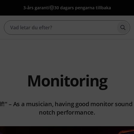
3-års garanti
30 dagars pengarna tillbaka
Börj
Monitoring
lf!" – As a musician, having good monitor sound is
notch performance.