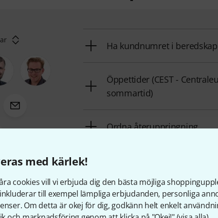
rar
Ha kundnumret i beredskap
Öppettider (CEST - Centrale
sommartid)
Ordna återuppringning
9223-6233
eras med kärlek!
Fler kontaktalternativ
ra cookies vill vi erbjuda dig den bästa möjliga shoppingupple
Skicka tillbaka produkt
inkluderar till exempel lämpliga erbjudanden, personliga an
enser. Om detta är okej för dig, godkänn helt enkelt användni
tik och marknadsföring genom att klicka på "Okej!" (
visa alla
).