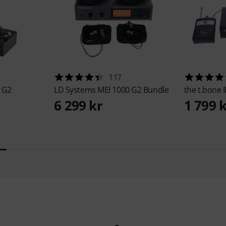
117
 G2
LD Systems
MEI 1000 G2 Bundle
the t.bone
6 299 kr
1 799 