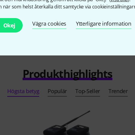
Alla kontakter
 när som helst återkalla ditt samtycke via cookieinställningar
Vägra cookies
Ytterligare information
Okej
Produkthighlights
Högsta betyg
Populär
Top-Seller
Trender