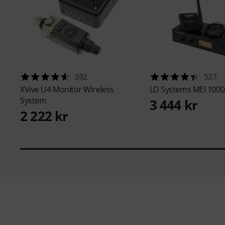
392
527
XVive
U4 Monitor Wireless
LD Systems
MEI 1000
System
3 444 kr
2 222 kr