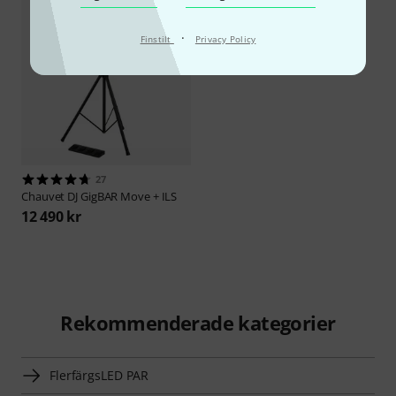
·
Finstilt
Privacy Policy
27
Chauvet DJ
GigBAR Move + ILS
12 490 kr
Rekommenderade kategorier
FlerfärgsLED PAR