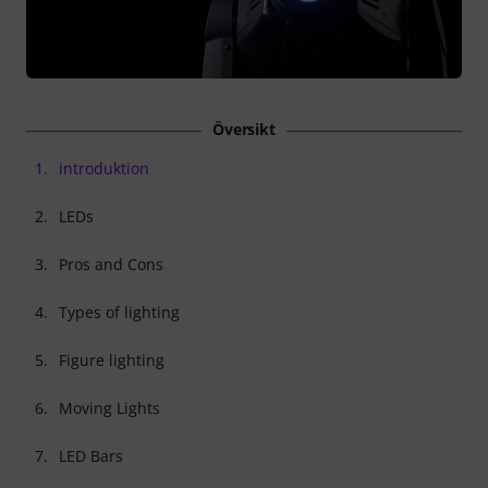
Översikt
1.
introduktion
2.
LEDs
3.
Pros and Cons
4.
Types of lighting
5.
Figure lighting
6.
Moving Lights
7.
LED Bars