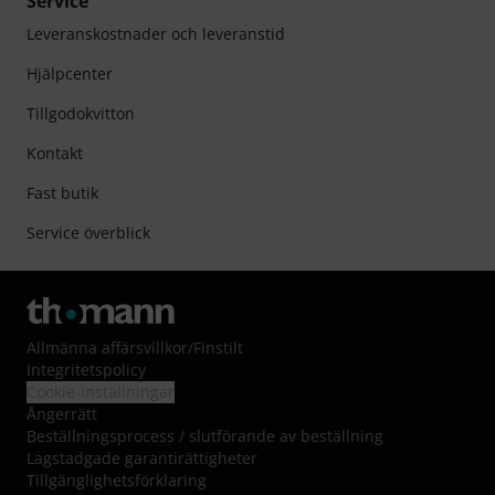
Service
Leveranskostnader och leveranstid
Hjälpcenter
Tillgodokvitton
Kontakt
Fast butik
Service överblick
Allmänna affärsvillkor
/
Finstilt
Integritetspolicy
Cookie-inställningar
Ångerrätt
Beställningsprocess / slutförande av beställning
Lagstadgade garantirättigheter
Tillgänglighetsförklaring