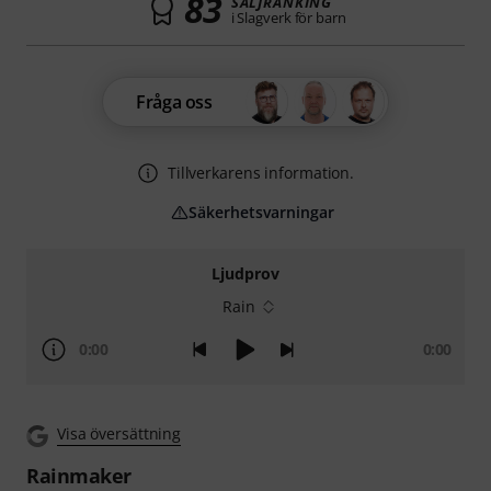
83
SÄLJRANKING
i Slagverk för barn
Fråga oss
Tillverkarens information.
Säkerhetsvarningar
Ljudprov
Rain
0:00
0:00
Visa översättning
Rainmaker