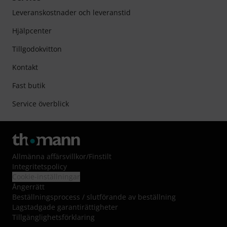
Leveranskostnader och leveranstid
Hjälpcenter
Tillgodokvitton
Kontakt
Fast butik
Service överblick
Allmänna affärsvillkor
/
Finstilt
Integritetspolicy
Cookie-inställningar
Ångerrätt
Beställningsprocess / slutförande av beställning
Lagstadgade garantirättigheter
Tillgänglighetsförklaring