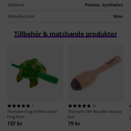
Material
Plastics, Synthetics
Manufacturer
Nino
Tillbehör & matchande produkter
4
26
Thomann
Frog XS Percussion
Thomann
TKP Wooden Maraca
Frog Paint
low
137 kr
79 kr