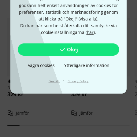
Jämför alternativ
godkänn helt enkelt användningen av cookies för
preferenser, statistik och marknadsföring genom
att klicka på "Okej!" (
visa alla
).
Du kan när som helst återkalla ditt samtycke via
cookieinställningarna (
här
).
Okej
Vägra cookies
Ytterligare information
·
4
4
Finstilt
Privacy Policy
Nino
Egg Shaker Set
Nino
Egg Shaker Set Soft Sound
N
329 kr
329 kr
Jämför
Jämför