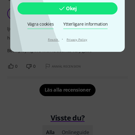
Okej
V
Velhote 28.02.2024
Vägra cookies
Ytterligare information
ljud
hantverkskvalitet
·
Finstilt
Privacy Policy
Been playing live with it, sounds very good
0
0
ANMÄL RECENSION
Läs alla recensioner
Visste du?
Alla
Onlineguide