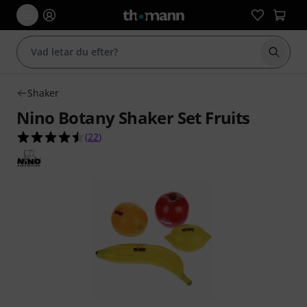
Börja 
Shaker
Nino Botany Shaker Set Fruits
4.5 av 5 stjärnor från 22 kundbetyg
(
22
)