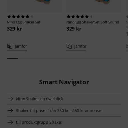
4
4
Nino
Egg Shaker Set
Nino
Egg Shaker Set Soft Sound
N
4
329 kr
329 kr
Jämför
Jämför
Smart Navigator
Nino Shaker en överblick
Shaker till priser från 350 kr - 450 kr annonser
till produktgrupp Shaker