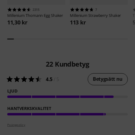
2315
7
Millenium
Thomann Egg Shaker
Millenium
Strawberry Shaker
11,30 kr
113 kr
22
Kundbetyg
Betygsätt nu
4.5
/ 5
LJUD
HANTVERKSKVALITET
Poängpolicy