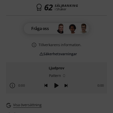
62
SÄLJRANKING
i Shaker
Fråga oss
Tillverkarens information.
Säkerhetsvarningar
Ljudprov
Pattern
0:00
0:00
Visa översättning