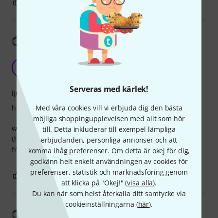
1
0
ANMÄL RECENSION
Visa översättning
how to eat your music? :)
V
Voix 12.11.2019
Serveras med kärlek!
ljud
hantverkskvalitet
Med våra cookies vill vi erbjuda dig den bästa
möjliga shoppingupplevelsen med allt som hör
well... feed your music appetite with the best fake dessert
till. Detta inkluderar till exempel lämpliga
that will make you go to the supermarket and refill your
erbjudanden, personliga annonser och att
fruit stock :) sweet sounds :)
komma ihåg preferenser. Om detta är okej för dig,
godkänn helt enkelt användningen av cookies för
preferenser, statistik och marknadsföring genom
0
0
ANMÄL RECENSION
att klicka på "Okej!" (
visa alla
).
Du kan när som helst återkalla ditt samtycke via
cookieinställningarna (
här
).
Visa översättning