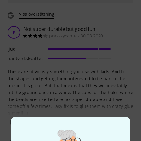
Visa översättning
Not super durable but good fun
P
prazskycanuck 30.03.2020
ljud
hantverkskvalitet
These are obviously something you use with kids. And for
the shapes and getting them interested to be part of the
music, it is great. But, that means that they will inevitably
hit the ground once in a while. The caps for the holes where
the beads are inserted are not super durable and have
come off a few times. Easy fix is to glue them with crazy glue
but still...I
Visa mer