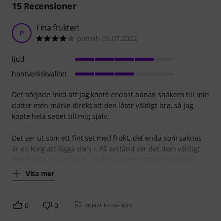
15
Recensioner
Fina frukter!
P
patrikh 05.07.2022
ljud
hantverkskvalitet
Det började med att jag köpte endast banan shakern till min
dotter men märke direkt att den låter väldigt bra, så jag
köpte hela settet till mig själv.
Det ser ut som ett fint set med frukt, det enda som saknas
är en korg att lägga dom i. På avstånd ser det dom väldigt
trovärdiga ut, jag har lurat flera vänner att det är riktiga
Visa mer
0
0
ANMÄL RECENSION