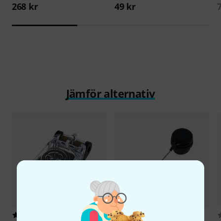
268 kr
49 kr
Jämför alternativ
15
3