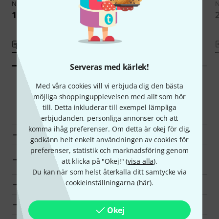
Neutrik
SCCD-W
Neutrik
SCD-NC
N
164 kr
199 kr
Jämför
Jämför
Serveras med kärlek!
Med våra cookies vill vi erbjuda dig den bästa
möjliga shoppingupplevelsen med allt som hör
Smart Navigator
till. Detta inkluderar till exempel lämpliga
erbjudanden, personliga annonser och att
komma ihåg preferenser. Om detta är okej för dig,
Neutrik Övriga tillbehör en överblick
godkänn helt enkelt användningen av cookies för
preferenser, statistik och marknadsföring genom
Övriga tillbehör till priser från 200 kr - 300 kr
att klicka på "Okej!" (
visa alla
).
annonser
Du kan när som helst återkalla ditt samtycke via
cookieinställningarna (
här
).
till produktgrupp Övriga tillbehör
till produktgrupp Sladdar och kontakter
Okej