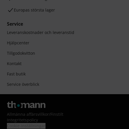
Europas största lager
Service
Leveranskostnader och leveranstid
Hjälpcenter
Tillgodokvitton
Kontakt
Fast butik
Service överblick
Allmänna affärsvillkor
/
Finstilt
Integritetspolicy
Cookie-inställningar