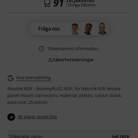
91
SÄLJRANKING
i Övriga tillbehör
Fråga oss
Tillverkarens information.
Säkerhetsvarningar
Visa översättning
Neutrik NDF - dummyPLUG NDF; for Neutrik XLR female
panel-mount connectors; material: plastic; colour: black;
pack size: 25 pieces
30 dagar öppet köp
30
Tillgänglig sedan
Juli 2026