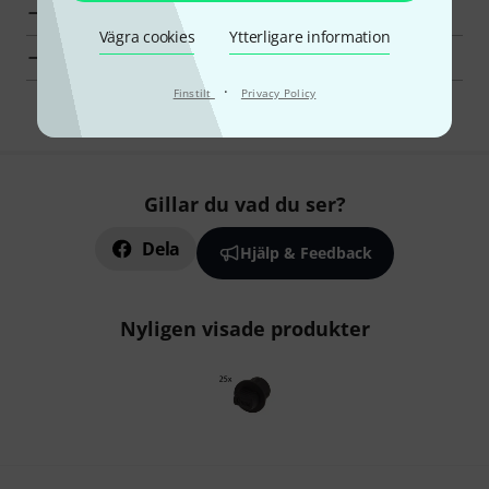
visa tillverkarinformation för Neutrik
Vägra cookies
Ytterligare information
Neutrik Sladdar och kontakter en överblick
·
Finstilt
Privacy Policy
Gillar du vad du ser?
Dela
Hjälp & Feedback
Nyligen visade produkter