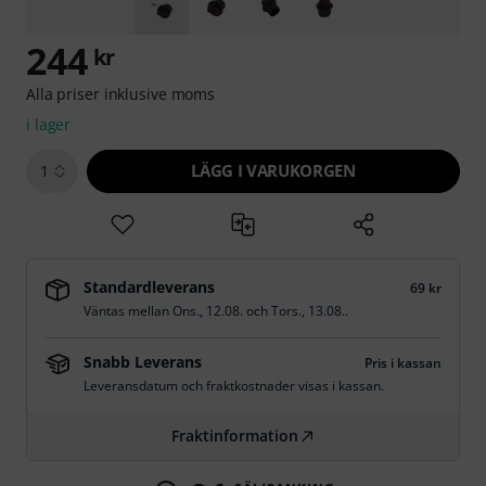
244
kr
Alla priser inklusive moms
i lager
LÄGG I VARUKORGEN
1
Standardleverans
69 kr
Väntas mellan
Ons., 12.08.
och
Tors., 13.08.
.
Snabb Leverans
Pris i kassan
Leveransdatum och fraktkostnader visas i kassan.
Fraktinformation