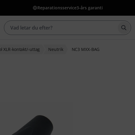
Reparationsservice
3-års garanti
Börj
ol XLR-kontakt/-uttag
Neutrik
NC3 MXX-BAG
g