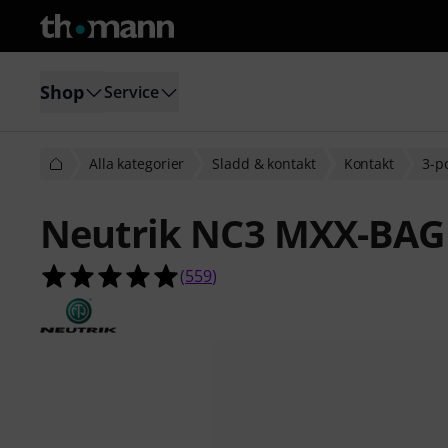
Shop
Service
Alla kategorier
Sladd & kontakt
Kontakt
3-p
Neutrik NC3 MXX-BAG
4.9 av 5 stjärnor från 559 kundbety
(
559
)