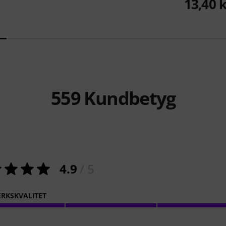
13,40 
559
Kundbetyg
4.9
/ 5
RKSKVALITET