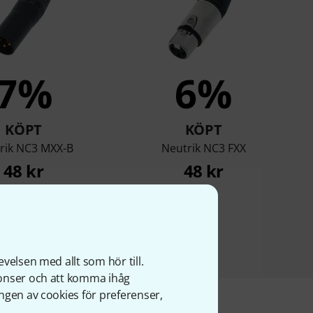
7%
6%
KÖPT
KÖPT
rik NC3 MXX-B
Neutrik NC3 FXX
48 kr
48 kr
velsen med allt som hör till.
nonser och att komma ihåg
ngen av cookies för preferenser,