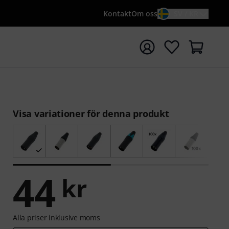
Kontakt
Om oss
SV / KR
a sökningen med söktermen {searchTerm}
Visa variationer för denna produkt
44
kr
Alla priser inklusive moms