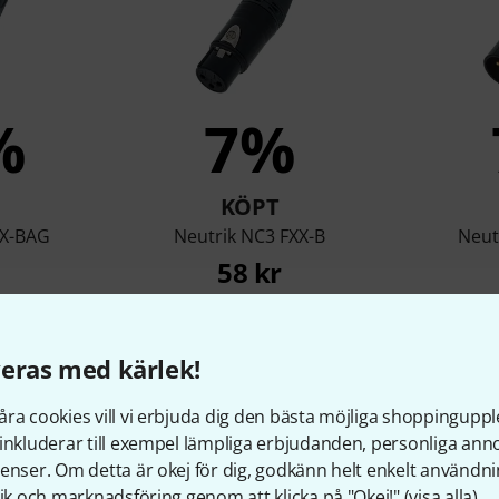
%
7%
KÖPT
XX-BAG
Neutrik NC3 FXX-B
Neut
58 kr
eras med kärlek!
Jämför
ra cookies vill vi erbjuda dig den bästa möjliga shoppingupple
inkluderar till exempel lämpliga erbjudanden, personliga an
enser. Om detta är okej för dig, godkänn helt enkelt användni
tik och marknadsföring genom att klicka på "Okej!" (
visa alla
).