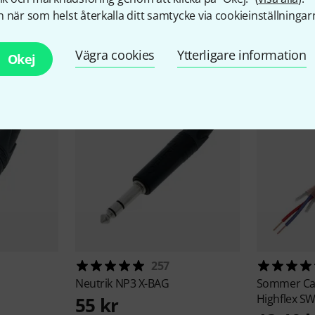
 när som helst återkalla ditt samtycke via cookieinställningar
llbehör & matchande produk
Vägra cookies
Ytterligare information
Okej
257
Neutrik
NP3 X-BAG
Sommer Ca
Highflex S
55 kr