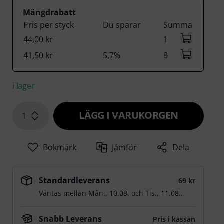
Mängdrabatt
Pris per styck
Du sparar
Summa
44,00 kr
1
41,50 kr
5,7%
8
i lager
LÄGG I VARUKORGEN
1
Bokmärk
Jämför
Dela
Standardleverans
69 kr
Väntas mellan
Mån., 10.08.
och
Tis., 11.08.
.
Snabb Leverans
Pris i kassan