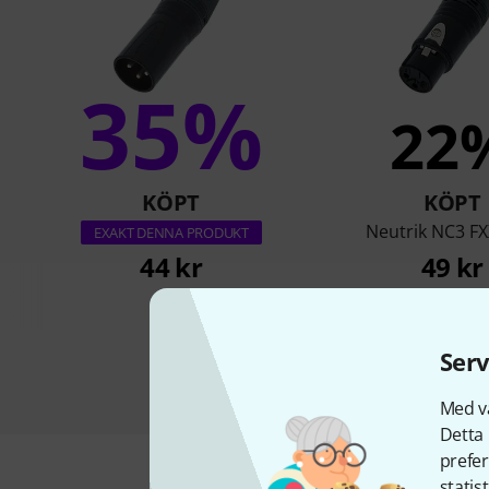
35%
22
KÖPT
KÖPT
Neutrik NC3 F
EXAKT DENNA PRODUKT
44 kr
49 kr
Serv
Med vå
Detta 
prefer
statis