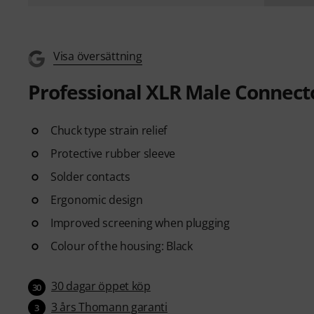
Visa översättning
Professional XLR Male Connect
Chuck type strain relief
Protective rubber sleeve
Solder contacts
Ergonomic design
Improved screening when plugging
Colour of the housing: Black
30 dagar öppet köp
30
3 års Thomann garanti
3