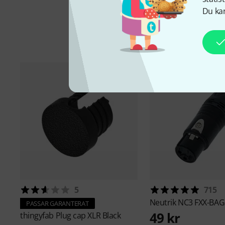
Du kan
Ti
5
715
Neutrik
NC3 FXX-BAG
PASSAR GARANTERAT
49 kr
thingyfab
Plug cap XLR Black