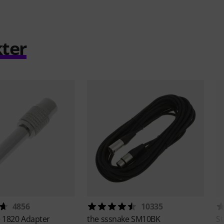
ter
4856
10335
e
1820 Adapter
the sssnake
SM10BK
St