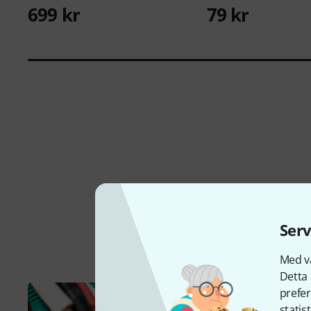
699 kr
79 kr
Serv
Med vå
Detta 
prefer
statis