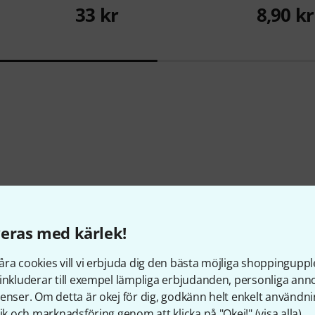
33 kr
8,90 kr
Visste du?
eras med kärlek!
Alla
Onlineguide
ra cookies vill vi erbjuda dig den bästa möjliga shoppingupple
inkluderar till exempel lämpliga erbjudanden, personliga an
enser. Om detta är okej för dig, godkänn helt enkelt användni
tik och marknadsföring genom att klicka på "Okej!" (
visa alla
).