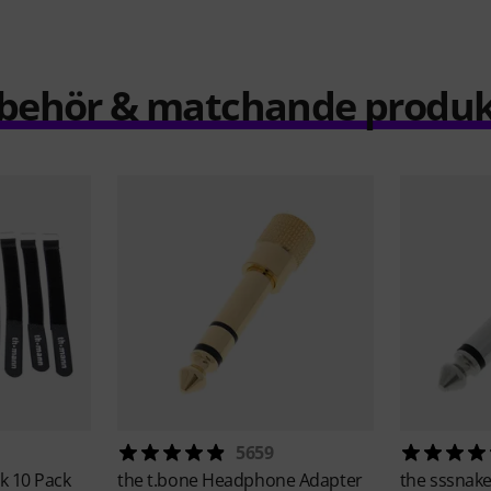
llbehör & matchande produk
5659
k 10 Pack
the t.bone
Headphone Adapter
the sssnak