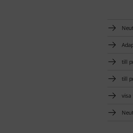
Neut
Adap
till
till
visa
Neut