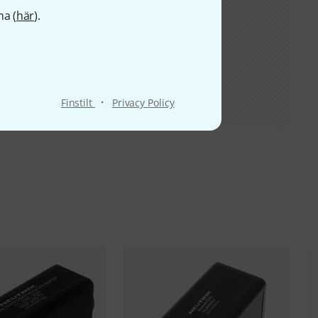
na (
här
).
·
Finstilt
Privacy Policy