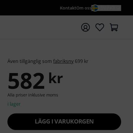
Kontakt
Om oss
SV / KR
a sökningen med söktermen {searchTerm}
Även tillgänglig som
fabriksny
699 kr
582
kr
Alla priser inklusive moms
i lager
LÄGG I VARUKORGEN