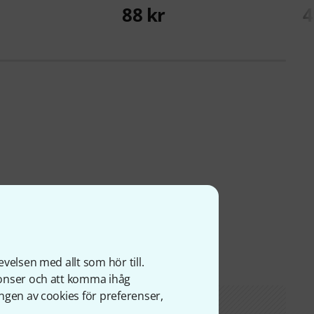
88 kr
4
velsen med allt som hör till.
nonser och att komma ihåg
ngen av cookies för preferenser,