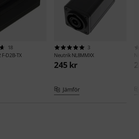
18
3
 F-D2B-TX
Neutrik
NL8MMXX
N
245 kr
2
Jämför