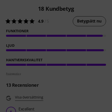
18
Kundbetyg
Betygsätt nu
4.9
/ 5
FUNKTIONER
LJUD
HANTVERKSKVALITET
Poängpolicy
13
Recensioner
Visa översättning
Excellent
K