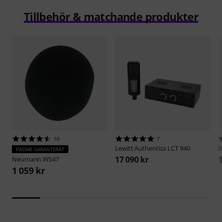
Tillbehör & matchande produkter
10
7
Lewitt
Authentica LCT 940
B
PASSAR GARANTERAT
17 090 kr
Neumann
WS47
1 059 kr