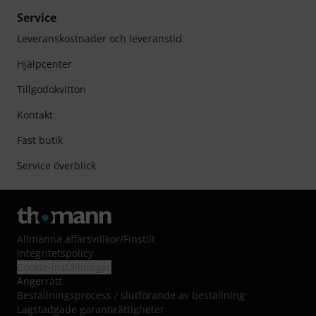
Service
Leveranskostnader och leveranstid
Hjälpcenter
Tillgodokvitton
Kontakt
Fast butik
Service överblick
Allmänna affärsvillkor
/
Finstilt
Integritetspolicy
Cookie-inställningar
Ångerrätt
Beställningsprocess / slutförande av beställning
Lagstadgade garantirättigheter