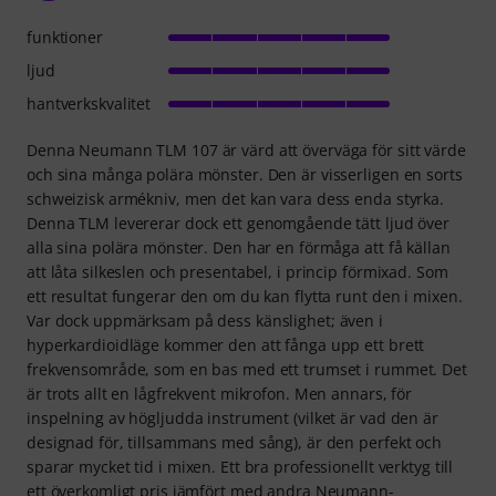
funktioner
ljud
hantverkskvalitet
Denna Neumann TLM 107 är värd att överväga för sitt värde
och sina många polära mönster. Den är visserligen en sorts
schweizisk armékniv, men det kan vara dess enda styrka.
Denna TLM levererar dock ett genomgående tätt ljud över
alla sina polära mönster. Den har en förmåga att få källan
att låta silkeslen och presentabel, i princip förmixad. Som
ett resultat fungerar den om du kan flytta runt den i mixen.
Var dock uppmärksam på dess känslighet; även i
hyperkardioidläge kommer den att fånga upp ett brett
frekvensområde, som en bas med ett trumset i rummet. Det
är trots allt en lågfrekvent mikrofon. Men annars, för
inspelning av högljudda instrument (vilket är vad den är
designad för, tillsammans med sång), är den perfekt och
sparar mycket tid i mixen. Ett bra professionellt verktyg till
ett överkomligt pris jämfört med andra Neumann-