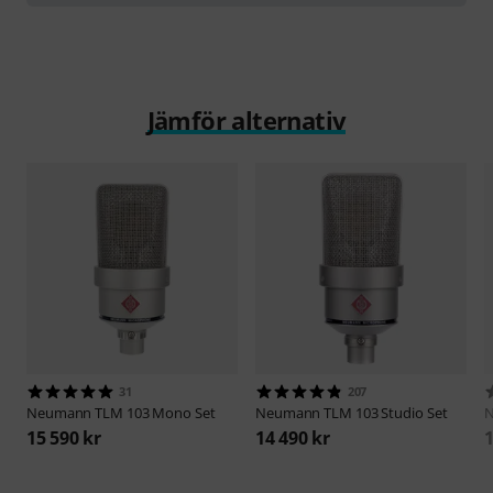
Jämför alternativ
31
207
Neumann
TLM 103 Mono Set
Neumann
TLM 103 Studio Set
15 590 kr
14 490 kr
1