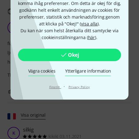
komma ihåg preferenser. Om detta är okej för dig,
Visa översättning
godkänn helt enkelt användningen av cookies för
preferenser, statistik och marknadsföring genom
att klicka på "Okej!" (
visa alla
).
D
demetro 01.05.2024
Du kan när som helst återkalla ditt samtycke via
cookieinställningarna (
här
).
funktioner
ljud
Okej
hantverkskvalitet
Vägra cookies
Ytterligare information
The most natural sounding mic.
·
Finstilt
Privacy Policy
0
0
ANMÄL RECENSION
Visa original
silkig
K
kikiki 03.11.2021