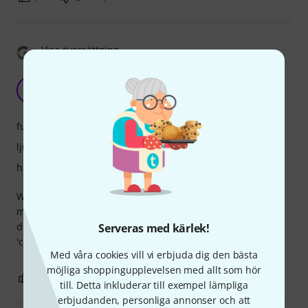
Visa översättning
TLM-107
D
DavC 15.04.2026
funktioner
ljud
hantverkskvalitet
Well built mic, nice set of options. However, it didn't match
my Neumann's sonic expectations (I own many of their top
dollar models). I'd skip on this one, and go directly to the
Serveras med kärlek!
'classics', being the U87, or even better, the TLM170.
Med våra cookies vill vi erbjuda dig den bästa
möjliga shoppingupplevelsen med allt som hör
1
0
ANMÄL RECENSION
till. Detta inkluderar till exempel lämpliga
erbjudanden, personliga annonser och att