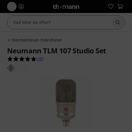
Börja 
Stormembran mikrofoner
Neumann TLM 107 Studio Set
4.9 av 5 stjärnor från 18 kundbetyg
(
18
)