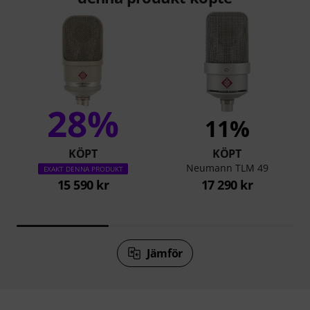
28%
11%
KÖPT
KÖPT
Neumann TLM 49
EXAKT DENNA PRODUKT
15 590 kr
17 290 kr
Jämför