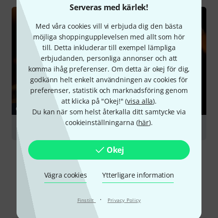
Serveras med kärlek!
Med våra cookies vill vi erbjuda dig den bästa
möjliga shoppingupplevelsen med allt som hör
till. Detta inkluderar till exempel lämpliga
erbjudanden, personliga annonser och att
komma ihåg preferenser. Om detta är okej för dig,
godkänn helt enkelt användningen av cookies för
preferenser, statistik och marknadsföring genom
att klicka på "Okej!" (
visa alla
).
GUIDE
Du kan när som helst återkalla ditt samtycke via
cookieinställningarna (
här
).
Bass Guitars
Okej
Vägra cookies
Ytterligare information
Jämför alternativ
·
Finstilt
Privacy Policy