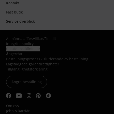
Kontakt
Fast butik
Service överblick
Allmänna affärsvillkor
/
Finstilt
Integritetspolicy
Cookie-inställningar
Ångerrätt
Beställningsprocess / slutförande av beställning
Lagstadgade garantirättigheter
Tillgänglighetsförklaring
Ångra beställning
Om oss
Jobb & karriär