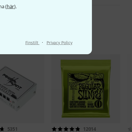
na (
här
).
ter
·
Finstilt
Privacy Policy
5351
12014