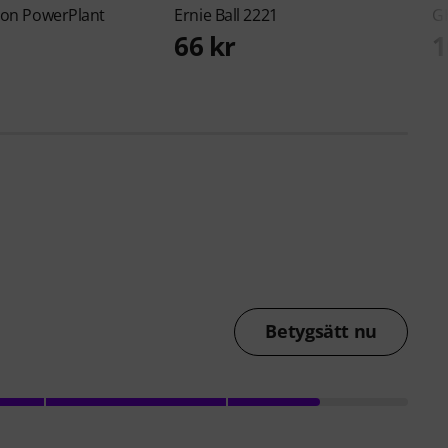
ton
PowerPlant
Ernie Ball
2221
G
66 kr
1
Betygsätt nu