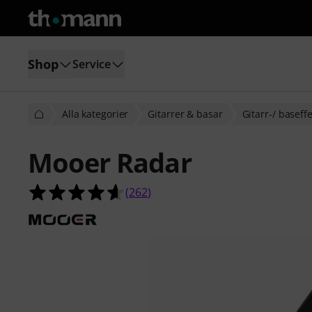
Shop
Service
Alla kategorier
Gitarrer & basar
Gitarr-/ baseff
Mooer Radar
4.6 av 5 stjärnor från 262 kundbety
(
262
)