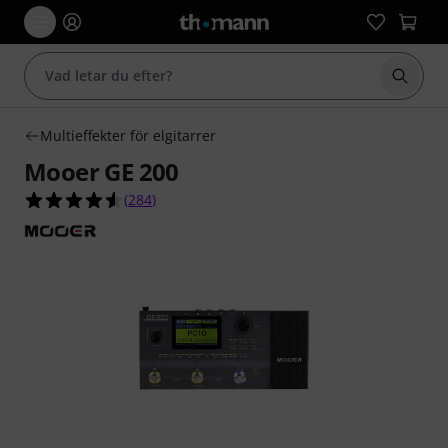
Börja 
Multieffekter för elgitarrer
Mooer GE 200
4.5 av 5 stjärnor från 284 kundbetyg
(
284
)