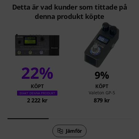
Detta är vad kunder som tittade på
denna produkt köpte
22%
9%
KÖPT
KÖPT
Valeton GP-5
EXAKT DENNA PRODUKT
2 222 kr
879 kr
Jämför