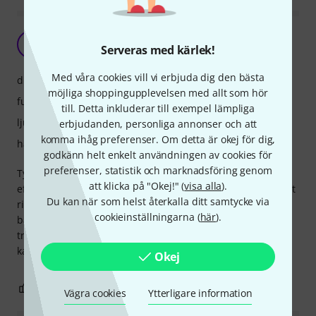
TM
The Moose 25.10.2023
Serveras med kärlek!
Med våra cookies vill vi erbjuda dig den bästa
drift
möjliga shoppingupplevelsen med allt som hör
funktioner
till. Detta inkluderar till exempel lämpliga
ljud
erbjudanden, personliga annonser och att
komma ihåg preferenser. Om detta är okej för dig,
hantverkskvalitet
godkänn helt enkelt användningen av cookies för
preferenser, statistik och marknadsföring genom
Tydlig display och mkt användbart att kunna bygga om
att klicka på "Okej!" (
visa alla
).
effektkedjan. Många kombinationsmöjligheter och generellt
Du kan när som helst återkalla ditt samtycke via
riktigt bra ljud. Minus är att jag inte lyckas få till ett bra
cookieinställningarna (
här
).
basljud från gitarr (pitch shift/oktaver). Väldigt känslig i
trackingen då så det har jag gett upp. Exp-pedalen är
kanske lite liten och svår att arbeta med men det funkar.
Okej
0
0
ANMÄL RECENSION
Vägra cookies
Ytterligare information