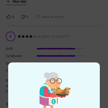
Visa mer
0
0
ANMÄL RECENSION
E
el_barto 27.06.2019
drift
funktioner
ljud
hantverkskvalitet
Big upgrade from my zoom g5n. Good in terms of handling
and software. Sound is acceptable (lot better than zoom),
but still not completely satisfactory to my ears..
0
0
ANMÄL RECENSION