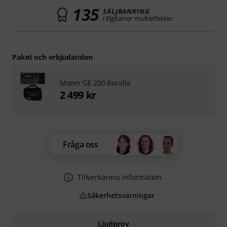
135
SÄLJRANKING
i Elgitarrer multieffekter
Paket och erbjudanden
Mooer GE 200 Bundle
2 499 kr
Fråga oss
Tillverkarens information.
Säkerhetsvarningar
Ljudprov