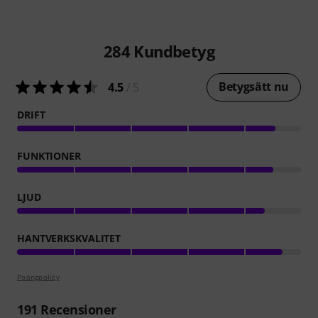
284
Kundbetyg
Betygsätt nu
4.5
/ 5
DRIFT
FUNKTIONER
LJUD
HANTVERKSKVALITET
Poängpolicy
191
Recensioner