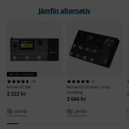
Jämför alternativ
AKTUELL PRODUKT
284
10
Mooer
GE 200
Mooer
GE150 Max Li Amp
Modeling
2 222 kr
2 666 kr
Jämför
Jämför