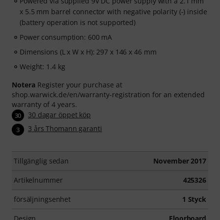
Powered via supplied 9V DC power supply with a 2.1 mm
x 5.5 mm barrel connector with negative polarity (-) inside
(battery operation is not supported)
Power consumption: 600 mA
Dimensions (L x W x H): 297 x 146 x 46 mm
Weight: 1.4 kg
Notera
Register your purchase at
shop.warwick.de/en/warranty-registration for an extended
warranty of 4 years.
30 dagar öppet köp
30
3 års Thomann garanti
3
Tillgänglig sedan
November 2017
Artikelnummer
425326
försäljningsenhet
1 Styck
Design
Floorboard