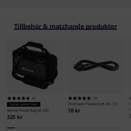
Tillbehör & matchande produkter
48
179
Thomann
Powercord UK - C5
p
PASSAR GARANTERAT
78 kr
Mooer
Pedal Bag GE 200
325 kr