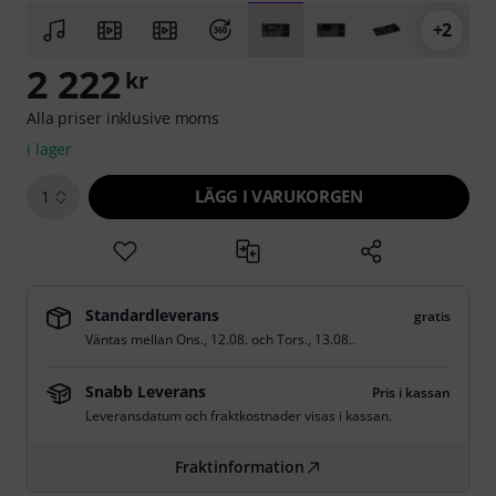
+2
2 222
kr
Alla priser inklusive moms
i lager
LÄGG I VARUKORGEN
1
Standardleverans
gratis
Väntas mellan
Ons., 12.08.
och
Tors., 13.08.
.
Snabb Leverans
Pris i kassan
Leveransdatum och fraktkostnader visas i kassan.
Fraktinformation