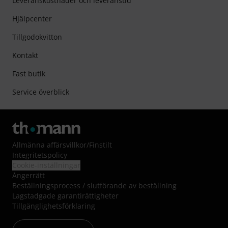
Leveranskostnader och leveranstid
Hjälpcenter
Tillgodokvitton
Kontakt
Fast butik
Service överblick
Allmänna affärsvillkor
/
Finstilt
Integritetspolicy
Cookie-inställningar
Ångerrätt
Beställningsprocess / slutförande av beställning
Lagstadgade garantirättigheter
Tillgänglighetsförklaring