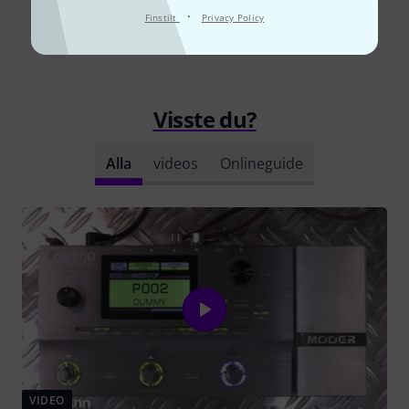
·
Finstilt
Privacy Policy
Läs alla recensioner
Visste du?
Alla
videos
Onlineguide
VIDEO