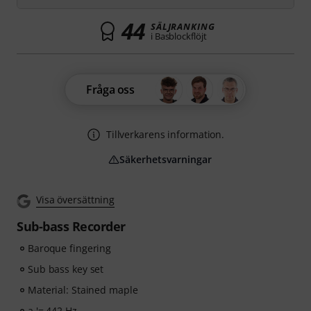
44
SÄLJRANKING
i Basblockflöjt
Fråga oss
Tillverkarens information.
Säkerhetsvarningar
Visa översättning
Sub-bass Recorder
Baroque fingering
Sub bass key set
Material: Stained maple
a '= 442 Hz