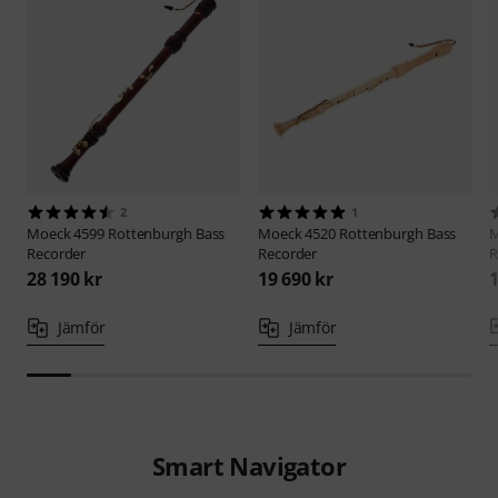
2
1
Moeck
4599 Rottenburgh Bass
Moeck
4520 Rottenburgh Bass
Recorder
Recorder
R
28 190 kr
19 690 kr
1
Jämför
Jämför
Smart Navigator