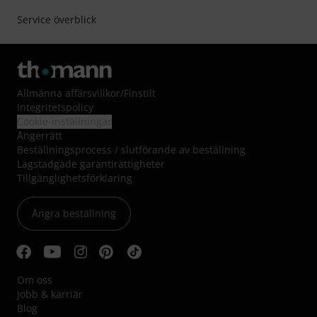
Service överblick
Allmänna affärsvillkor
/
Finstilt
Integritetspolicy
Cookie-inställningar
Ångerrätt
Beställningsprocess / slutförande av beställning
Lagstadgade garantirättigheter
Tillgänglighetsförklaring
Ångra beställning
Om oss
Jobb & karriär
Blog