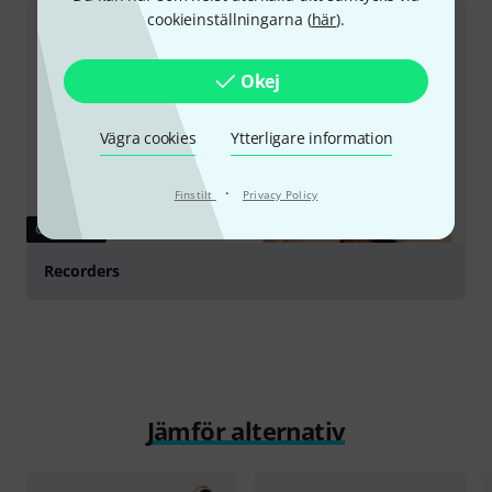
cookieinställningarna (
här
).
Okej
Vägra cookies
Ytterligare information
·
Finstilt
Privacy Policy
GUIDE
Recorders
Jämför alternativ