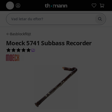
Börja 
Basblockflöjt
Moeck 5741 Subbass Recorder
5.0 av 5 stjärnor från 2 kundbetyg
(
2
)