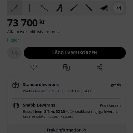
+4
73 700
kr
Alla priser inklusive moms
i lager
LÄGG I VARUKORGEN
1
Standardleverans
gratis
Väntas mellan
Tors., 13.08.
och
Fre., 14.08.
.
Snabb Leverans
Pris i kassan
Beställ inom
2 Tim. 52 Min.
för snabbast möjliga leverans.
Leveransdatum visas i kassan.
Fraktinformation