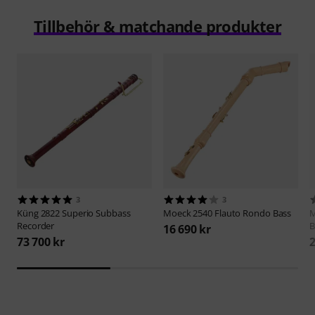
Tillbehör & matchande produkter
3
3
Küng
2822 Superio Subbass
Moeck
2540 Flauto Rondo Bass
M
Recorder
B
16 690 kr
73 700 kr
2