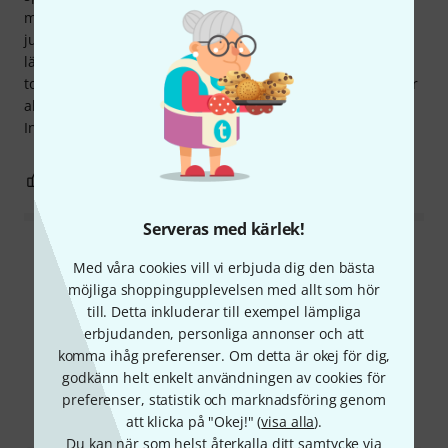
mig. Dessutom måste det U-formade röret och huvudleden
justeras ganska exakt så att instrumentet inte tippar i
längdriktningen medan du spelar. Tonen är fyllig; de låga
tonerna från A och neråt är initialt svåra att uttala, men blir
allt lättare. De höga tonerna har utmärkt respons.
Intonationen är ren.
13
3
ANMÄL RECENSION
Serveras med kärlek!
Läs alla recensioner
Med våra cookies vill vi erbjuda dig den bästa
möjliga shoppingupplevelsen med allt som hör
till. Detta inkluderar till exempel lämpliga
erbjudanden, personliga annonser och att
Visste du?
komma ihåg preferenser. Om detta är okej för dig,
godkänn helt enkelt användningen av cookies för
Alla
Onlineguide
preferenser, statistik och marknadsföring genom
att klicka på "Okej!" (
visa alla
).
Du kan när som helst återkalla ditt samtycke via