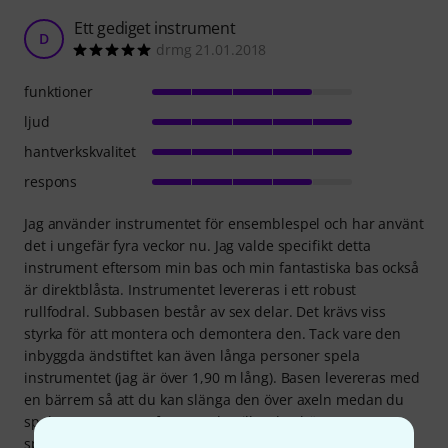
Ett gediget instrument
D
drmg 21.01.2018
funktioner
ljud
hantverkskvalitet
respons
Jag använder instrumentet för ensemblespel och har använt
det i ungefär fyra veckor nu. Jag valde specifikt detta
instrument eftersom min bas och min fantastiska bas också
är direktblåsta. Instrumentet levereras i ett robust
rullfodral. Subbasen består av sex delar. Det krävs viss
styrka för att montera och demontera den. Tack vare den
inbyggda ändstiftet kan även långa personer spela
instrumentet (jag är över 1,90 m lång). Basen levereras med
en bärrem så att du kan slänga den över axeln medan du
spelar, som en saxofon. Om du gillar den här
spelpositionen får du prova. Remmen är lite för hårt för