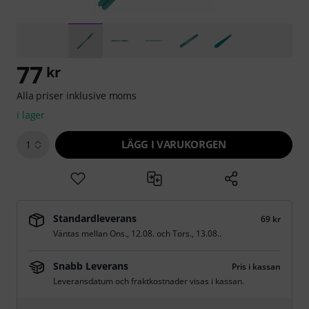
77
kr
Alla priser inklusive moms
i lager
LÄGG I VARUKORGEN
1
Standardleverans
69 kr
Väntas mellan
Ons., 12.08.
och
Tors., 13.08.
.
Snabb Leverans
Pris i kassan
Leveransdatum och fraktkostnader visas i kassan.