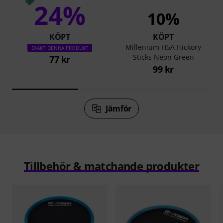
24%
10%
KÖPT
KÖPT
Millenium H5A Hickory
EXAKT DENNA PRODUKT
Sticks Neon Green
77 kr
99 kr
Jämför
Tillbehör & matchande produkter