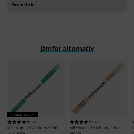
Drumsticks
Jämför alternativ
AKTUELL PRODUKT
64
1350
Millenium
H5A Hickory Sticks
Millenium
H5A Hickory Sticks -
M
Turquoise
Wood-
R