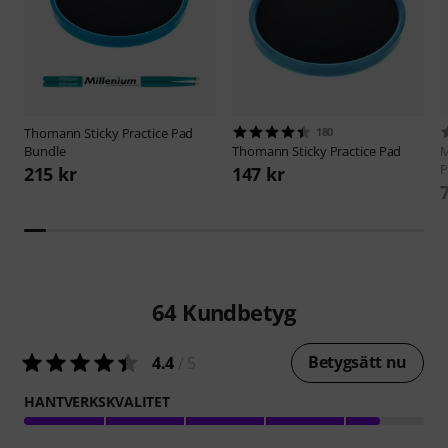
Thomann
Sticky Practice Pad
180
Bundle
Thomann
Sticky Practice Pad
M
P
215 kr
147 kr
64
Kundbetyg
Betygsätt nu
4.4
/ 5
HANTVERKSKVALITET