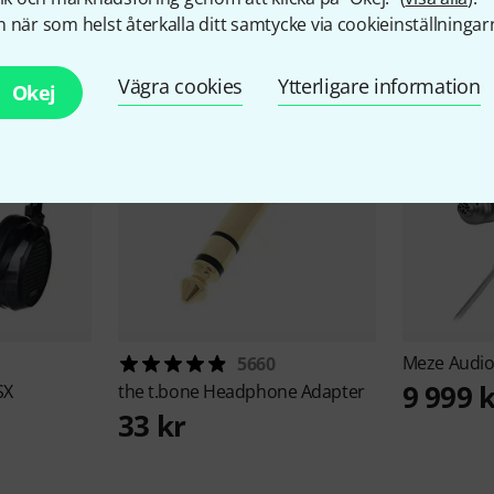
llbehör & matchande produk
 när som helst återkalla ditt samtycke via cookieinställningar
Vägra cookies
Ytterligare information
Okej
Meze Audi
5660
9 999 
SX
the t.bone
Headphone Adapter
33 kr