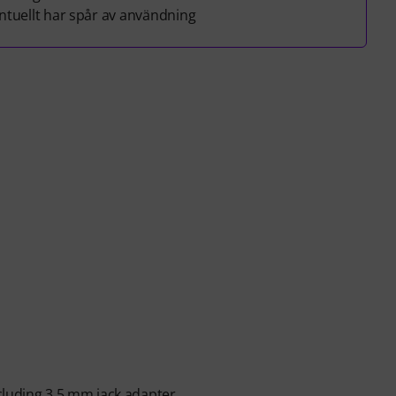
tuellt har spår av användning
cluding 3.5 mm jack adapter