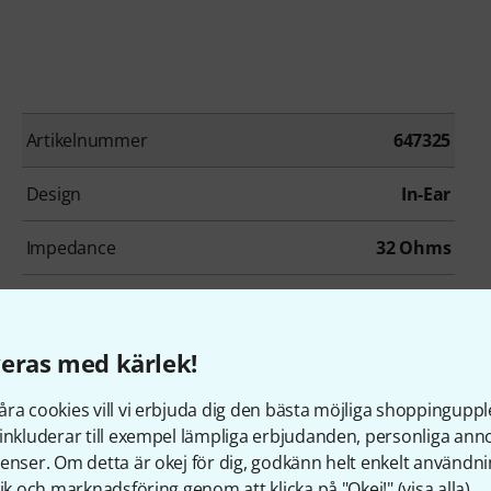
Artikelnummer
647325
Design
In-Ear
Impedance
32 Ohms
Adapter
Yes
Colour
Dark Gray
eras med kärlek!
ra cookies vill vi erbjuda dig den bästa möjliga shoppingupple
inkluderar till exempel lämpliga erbjudanden, personliga an
enser. Om detta är okej för dig, godkänn helt enkelt användni
tik och marknadsföring genom att klicka på "Okej!" (
visa alla
).