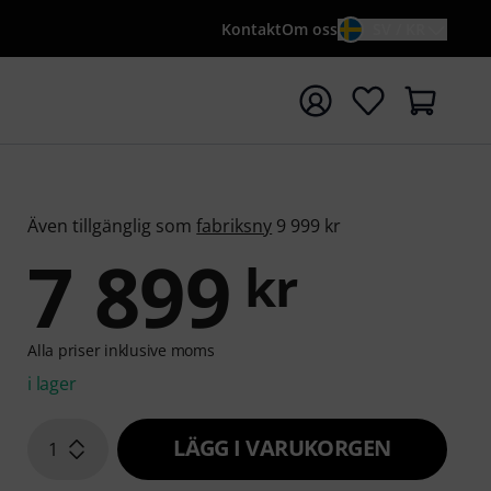
Kontakt
Om oss
SV / KR
a sökningen med söktermen {searchTerm}
Även tillgänglig som
fabriksny
9 999 kr
7 899
kr
Alla priser inklusive moms
i lager
LÄGG I VARUKORGEN
1