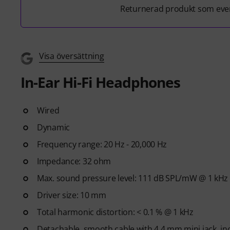
Returnerad produkt som even
Visa översättning
In-Ear Hi-Fi Headphones
Wired
Dynamic
Frequency range: 20 Hz - 20,000 Hz
Impedance: 32 ohm
Max. sound pressure level: 111 dB SPL/mW @ 1 kHz
Driver size: 10 mm
Total harmonic distortion: < 0.1 % @ 1 kHz
Detachable, smooth cable with 4.4 mm mini jack, in