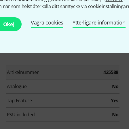
 när som helst återkalla ditt samtycke via cookieinställningar
arranty and extend the warranty to 4 years.
Vägra cookies
Ytterligare information
Okej
warranty-registration for an extended warranty of 4
Artikelnummer
425588
Analogue
No
Tap Feature
Yes
PSU included
No