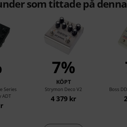
under som tittade på denn
%
7%
KÖPT
e Series
Strymon Deco V2
Boss DD-
y ADT
4 379 kr
r