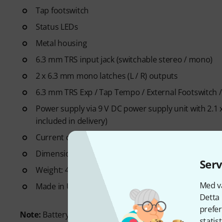
Tap footswitch
Status LEDs
Metal housing
6.3 mm TRS input jack (switchable stereo / mono)
2 x 6.3 mm mono latches (L / R) outputs
6.3 mm TRS Exp / Tap Tempo / External Footswitch /
Power supply via 9 V DC power supply unit with 2.1 x
included in delivery)
Current consumption: <150 mA
Dimensions (L x W x H): 115 x 107 x 67 mm
Serv
Weight: 410 g
Med vå
Made in USA
Detta 
prefer
Note:
Battery operation is not supported.
statis