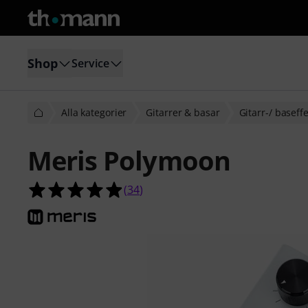
Shop
Service
Alla kategorier
Gitarrer & basar
Gitarr-/ baseff
Meris Polymoon
4.9 av 5 stjärnor från 34 kundbetyg
(
34
)