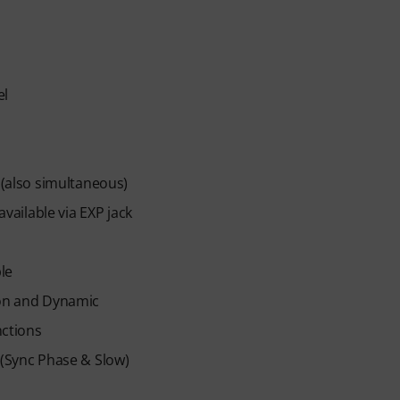
el
 (also simultaneous)
available via EXP jack
le
ion and Dynamic
nctions
 (Sync Phase & Slow)