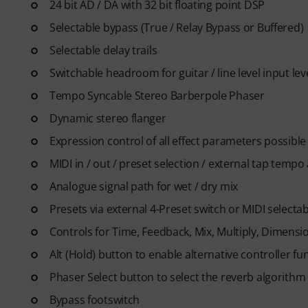
24 bit AD / DA with 32 bit floating point DSP
Selectable bypass (True / Relay Bypass or Buffered)
Selectable delay trails
Switchable headroom for guitar / line level input lev
Tempo Syncable Stereo Barberpole Phaser
Dynamic stereo flanger
Expression control of all effect parameters possible
MIDI in / out / preset selection / external tap tempo 
Analogue signal path for wet / dry mix
Presets via external 4-Preset switch or MIDI selectab
Controls for Time, Feedback, Mix, Multiply, Dimens
Alt (Hold) button to enable alternative controller fu
Phaser Select button to select the reverb algorithm
Bypass footswitch