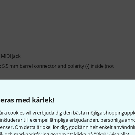
 MIDI Jack
 5.5 mm barrel connector and polarity (-) inside (not
eras med kärlek!
ra cookies vill vi erbjuda dig den bästa möjliga shoppingupple
inkluderar till exempel lämpliga erbjudanden, personliga an
enser. Om detta är okej för dig, godkänn helt enkelt användni
tik och marknadsföring genom att klicka på "Okej!" (
visa alla
).