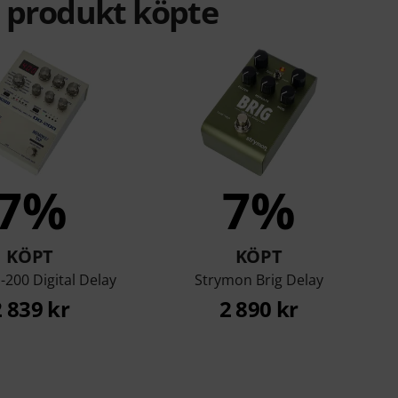
a produkt köpte
7%
7%
KÖPT
KÖPT
200 Digital Delay
Strymon Brig Delay
2 839 kr
2 890 kr