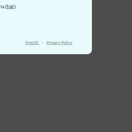
na (
här
).
·
Finstilt
Privacy Policy