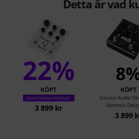
Detta är vad k
22%
8
KÖPT
KÖPT
Source Audio On
EXAKT DENNA PRODUKT
Nemesis Dela
3 899 kr
3 899 k