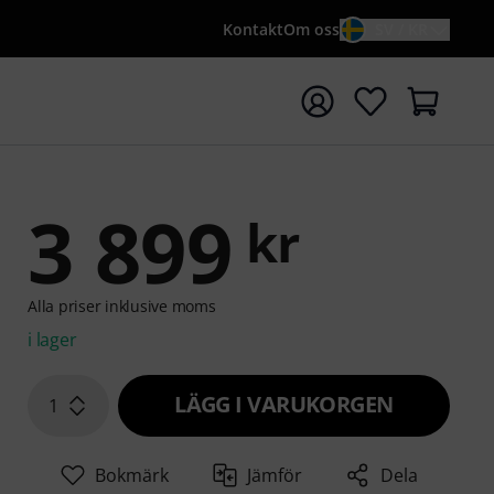
Kontakt
Om oss
SV / KR
a sökningen med söktermen {searchTerm}
3 899
kr
Alla priser inklusive moms
i lager
LÄGG I VARUKORGEN
1
Bokmärk
Jämför
Dela