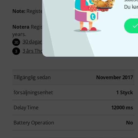
Du kan
Note:
Register your product at www.w-distribution.de/W
Notera
Register your purchase at shop.warwick.de/en/
years.
30 dagar öppet köp
30
3 års Thomann garanti
3
Tillgänglig sedan
November 2017
försäljningsenhet
1 Styck
Delay Time
12000 ms
Battery Operation
No