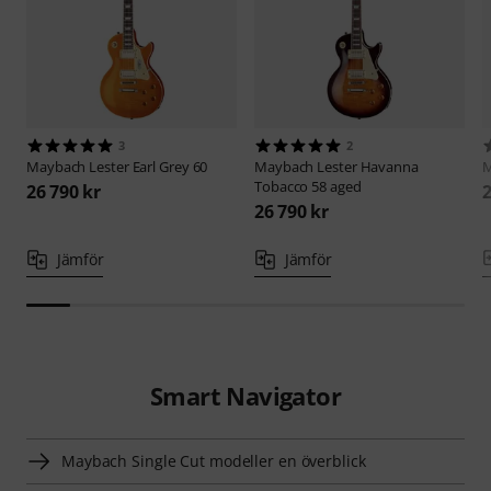
3
2
Maybach
Lester Earl Grey 60
Maybach
Lester Havanna
Tobacco 58 aged
26 790 kr
2
26 790 kr
Jämför
Jämför
Smart Navigator
Maybach Single Cut modeller en överblick