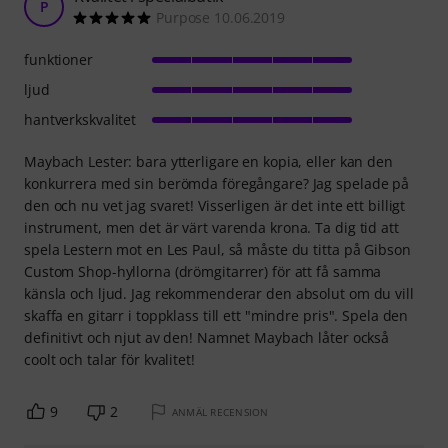
P
Purpose 10.06.2019
funktioner
ljud
hantverkskvalitet
Maybach Lester: bara ytterligare en kopia, eller kan den
konkurrera med sin berömda föregångare? Jag spelade på
den och nu vet jag svaret! Visserligen är det inte ett billigt
instrument, men det är värt varenda krona. Ta dig tid att
spela Lestern mot en Les Paul, så måste du titta på Gibson
Custom Shop-hyllorna (drömgitarrer) för att få samma
känsla och ljud. Jag rekommenderar den absolut om du vill
skaffa en gitarr i toppklass till ett "mindre pris". Spela den
definitivt och njut av den! Namnet Maybach låter också
coolt och talar för kvalitet!
9
2
ANMÄL RECENSION