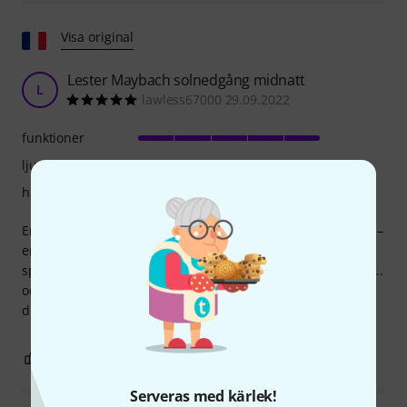
Visa original
Lester Maybach solnedgång midnatt
L
lawless67000 29.09.2022
funktioner
ljud
hantverkskvalitet
En fantastisk produkt vad gäller finish, spelbarhet och ljud –
en sann gitarr värdig sin amerikanska motsvarighets
specialbyggda verkstad... och det märks redan från början...
och jag är ett fan och ägare av Gibson Les Pauls... men till
det här priset... finns det ingen jämförelse...
6
1
ANMÄL RECENSION
Serveras med kärlek!