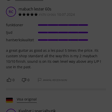
mabach lester 60s
RC
richi cross 10.07.2024
funktioner
ljud
hantverkskvalitet
a great guitar as good as a les paul 5 times the price. its
custom shop standard all the way this is my 2 maybach
10/10 finish. sound is on its own level way above any L/P I
use in the past.
0
0
ANMÄL RECENSION
Visa original
Kvalitet i specialbutik