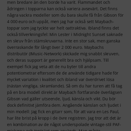
men bredare än den borde ha varit. Flammandet och
ådringen i topparna kan också variera avsevärt. Det finns
några vackra modeller som du bara skulle få från Gibson för
4 000 euro och uppåt, men jag har också sett Maybach-
toppar som jag tyckte var helt oattraktiva. Ibland finns det
också tillverkningsfel: Min Lester i Midnight Sunset saknade
en skruv från stämskruvarna. Inte en stor sak, men ganska
överraskande för långt över 2 000 euro. Maybachs
distributör (IMusic-Network) skickade mig snabbt skruven,
och deras support är generellt bra och hjälpsam. Till
exempel fick jag veta att de nu byter till andra
potentiometrar eftersom de de använde tidigare hade för
mycket variation i kvalitet och ibland var överdrivet lösa
(nästan vingliga, skramlande). Så om du har turen att få tag
på en bra modell direkt är Maybach fortfarande överlägsen
Gibson vad gäller utseende, ljud, känsla och vikt. Du bör
dock definitivt jämföra dem. Angående känslan och ljudet i
min modell: Jag fick en gitarr som, för att vara en Les Paul,
har lite brist på kropp i de övre registren. Jag tror att det är
en kombination av de något underspolade vintage-stil PAF-
mickarna och tonträet som används. Man måste