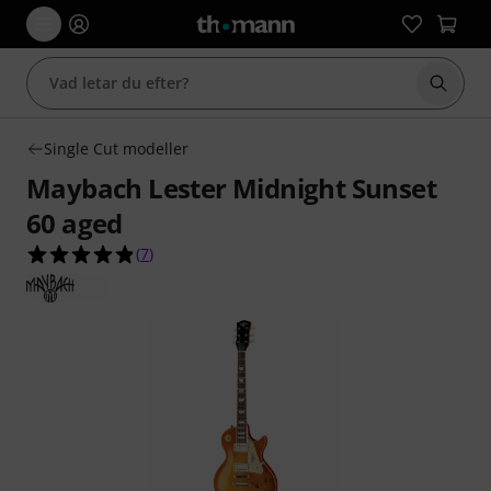
Börja 
Single Cut modeller
Maybach Lester Midnight Sunset
60 aged
4.9 av 5 stjärnor från 7 kundbetyg
(
7
)