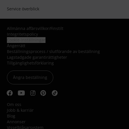
Service överblick
Allmänna affärsvillkor
/
Finstilt
Integritetspolicy
Cookie-inställningar
Ångerrätt
Beställningsprocess / slutförande av beställning
Lagstadgade garantirättigheter
Tillgänglighetsförklaring
Ångra beställning
Om oss
Jobb & karriär
Blog
Annonser
Visselblåsarsystem