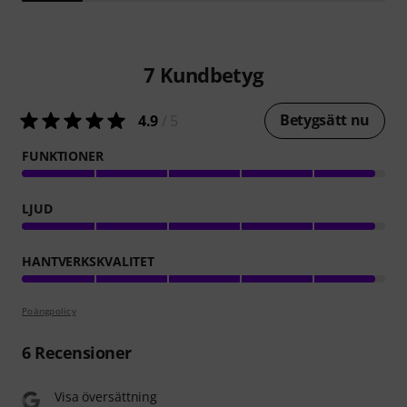
7
Kundbetyg
Betygsätt nu
4.9
/ 5
FUNKTIONER
LJUD
HANTVERKSKVALITET
Poängpolicy
6
Recensioner
Visa översättning