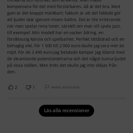
kompensera för det med förstärkaren, då är det bra. Med
gain är det knappt märkbart; faktum är att det faktiskt gör
att ljudet skär igenom mixen bättre. Det är lite irriterande
när man spelar rena toner, särskilt om man vill spela jazz,
till exempel. Min modell har en vacker ådring, en
förstklassig känsla och spelbarhet. Perfekt lättåldrad och en
behaglig vikt. För 1 500 till 2 000 euro skulle jag vara mer än
nöjd. För de 2 490 euro jag betalade kämpar jag ibland med
de skramlande potentiometrarna och det något tunna ljudet
på vissa ställen. Men trots det skulle jag inte skiljas från
den.
2
1
ANMÄL RECENSION
Läs alla recensioner