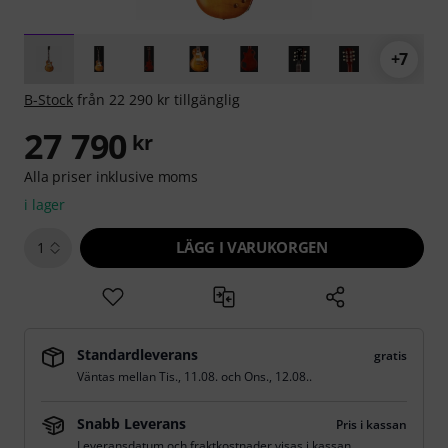
+7
B-Stock
från 22 290 kr tillgänglig
27 790
kr
Alla priser inklusive moms
i lager
LÄGG I VARUKORGEN
1
Standardleverans
gratis
Väntas mellan
Tis., 11.08.
och
Ons., 12.08.
.
Snabb Leverans
Pris i kassan
Leveransdatum och fraktkostnader visas i kassan.