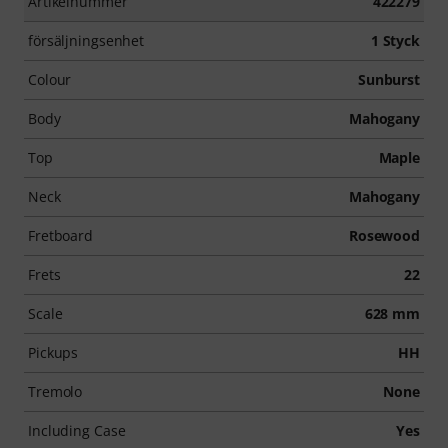
Artikelnummer
422279
försäljningsenhet
1 Styck
Colour
Sunburst
Body
Mahogany
Top
Maple
Neck
Mahogany
Fretboard
Rosewood
Frets
22
Scale
628 mm
Pickups
HH
Tremolo
None
Including Case
Yes