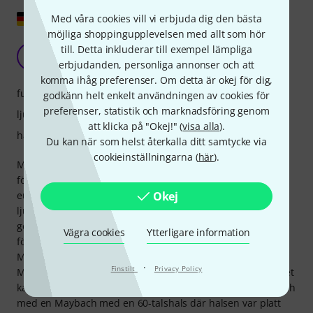
Visa original
Med våra cookies vill vi erbjuda dig den bästa
möjliga shoppingupplevelsen med allt som hör
Mycket bra med fluktuationer
till. Detta inkluderar till exempel lämpliga
K
klausss 07.07.2025
erbjudanden, personliga annonser och att
komma ihåg preferenser. Om detta är okej för dig,
funktioner
godkänn helt enkelt användningen av cookies för
preferenser, statistik och marknadsföring genom
ljud
att klicka på "Okej!" (
visa alla
).
hantverkskvalitet
Du kan när som helst återkalla ditt samtycke via
cookieinställningarna (
här
).
Maybach-gitarrer är lite av en blandad kompott: När de
först introducerades kostade de mellan 1 500 och 2 000
Okej
euro. För det priset var de oslagbara vad gäller hantverk,
ljud och utseende. Numera kostar de betydligt mer, vilket
gör andrahandsvärdet problematiskt och höjer
Vägra cookies
Ytterligare information
förväntningarna hos köpare avsevärt. Dessutom kan
Maybach-gitarrer vara inkonsekventa: Jag har provat
·
Finstilt
Privacy Policy
Maybach-gitarrer i olika butiker, alla Lester-modeller. Ljudet
kan variera en hel del från en gitarr till nästa. Jag såg till och
med en Maybach med en 60-talshals där halsen var platt