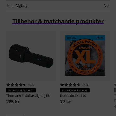
Incl. Gigbag
No
Tillbehör & matchande produkter
4966
3253
PASSAR GARANTERAT
PASSAR GARANTERAT
Thomann
E-Guitar Gigbag BK
Daddario
EXL110
P
285 kr
77 kr