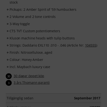
stock
Pickups: 2 Amber Spirit of '59 humbuckers
2 Volume and 2 tone controls
3-Way toggle
CTS TVT Custom potentiometers
Kluson machine heads with tulip buttons
Strings: Daddario EXL110 .010 - .046 (Article Nr:
104555
)
Finish: Nitrocellulose, aged
Colour: Honey Amber
Incl. Maybach luxury case
30 dagar öppet köp
30
3 års Thomann garanti
3
Tillgänglig sedan
September 2017