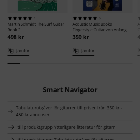
1
5
Martin Schmidt
The Surf Guitar
Acoustic Music Books
A
Book 2
Fingerstyle Guitar von Anfang
C
498 kr
359 kr
Jämför
Jämför
Smart Navigator
Tabulaturutgåvor för gitarrer till priser från 350 kr -
450 kr annonser
till produktgrupp Ytterligare litteratur för gitarr
till produktgrupp Tabulaturutgåvor för gitarrer