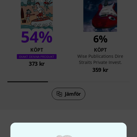
54%
6%
KÖPT
KÖPT
Wise Publications Dire
EXAKT DENNA PRODUKT
Straits Private Invest.
373 kr
359 kr
Jämför
Tillbehör & matchande produkter