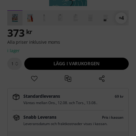
+4
373
kr
Alla priser inklusive moms
i lager
LÄGG I VARUKORGEN
1
Standardleverans
69 kr
Väntas mellan
Ons., 12.08.
och
Tors., 13.08.
.
Snabb Leverans
Pris i kassan
Leveransdatum och fraktkostnader visas i kassan.