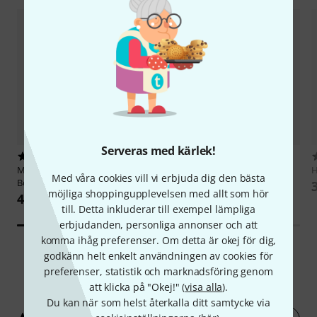
Serveras med kärlek!
1
68
Martin Schmidt
The Surf Guitar
Cherry Lane Music Company
H
Med våra cookies vill vi erbjuda dig den bästa
Book 2
Metallica Black Album Guitar
möjliga shoppingupplevelsen med allt som hör
498 kr
422 kr
till. Detta inkluderar till exempel lämpliga
erbjudanden, personliga annonser och att
komma ihåg preferenser. Om detta är okej för dig,
godkänn helt enkelt användningen av cookies för
preferenser, statistik och marknadsföring genom
7
Kundbetyg
att klicka på "Okej!" (
visa alla
).
Du kan när som helst återkalla ditt samtycke via