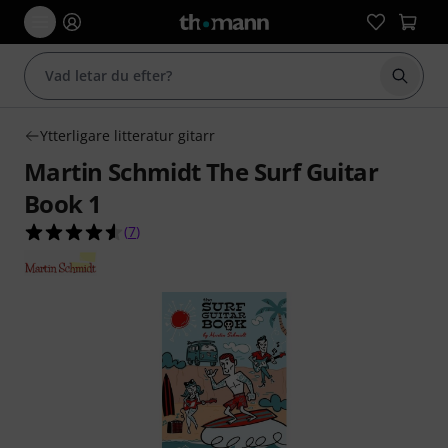
Börja 
Ytterligare litteratur gitarr
Martin Schmidt The Surf Guitar
Book 1
4.6 av 5 stjärnor från 7 kundbetyg
(
7
)