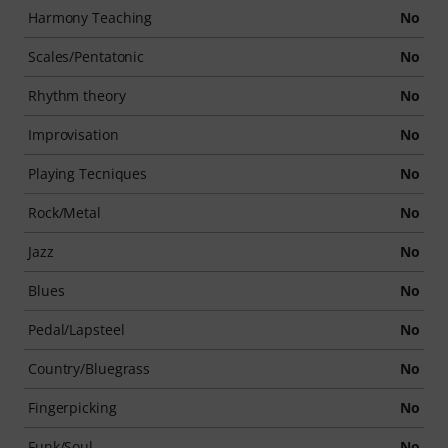
Harmony Teaching
No
Scales/Pentatonic
No
Rhythm theory
No
Improvisation
No
Playing Tecniques
No
Rock/Metal
No
Jazz
No
Blues
No
Pedal/Lapsteel
No
Country/Bluegrass
No
Fingerpicking
No
Funk/Soul
No