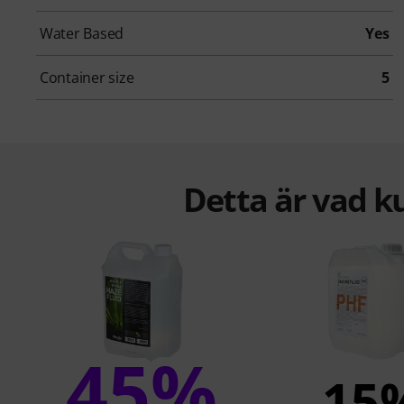
Water Based
Yes
Container size
5
Detta är vad k
45%
15