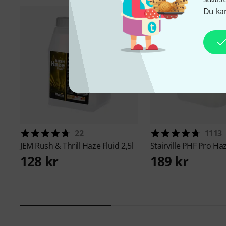
Du kan
22
1113
JEM
Rush & Thrill Haze Fluid 2,5l
Stairville
PHF Pro Haze
128 kr
189 kr