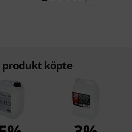
a produkt köpte
5%
3%