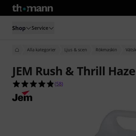
Shop
Service
Alla kategorier
Ljus & scen
Rökmaskin
Väts
JEM Rush & Thrill Haze 
4.9 av 5 stjärnor från 58 kundbetyg
(
58
)