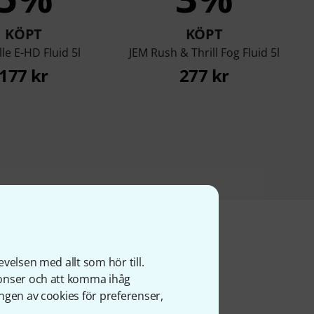
KÖPT
KÖPT
lle E-HD Fluid 5l
JEM Rush & Thrill Fog Fluid 5l
177 kr
277 kr
velsen med allt som hör till.
ter
nonser och att komma ihåg
ngen av cookies för preferenser,