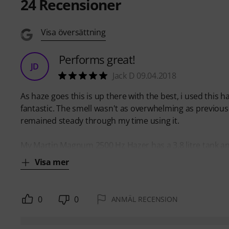
24
Recensioner
Visa översättning
Performs great!
JD
Jack D 09.04.2018
As haze goes this is up there with the best, i used thi
fantastic. The smell wasn't as overwhelming as previous
remained steady through my time using it.
My Martin Magnum 2500 Hz Hazer has a 3.8 litre tank an
Visa mer
0
0
ANMÄL RECENSION