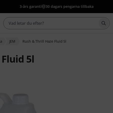
3-års garanti
30 dagars pengarna tillbaka
Börj
ka
JEM
Rush & Thrill Haze Fluid 5l
Fluid 5l