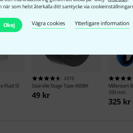
 när som helst återkalla ditt samtycke via cookieinställningar
Vägra cookies
Ytterligare information
Okej
4578
 Fluid 5l
Stairville
Stage Tape 400BK
Millenium
B
100 mm
49 kr
325 kr