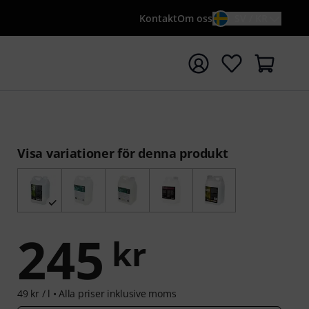
Kontakt
Om oss
SV / KR
a sökningen med söktermen {searchTerm}
Visa variationer för denna produkt
245
kr
49 kr / l •
Alla priser inklusive moms