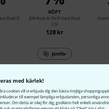
KÖPT
aze Fluid 5l
JEM Rush & Thrill Haze Fluid
Stairvi
2,5l
r
128 kr
Jämför
eras med kärlek!
ra cookies vill vi erbjuda dig den bästa möjliga shoppingupple
llbehör & matchande produk
inkluderar till exempel lämpliga erbjudanden, personliga an
enser. Om detta är okej för dig, godkänn helt enkelt användni
tik och marknadsföring genom att klicka på "Okej!" (
visa alla
).