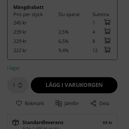
Mängdrabatt
Pris per styck
Du sparar
Summa
245 kr
1
239 kr
2,5%
4
229 kr
6,5%
8
222 kr
9,4%
12
i lager
LÄGG I VARUKORGEN
1
Bokmärk
Jämför
Dela
Standardleverans
69 kr
Från 1 600 kr gratis