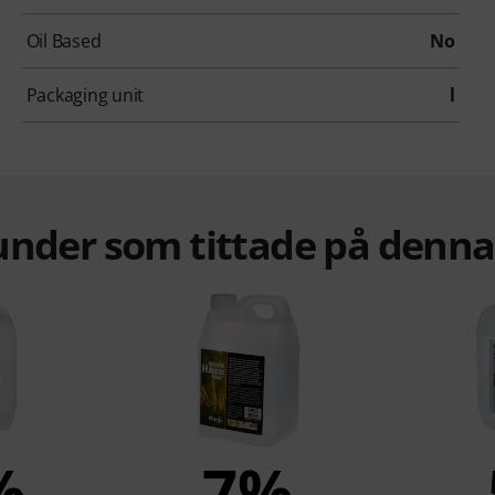
Oil Based
No
Packaging unit
l
under som tittade på denn
%
7%