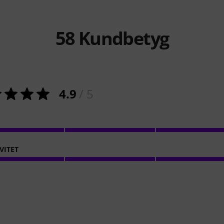
58
Kundbetyg
4.9
/ 5
VITET