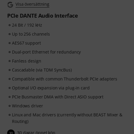
Visa översättning
PCIe DANTE Audio Interface
24 Bit / 192 kHz
Up to 256 channels
AES67 support
Dual-port Ethernet for redundancy
Fanless design
Cascadable (via TDM SyncBus)
Compatible with common Thunderbolt PCIe adapters
Optional I/O expansion via plug-in card
PCIe Busmaster DMA with Direct ASIO support
Windows driver
Linux and Mac drivers (currently without BEAST Mixer &
Routing)
30 dagar öppet köp
30