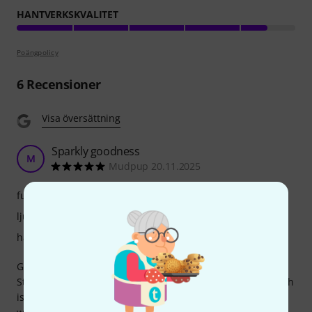
HANTVERKSKVALITET
Poängpolicy
6
Recensioner
Visa översättning
Sparkly goodness
M
Mudpup 20.11.2025
funktioner
ljud
hantverkskvalitet
Great value for money. Getting very close to the USA
Stingray sound at a fraction of the price. Black sparkle finish
is lovely and the neck is fab with the rolled edges. The