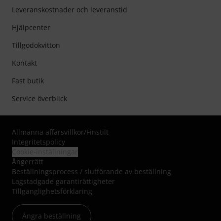
Leveranskostnader och leveranstid
Hjälpcenter
Tillgodokvitton
Kontakt
Fast butik
Service överblick
Allmänna affärsvillkor
/
Finstilt
Integritetspolicy
Cookie-inställningar
Ångerrätt
Beställningsprocess / slutförande av beställning
Lagstadgade garantirättigheter
Tillgänglighetsförklaring
Ångra beställning