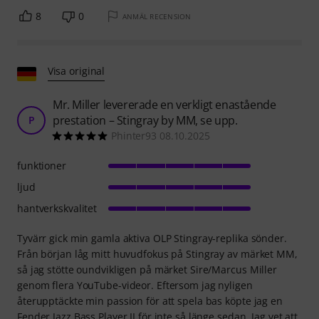
8
0
ANMÄL RECENSION
Visa original
Mr. Miller levererade en verkligt enastående
prestation – Stingray by MM, se upp.
P
Phinter93 08.10.2025
funktioner
ljud
hantverkskvalitet
Tyvärr gick min gamla aktiva OLP Stingray-replika sönder.
Från början låg mitt huvudfokus på Stingray av märket MM,
så jag stötte oundvikligen på märket Sire/Marcus Miller
genom flera YouTube-videor. Eftersom jag nyligen
återupptäckte min passion för att spela bas köpte jag en
Fender Jazz Bass Player II för inte så länge sedan. Jag vet att