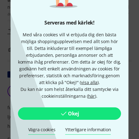
weight was pretty good for a 5 string at 9.2lbs. The only
negative is that the supplied strings were awful - the B had
an odd dull warbley sound and they sounded pretty flubby
out of the box.
Serveras med kärlek!
Visa mer
Med våra cookies vill vi erbjuda dig den bästa
möjliga shoppingupplevelsen med allt som hör
till. Detta inkluderar till exempel lämpliga
1
0
ANMÄL RECENSION
erbjudanden, personliga annonser och att
komma ihåg preferenser. Om detta är okej för dig,
godkänn helt enkelt användningen av cookies för
Visa original
preferenser, statistik och marknadsföring genom
att klicka på "Okej!" (
visa alla
).
Förvånande!!
Du kan när som helst återkalla ditt samtycke via
L
LeDab 06.06.2025
cookieinställningarna (
här
).
funktioner
Okej
ljud
hantverkskvalitet
Vägra cookies
Ytterligare information