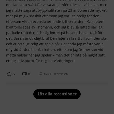
det kan vara svårt för vissa att jämföra dessa två basar, men
jag måste säga att byggkvaliteten på Z3 imponerade mycket
mer på mig – särskilt eftersom jag var lite orolig för den,
eftersom vissa recensioner hade kritiserat den. Kvaliteten
kontrollerades av Thomann, och jag blev så lättad när jag
packade upp den och såg kortet på basens hals – tack för
det. Basen är otroligt bra! Den låter så kraftfull som den ska
och är otroligt rolig att spela på! Det enda jag måste vänja
mig vid är den blanka halsen, eftersom jag är mer van vid
matta halsar när jag spelar – men det är inte på något sätt
en negativ punkt för mig i utvärderingen.
5
0
ANMÄL RECENSION
Läs alla recensioner