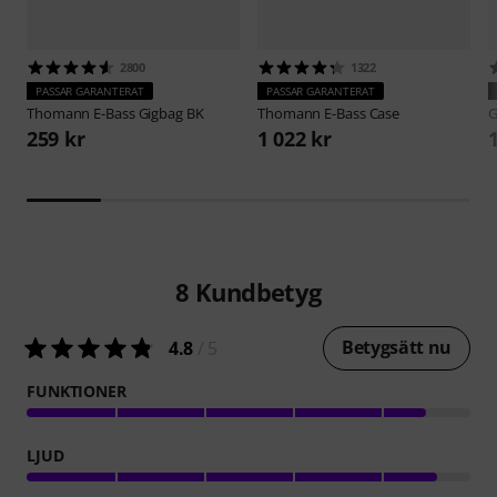
2800
1322
PASSAR GARANTERAT
PASSAR GARANTERAT
Thomann
E-Bass Gigbag BK
Thomann
E-Bass Case
G
259 kr
1 022 kr
8
Kundbetyg
Betygsätt nu
4.8
/ 5
FUNKTIONER
LJUD