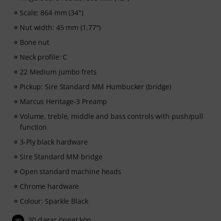
subscription ends automatically after expiration.
Scale: 864 mm (34")
Nut width: 45 mm (1.77")
Bone nut
Neck profile: C
22 Medium jumbo frets
Pickup: Sire Standard MM Humbucker (bridge)
Marcus Heritage-3 Preamp
Volume, treble, middle and bass controls with push/pull
function
3-Ply black hardware
Sire Standard MM bridge
Open standard machine heads
Chrome hardware
Colour: Sparkle Black
30 dagar öppet köp
30