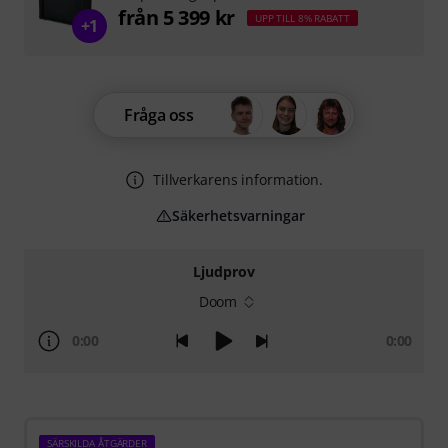
från 5 399 kr
UPP TILL 8% RABATT
+1
Fråga oss
Tillverkarens information.
Säkerhetsvarningar
Ljudprov
Doom
0:00
0:00
SÄRSKILDA ÅTGÄRDER