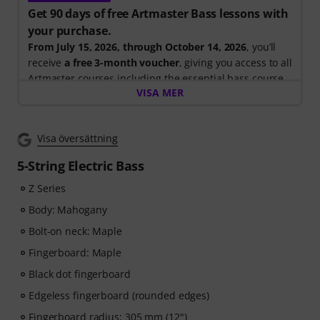
Get 90 days of free Artmaster Bass lessons with
your purchase.
From July 15, 2026, through October 14, 2026
, you’ll
receive
a free 3-month voucher
, giving you access to all
Artmaster courses including the essential bass course
VISA MER
designed to strengthen your groove, timing, technique
and musical creativity. ArtMaster.com – your online
platform for bass education and modern musicianship.
Visa översättning
ArtMaster.com – learn directly from renowned bass
5-String Electric Bass
educator Marek Bero, known for his holistic approach
Z Series
to bass playing, rhythmic mastery and practical
exercises that help every bassist grow — from
Body: Mahogany
beginners to advanced players. Explore structured
Bolt-on neck: Maple
lessons, play-along tracks, technique workouts and
Fingerboard: Maple
musical concepts that will take your bass playing to the
next level.
Black dot fingerboard
Edgeless fingerboard (rounded edges)
After your order has been shipped, you will
Fingerboard radius: 305 mm (12")
automatically receive the activation code via email. The