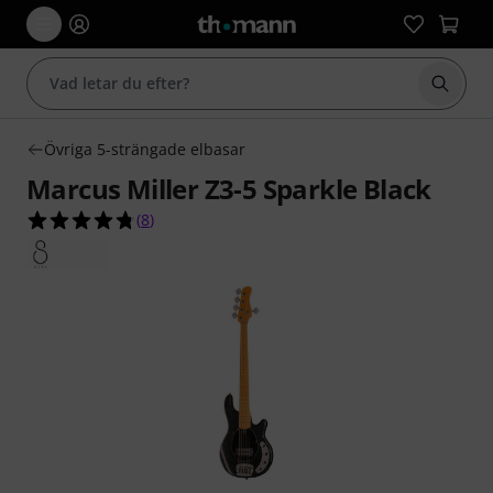
Börja 
Övriga 5-strängade elbasar
Marcus Miller Z3-5 Sparkle Black
4.8 av 5 stjärnor från 8 kundbetyg
(
8
)