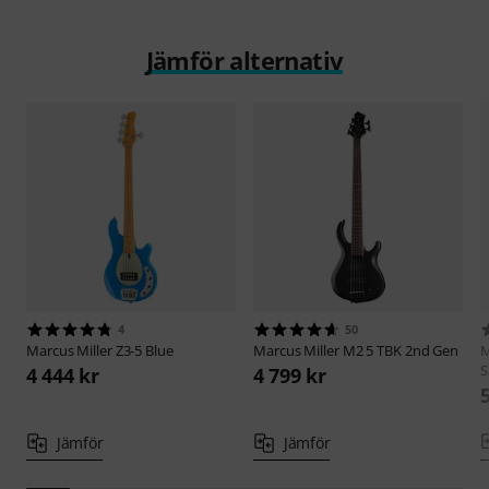
Jämför alternativ
4
50
Marcus Miller
Z3-5 Blue
Marcus Miller
M2 5 TBK 2nd Gen
M
S
4 444 kr
4 799 kr
Jämför
Jämför