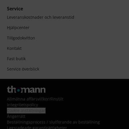
Service
Leveranskostnader och leveranstid
Hjälpcenter
Tillgodokvitton
Kontakt
Fast butik
Service överblick
Allmänna affärsvillkor
/
Finstilt
Integritetspolicy
Cookie-inställningar
Ångerrätt
Beställningsprocess / slutförande av beställning
Lagstadgade garantirättigheter