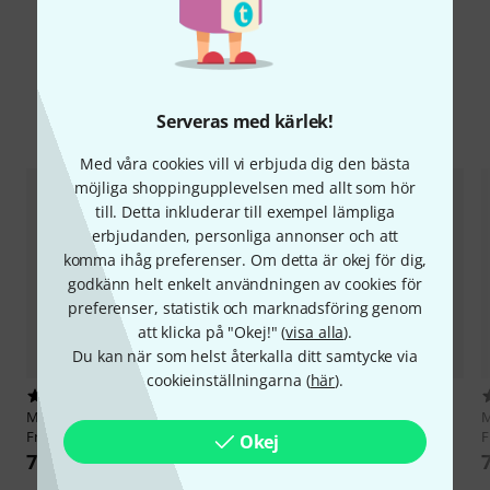
Serveras med kärlek!
Jämför alternativ
Med våra cookies vill vi erbjuda dig den bästa
möjliga shoppingupplevelsen med allt som hör
till. Detta inkluderar till exempel lämpliga
erbjudanden, personliga annonser och att
komma ihåg preferenser. Om detta är okej för dig,
godkänn helt enkelt användningen av cookies för
preferenser, statistik och marknadsföring genom
att klicka på "Okej!" (
visa alla
).
Du kan när som helst återkalla ditt samtycke via
cookieinställningarna (
här
).
2
6
Marcus Bonna
MB-5 Case
Marcus Bonna
MB-7 Flightcase
M
French Horn Compact
French Horn
F
Okej
7 333 kr
7 555 kr