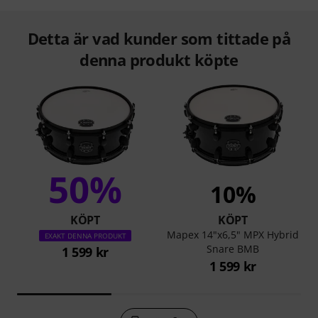
Detta är vad kunder som tittade på
denna produkt köpte
50%
10%
KÖPT
KÖPT
Mapex 14"x6,5" MPX Hybrid
EXAKT DENNA PRODUKT
Snare BMB
1 599 kr
1 599 kr