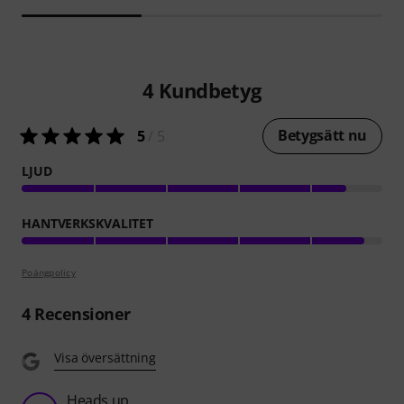
4
Kundbetyg
Betygsätt nu
5
/ 5
LJUD
HANTVERKSKVALITET
Poängpolicy
4
Recensioner
Visa översättning
Heads up