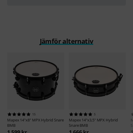
Jämför alternativ
15
5
Mapex
14"x8" MPX Hybrid Snare
Mapex
14"x3,5" MPX Hybrid
BMB
Snare BMB
S
1 599 kr
1 666 kr