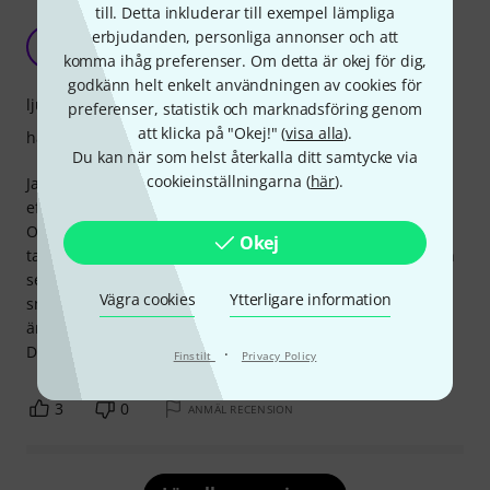
till. Detta inkluderar till exempel lämpliga
Högsta prisprestanda!
erbjudanden, personliga annonser och att
T
Trappi 10.12.2024
komma ihåg preferenser. Om detta är okej för dig,
godkänn helt enkelt användningen av cookies för
ljud
preferenser, statistik och marknadsföring genom
att klicka på "Okej!" (
visa alla
).
hantverkskvalitet
Du kan när som helst återkalla ditt samtycke via
cookieinställningarna (
här
).
Jag köpte den här virveltrumman till mitt Mapex-set
eftersom jag inte ville ha den vanliga stålvirveltrumman.
Och jag måste säga att jag är mer än nöjd, särskilt med
Okej
tanke på priset. Bearbetar som alltid med Mapex 10/10 och
ser lika bra ut. Ljudet är också bra, men det är alltid en
Vägra cookies
Ytterligare information
smaksak. Men om du vet lite om det och är intresserad av
ämnet kan du få ut ett bra ljud ur de flesta virveltrummor.
Definitivt en topprekommendation från mig.
·
Finstilt
Privacy Policy
3
0
ANMÄL RECENSION