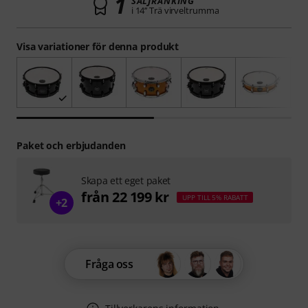
1
SÄLJRANKING
i 14’’ Trä virveltrumma
Visa variationer för denna produkt
Paket och erbjudanden
Skapa ett eget paket
från 22 199 kr
UPP TILL 5% RABATT
+2
Fråga oss