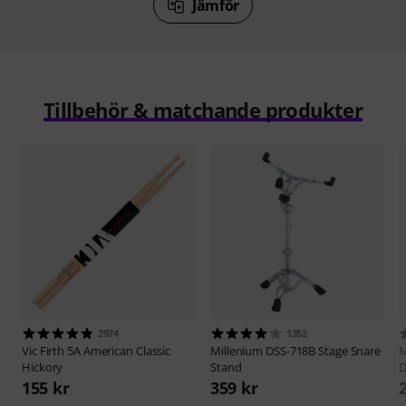
Jämför
Tillbehör & matchande produkter
2974
1352
Vic Firth
5A American Classic
Millenium
DSS-718B Stage Snare
M
Hickory
Stand
D
155 kr
359 kr