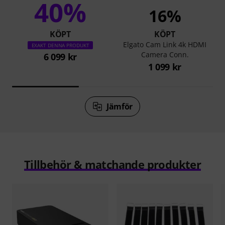
40%
16%
KÖPT
KÖPT
Elgato Cam Link 4k HDMI
EXAKT DENNA PRODUKT
Camera Conn.
6 099 kr
1 099 kr
Jämför
Tillbehör & matchande produkter