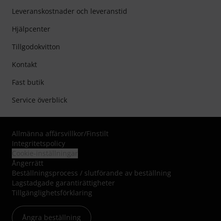
Leveranskostnader och leveranstid
Hjälpcenter
Tillgodokvitton
Kontakt
Fast butik
Service överblick
Allmänna affärsvillkor
/
Finstilt
Integritetspolicy
Cookie-inställningar
Ångerrätt
Beställningsprocess / slutförande av beställning
Lagstadgade garantirättigheter
Tillgänglighetsförklaring
Ångra beställning