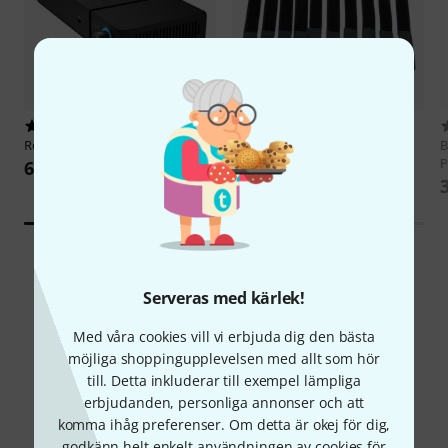
1
8902
Rode
RodeCaster Video Core
Thomann
V2020 Black 10 Pack
B
P
6 199 kr
79 kr
Serveras med kärlek!
Med våra cookies vill vi erbjuda dig den bästa
Visste du?
möjliga shoppingupplevelsen med allt som hör
till. Detta inkluderar till exempel lämpliga
erbjudanden, personliga annonser och att
Alla
Nedladdningar
komma ihåg preferenser. Om detta är okej för dig,
godkänn helt enkelt användningen av cookies för