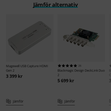
Jämför alternativ
Magewell
USB Capture HDMI
26
Gen 2
Blackmagic Design
DeckLink Duo
B
2
O
3 399 kr
5 699 kr
Jämför
Jämför