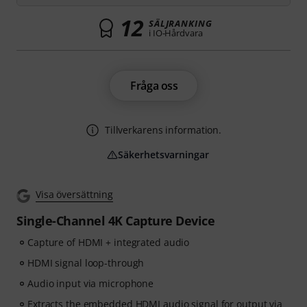
12
SÄLJRANKING
i IO-Hårdvara
Fråga oss
Tillverkarens information.
Säkerhetsvarningar
Visa översättning
Single-Channel 4K Capture Device
Capture of HDMI + integrated audio
HDMI signal loop-through
Audio input via microphone
Extracts the embedded HDMI audio signal for output via