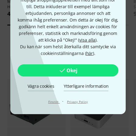
Magewell
Pro Convert NDI to
Thomann
V2020 Black 10 Pack
B
till. Detta inkluderar till exempel lämpliga
HDMI
S
79 kr
4 799 kr
erbjudanden, personliga annonser och att
komma ihåg preferenser. Om detta är okej för dig,
godkänn helt enkelt användningen av cookies för
preferenser, statistik och marknadsföring genom
att klicka på "Okej!" (
visa alla
).
Du kan när som helst återkalla ditt samtycke via
cookieinställningarna (
här
).
Jämför alternativ
Okej
Vägra cookies
Ytterligare information
·
Finstilt
Privacy Policy