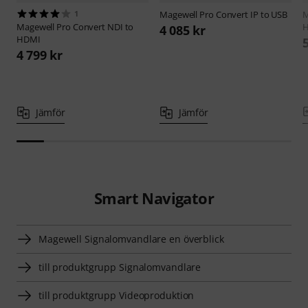
1
Magewell
Pro Convert IP to USB
M
Magewell
Pro Convert NDI to
4 085 kr
HDMI
4 799 kr
Jämför
Jämför
Smart Navigator
Magewell Signalomvandlare en överblick
till produktgrupp Signalomvandlare
till produktgrupp Videoproduktion