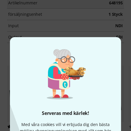
Artikelnummer
648195
försäljningsenhet
1 Styck
Input
NDI
Output
SDI
Tillbehör & matchande produkter
Serveras med kärlek!
Med våra cookies vill vi erbjuda dig den bästa
1
8902
möjliga shoppingupplevelsen med allt som hör