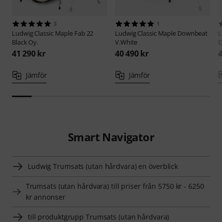
3
1
Ludwig
Classic Maple Fab 22
Ludwig
Classic Maple Downbeat
L
Black Oy.
V.White
O
41 290 kr
40 490 kr
4
Jämför
Jämför
Smart Navigator
Ludwig Trumsats (utan hårdvara) en överblick
Trumsats (utan hårdvara) till priser från 5750 kr - 6250
kr annonser
till produktgrupp Trumsats (utan hårdvara)