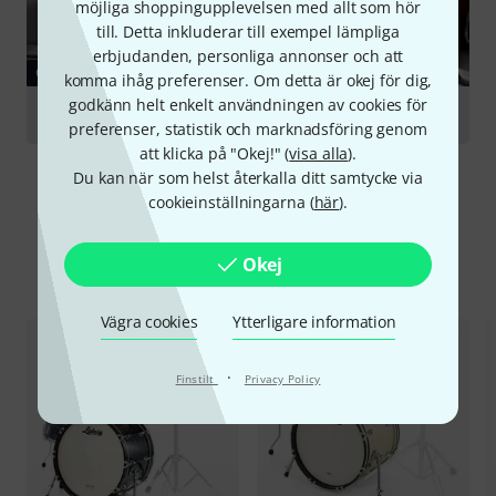
möjliga shoppingupplevelsen med allt som hör
till. Detta inkluderar till exempel lämpliga
erbjudanden, personliga annonser och att
GUIDE
komma ihåg preferenser. Om detta är okej för dig,
godkänn helt enkelt användningen av cookies för
Drum Shells
preferenser, statistik och marknadsföring genom
att klicka på "Okej!" (
visa alla
).
Du kan när som helst återkalla ditt samtycke via
cookieinställningarna (
här
).
Okej
Jämför alternativ
Vägra cookies
Ytterligare information
·
Finstilt
Privacy Policy