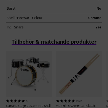
Burst
No
Shell Hardware Colour
Chrome
Incl. Snare
Yes
Tillbehör & matchande produkter
5
2972
Yamaha
Stage Custom Hip Shell
Vic Firth
5A American Classic
M