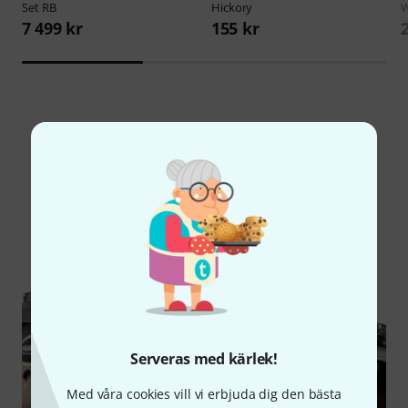
Set RB
Hickory
W
7 499 kr
155 kr
Visste du?
Alla
Onlineguide
Serveras med kärlek!
Med våra cookies vill vi erbjuda dig den bästa