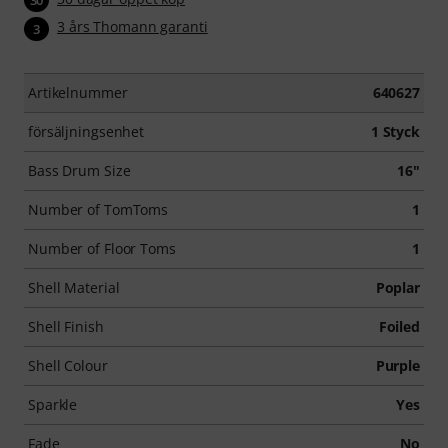
30
3 års Thomann garanti
3
Artikelnummer
640627
försäljningsenhet
1 Styck
Bass Drum Size
16"
Number of TomToms
1
Number of Floor Toms
1
Shell Material
Poplar
Shell Finish
Foiled
Shell Colour
Purple
Sparkle
Yes
Fade
No