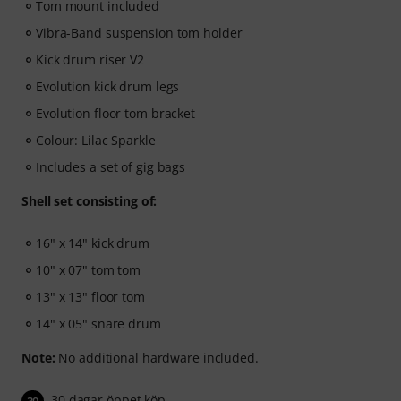
Tom mount included
Vibra-Band suspension tom holder
Kick drum riser V2
Evolution kick drum legs
Evolution floor tom bracket
Colour: Lilac Sparkle
Includes a set of gig bags
Shell set consisting of:
16" x 14" kick drum
10" x 07" tom tom
13" x 13" floor tom
14" x 05" snare drum
Note:
No additional hardware included.
30 dagar öppet köp