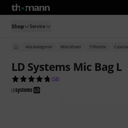
Shop
Service
Alla kategorier
Mikrofoner
Tillbehör
Case/v
LD Systems Mic Bag L
4.7 av 5 stjärnor från 58 kundbetyg
(
58
)