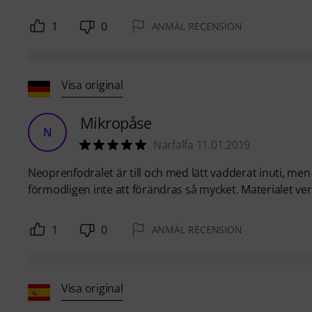
1
0
ANMÄL RECENSION
Visa original
Mikropåse
N
Narfalfa 11.01.2019
Neoprenfodralet är till och med lätt vadderat inuti, men
förmodligen inte att förändras så mycket. Materialet verk
1
0
ANMÄL RECENSION
Visa original