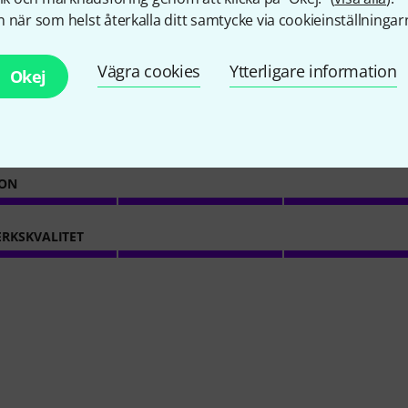
58
Kundbetyg
 när som helst återkalla ditt samtycke via cookieinställningar
Vägra cookies
Ytterligare information
Okej
4.7
/ 5
TET
ION
RKSKVALITET