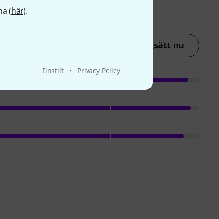
na (
här
).
Betygsätt nu
·
Finstilt
Privacy Policy