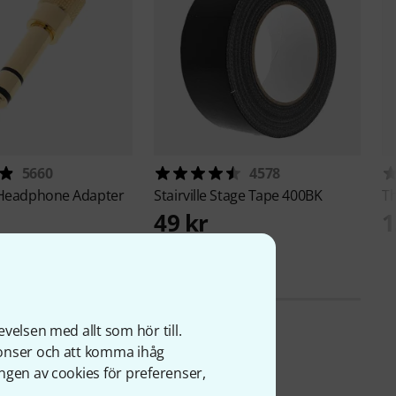
5660
4578
Headphone Adapter
Stairville
Stage Tape 400BK
T
49 kr
1
velsen med allt som hör till.
nonser och att komma ihåg
ngen av cookies för preferenser,