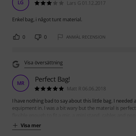
LG
Lars G 01.12.2017
Enkel bag, i något tunt material.
0
0
ANMÄL RECENSION
Visa översättning
Perfect Bag!
MR
Matt R 06.06.2018
I have nothing bad to say about this little bag. I needed
equipment in. I was a bit wary but the material is perfect
flexible enough to fit a mic, a mini stand, cables and pop s
Visa mer