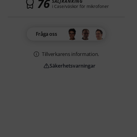
76
SÄLJRANKING
i Case/väskor för mikrofoner
Fråga oss
Tillverkarens information.
Säkerhetsvarningar