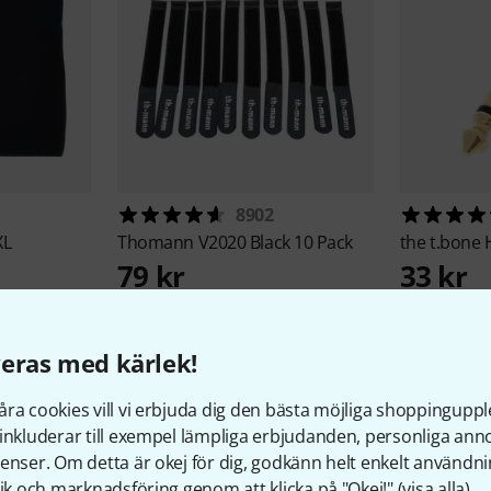
8902
XL
Thomann
V2020 Black 10 Pack
the t.bone
79 kr
33 kr
eras med kärlek!
ra cookies vill vi erbjuda dig den bästa möjliga shoppingupple
inkluderar till exempel lämpliga erbjudanden, personliga an
enser. Om detta är okej för dig, godkänn helt enkelt användni
tik och marknadsföring genom att klicka på "Okej!" (
visa alla
).