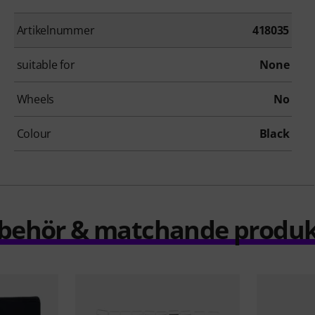
Artikelnummer
418035
suitable for
None
Wheels
No
Colour
Black
llbehör & matchande produk