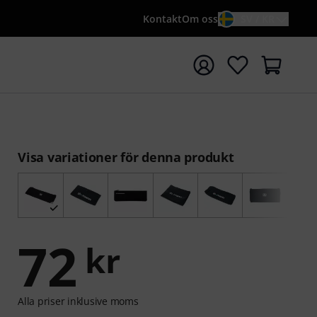
Kontakt
Om oss
SV / KR
a sökningen med söktermen {searchTerm}
Visa variationer för denna produkt
72
kr
Alla priser inklusive moms