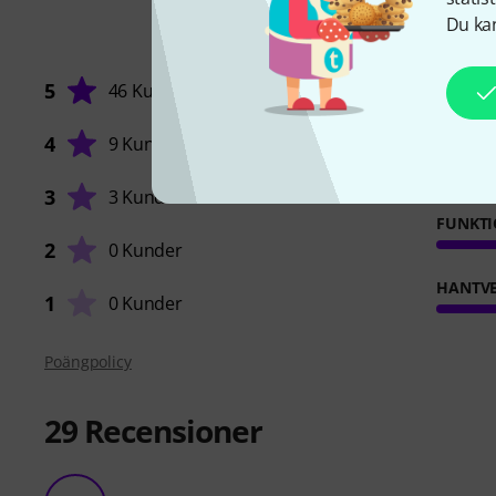
Du kan
5
46 Kunder
4
9 Kunder
STABILI
3
3 Kunder
FUNKT
2
0 Kunder
HANTVE
1
0 Kunder
Poängpolicy
29
Recensioner