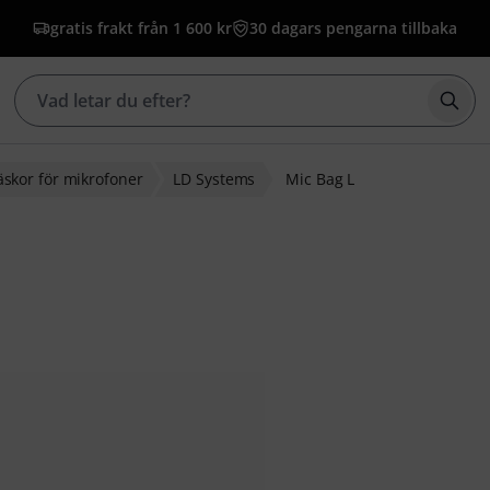
gratis frakt från 1 600 kr
30 dagars pengarna tillbaka
Börj
äskor för mikrofoner
LD Systems
Mic Bag L