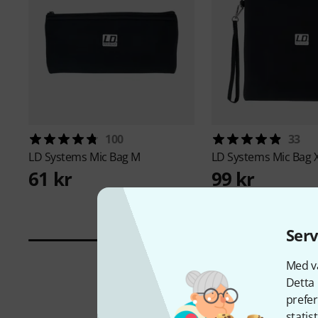
100
33
LD Systems
Mic Bag M
LD Systems
Mic Bag 
61 kr
99 kr
Serv
Med vå
Detta 
prefer
statis