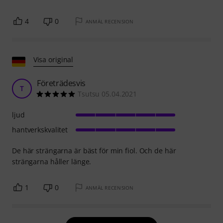
4
0
ANMÄL RECENSION
Visa original
Företrädesvis
T
Tsutsu 05.04.2021
ljud
hantverkskvalitet
De här strängarna är bäst för min fiol. Och de här
strängarna håller länge.
1
0
ANMÄL RECENSION