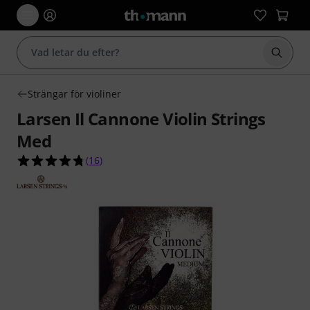
Börja 
Strängar för violiner
Larsen Il Cannone Violin Strings
Med
4.8 av 5 stjärnor från 16 kundbetyg
(
16
)