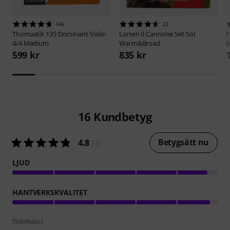
446
23
Thomastik
135 Dominant Violin
Larsen
Il Cannone Set Sol.
P
4/4 Medium
Warm&Broad
B
599 kr
835 kr
16
Kundbetyg
Betygsätt nu
4.8
/ 5
LJUD
HANTVERKSKVALITET
Poängpolicy