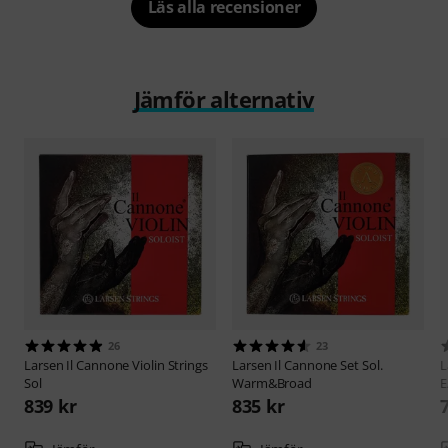
Läs alla recensioner
Jämför alternativ
26
23
Larsen
Il Cannone Violin Strings
Larsen
Il Cannone Set Sol.
L
Sol
Warm&Broad
E
839 kr
835 kr