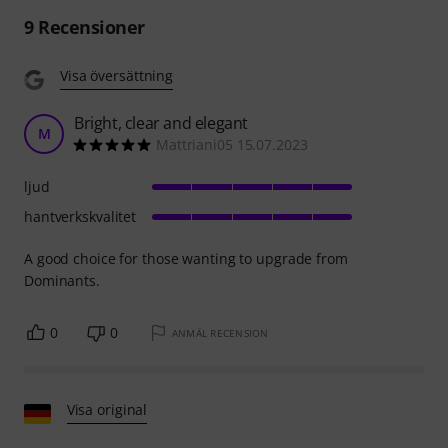
9
Recensioner
Visa översättning
Bright, clear and elegant
M
Mattriani05 15.07.2023
ljud
hantverkskvalitet
A good choice for those wanting to upgrade from
Dominants.
0
0
ANMÄL RECENSION
Visa original