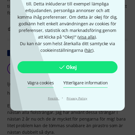
till. Detta inkluderar till exempel lämpliga
till Obligato tills vidare . Men Il Cannone är definitivt värt ett
erbjudanden, personliga annonser och att
försök.
komma ihåg preferenser. Om detta är okej för dig,
godkänn helt enkelt användningen av cookies för
1
0
ANMÄL RECENSION
preferenser, statistik och marknadsföring genom
att klicka på "Okej!" (
visa alla
).
Du kan när som helst återkalla ditt samtycke via
cookieinställningarna (
här
).
Visa original
Okej
T
tikol 13.11.2019
Vägra cookies
Ytterligare information
ljud
hantverkskvalitet
·
Finstilt
Privacy Policy
Eftersom jag är en professionell musiker har jag provat
nästan alla fiolsträngar, jag har använt dessa strängar i
nästan 2 år nu och de är mycket för pengarna för mig! bara
litet problem kan de tömmas snabbare än pirastro som är
nästan dubbelt så dyra.