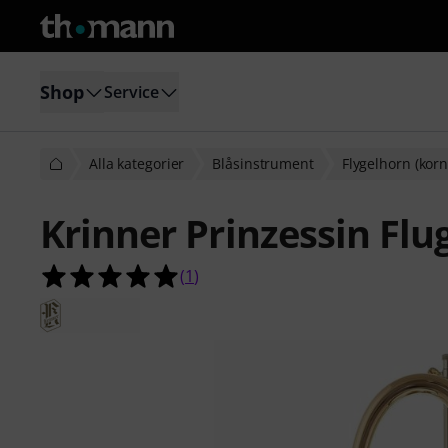
Shop
Service
Alla kategorier
Blåsinstrument
Flygelhorn (korn
Krinner Prinzessin Flu
5.0 av 5 stjärnor från 1 kundbetyg
(
1
)