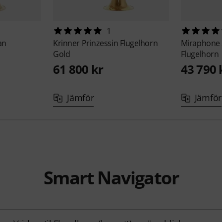
1
an
Krinner
Prinzessin Flugelhorn
Miraphone
Gold
Flugelhorn
61 800 kr
43 790 
Jämför
Jämför
Smart Navigator