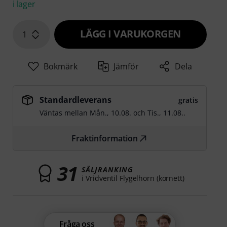
i lager
LÄGG I VARUKORGEN
1
Bokmärk
Jämför
Dela
Standardleverans
gratis
Väntas mellan
Mån., 10.08.
och
Tis., 11.08.
.
Fraktinformation
31
SÄLJRANKING
i Vridventil Flygelhorn (kornett)
Fråga oss