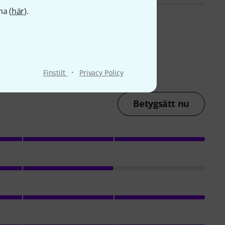
na (
här
).
·
Finstilt
Privacy Policy
Betygsätt nu