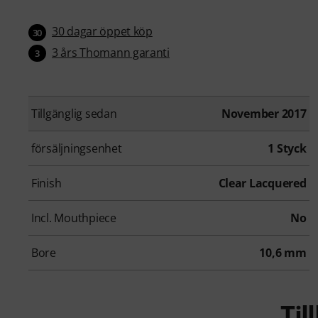
30 dagar öppet köp
30
3 års Thomann garanti
3
Tillgänglig sedan
November 2017
försäljningsenhet
1 Styck
Finish
Clear Lacquered
Incl. Mouthpiece
No
Bore
10,6 mm
Ti