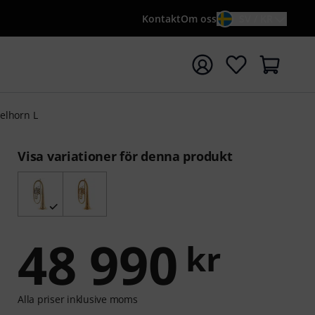
Kontakt
Om oss
SV / KR
a sökningen med söktermen {searchTerm}
gelhorn L
Visa variationer för denna produkt
48 990
kr
Alla priser inklusive moms