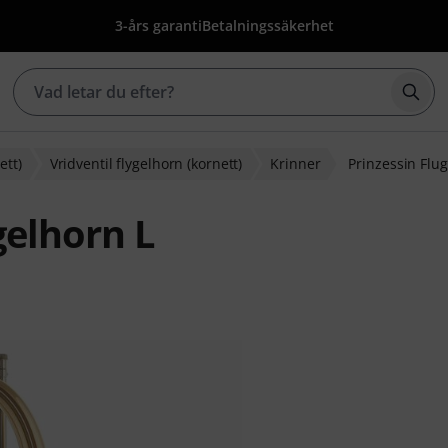
3-års garanti
Betalningssäkerhet
Börj
ett)
Vridventil flygelhorn (kornett)
Krinner
Prinzessin Flu
gelhorn L