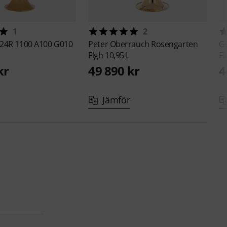
1
2
24R 1100 A100 G010
Peter Oberrauch
Rosengarten
G
Flgh 10,95 L
Fl
kr
49 890 kr
4
Jämför