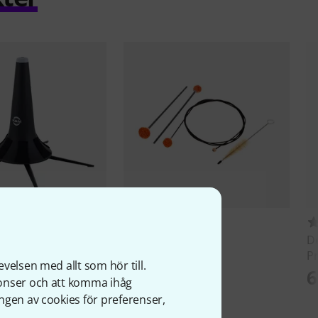
493
718
0 Flugelhorn Stand
Reka
Cleaning Set
D
Trumpet/Flugelh.
Pr
velsen med allt som hör till.
185 kr
6
nonser och att komma ihåg
ngen av cookies för preferenser,