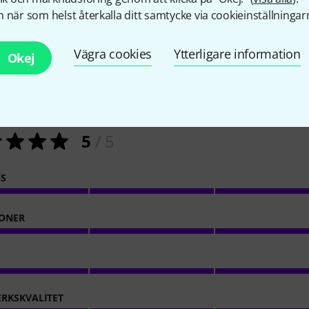
 när som helst återkalla ditt samtycke via cookieinställningar
Vägra cookies
Ytterligare information
Okej
1
Kundbetyg
5
/ 5
NS
ONER
RKSKVALITET