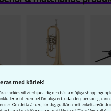
11
eras med kärlek!
gelhorn
B&S
3017/2TR-L Bb Flugelhorn
K&M
152/4
311 kr
29 790 kr
ra cookies vill vi erbjuda dig den bästa möjliga shoppingupple
inkluderar till exempel lämpliga erbjudanden, personliga an
enser. Om detta är okej för dig, godkänn helt enkelt användni
tik och marknadsföring genom att klicka på "Okej!" (
visa alla
).