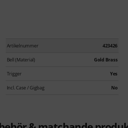
Artikelnummer
423426
Bell (Material)
Gold Brass
Trigger
Yes
Incl. Case / Gigbag
No
llbehör & matchande produk