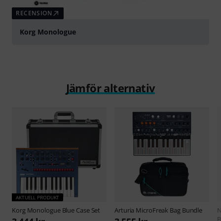
RECENSION
Korg Monologue
Jämför alternativ
AKTUELL PRODUKT
Korg
Monologue Blue Case Set
Arturia
MicroFreak Bag Bundle
N
B