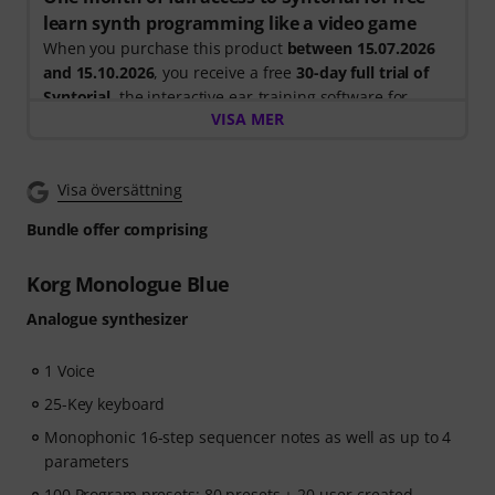
learn synth programming like a video game
When you purchase this product
between 15.07.2026
and 15.10.2026
, you receive a free
30-day full trial of
Syntorial
, the interactive ear-training software for
VISA MER
synth programming.
Instead of just watching videos, you recreate leads,
basses, pads and more. Get instant feedback as you
Visa översättning
learn how oscillators, filters, modulation and effects
work together to create real patches.
Bundle offer comprising
Your personal voucher code will be sent automatically
Korg Monologue Blue
by e-mail after your order. No credit card required. The
Analogue synthesizer
trial ends automatically after expiry.
1 Voice
25-Key keyboard
Monophonic 16-step sequencer notes as well as up to 4
parameters
100 Program presets: 80 presets + 20 user-created