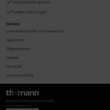
Tillfredställelse-garanti
Europas största lager
Service
Leveranskostnader och leveranstid
Hjälpcenter
Tillgodokvitton
Kontakt
Fast butik
Service överblick
Allmänna affärsvillkor
/
Finstilt
Integritetspolicy