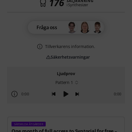
176
SÄLJRANKING
i Synthesizer
Fråga oss
Tillverkarens information.
Säkerhetsvarningar
Ljudprov
Pattern 1
0:00
0:00
SÄRSKILDA ÅTGÄRDER
One month of full access to Syntorial for free –