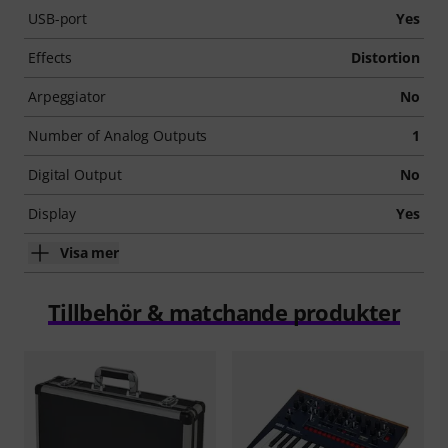
USB-port
Yes
Effects
Distortion
Arpeggiator
No
Number of Analog Outputs
1
Digital Output
No
Display
Yes
Visa mer
Tillbehör & matchande produkter