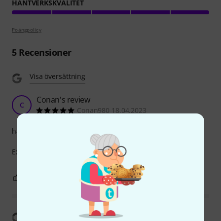
HANTVERKSKVALITET
Poängpolicy
5
Recensioner
Visa översättning
Conan's review
C
Conan980 18.04.2023
hantverkskvalitet
Excellent and original adapter, highly recommended.
0
0
ANMÄL RECENSION
Visa översättning