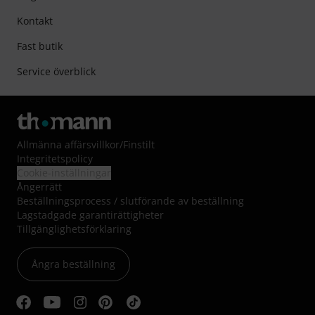
Kontakt
Fast butik
Service överblick
Allmänna affärsvillkor
/
Finstilt
Integritetspolicy
Cookie-inställningar
Ångerrätt
Beställningsprocess / slutförande av beställning
Lagstadgade garantirättigheter
Tillgänglighetsförklaring
Ångra beställning