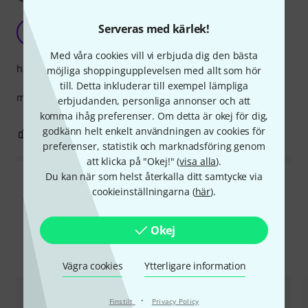
very good!!!
Serveras med kärlek!
D
dim_sanni 25.07.2024
Med våra cookies vill vi erbjuda dig den bästa
hantverkskvalitet
möjliga shoppingupplevelsen med allt som hör
till. Detta inkluderar till exempel lämpliga
match with korg pa 300!!! works perfect !!!
erbjudanden, personliga annonser och att
komma ihåg preferenser. Om detta är okej för dig,
godkänn helt enkelt användningen av cookies för
0
0
ANMÄL RECENSION
preferenser, statistik och marknadsföring genom
att klicka på "Okej!" (
visa alla
).
Du kan när som helst återkalla ditt samtycke via
Läs alla recensioner
cookieinställningarna (
här
).
Okej
Jämför alternativ
Vägra cookies
Ytterligare information
·
Finstilt
Privacy Policy