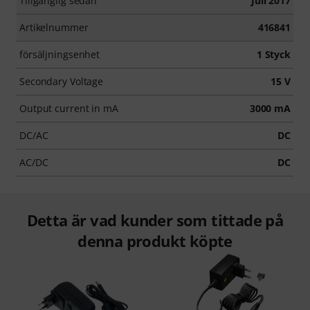
Tillgänglig sedan
Juli 2017
Artikelnummer
416841
försäljningsenhet
1 Styck
Secondary Voltage
15 V
Output current in mA
3000 mA
DC/AC
DC
AC/DC
DC
Detta är vad kunder som tittade på
denna produkt köpte