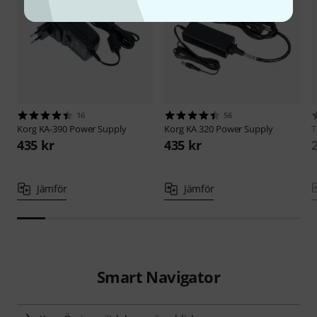
16
56
Korg
KA-390 Power Supply
Korg
KA 320 Power Supply
435 kr
435 kr
Jämför
Jämför
Smart Navigator