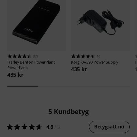
375
16
Harley Benton
PowerPlant
Korg
KA-390 Power Supply
Powerbank
435 kr
435 kr
5
Kundbetyg
Betygsätt nu
4.6
/ 5