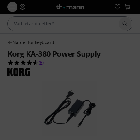
Börja 
Nätdel för keyboard
Korg KA-380 Power Supply
4.6 av 5 stjärnor från 5 kundbetyg
(
5
)