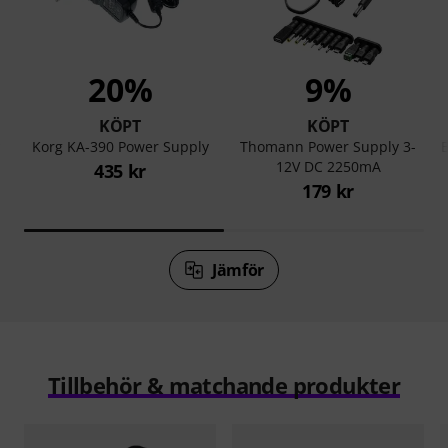
20%
9%
KÖPT
KÖPT
y
Korg KA-390 Power Supply
Thomann Power Supply 3-
B
12V DC 2250mA
435 kr
179 kr
Jämför
Tillbehör & matchande produkter