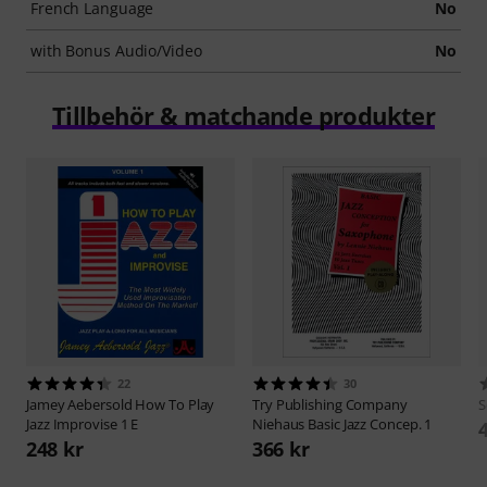
French Language
No
with Bonus Audio/Video
No
Tillbehör & matchande produkter
22
30
Jamey Aebersold
How To Play
Try Publishing Company
S
Jazz Improvise 1 E
Niehaus Basic Jazz Concep. 1
248 kr
366 kr