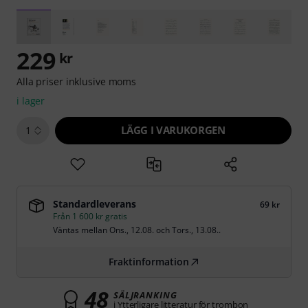
229
kr
Alla priser inklusive moms
i lager
LÄGG I VARUKORGEN
1
Standardleverans
69 kr
Från 1 600 kr gratis
Väntas mellan
Ons., 12.08.
och
Tors., 13.08.
.
Fraktinformation
48
SÄLJRANKING
i Ytterligare litteratur för trombon