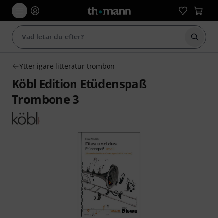
Börja 
Ytterligare litteratur trombon
Köbl Edition Etüdenspaß
Trombone 3