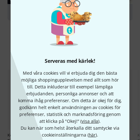
GUIDE
Trombones
Jämför alternativ
Serveras med kärlek!
Med våra cookies vill vi erbjuda dig den bästa
möjliga shoppingupplevelsen med allt som hör
till. Detta inkluderar till exempel lämpliga
erbjudanden, personliga annonser och att
komma ihåg preferenser. Om detta är okej för dig,
godkänn helt enkelt användningen av cookies för
preferenser, statistik och marknadsföring genom
att klicka på "Okej!" (
visa alla
).
Du kan när som helst återkalla ditt samtycke via
cookieinställningarna (
här
).
Köbl Edition
Etüdenspaß
Köbl Edition
Etüdenspaß
K