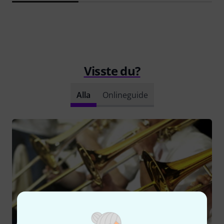
Visste du?
Alla
Onlineguide